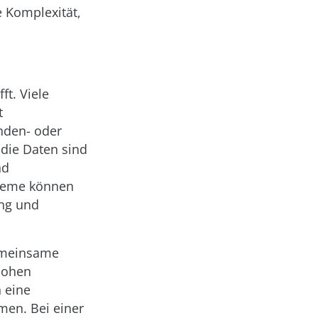
 Komplexität,
ft. Viele
t
nden- oder
 die Daten sind
nd
steme können
ung und
gemeinsame
 hohen
 eine
en. Bei einer