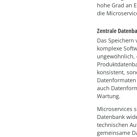
hohe Grad an E
die Microservic
Zentrale Datenba
Das Speichern v
komplexe Softw
ungewöhnlich, 
Produktdatenban
konsistent, so
Datenformaten 
auch Datenform
Wartung.
Microservices 
Datenbank wide
technischen Au
gemeinsame Da