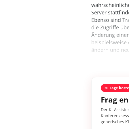
wahrscheinlich
Server stattfind
Ebenso sind Tr
die Zugriffe üb
Änderung einen
beispielsweise 
ändern und neu
30 Tage kost
Frag en
Der KI-Assiste
Konferenzsessi
generisches K