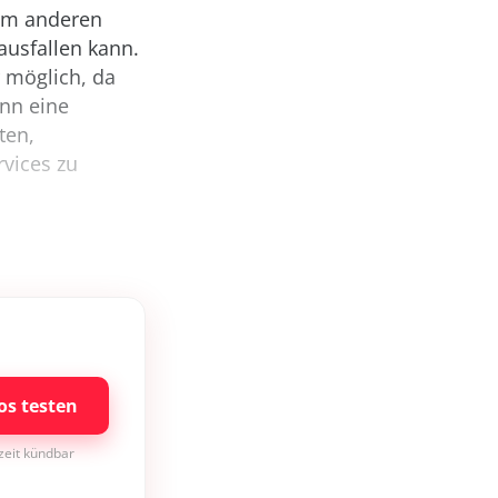
nem anderen
 ausfallen kann.
 möglich, da
enn eine
ten,
rvices zu
os testen
rzeit kündbar