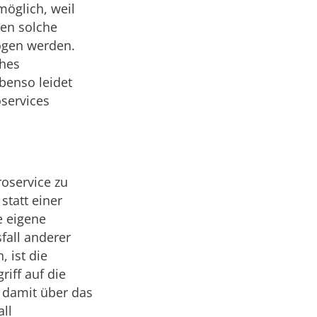
öglich, weil
sen solche
ogen werden.
ches
benso leidet
oservices
roservice zu
statt einer
e eigene
fall anderer
 ist die
riff auf die
 damit über das
ll