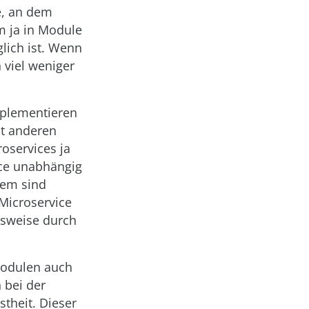
e, an dem
m ja in Module
lich ist. Wenn
 viel weniger
mplementieren
it anderen
oservices ja
ice unabhängig
dem sind
 Microservice
lsweise durch
Modulen auch
 bei der
theit. Dieser