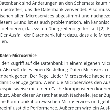
atenbank sind Änderungen an den Schemata kaum m
em betreffen, das die Datenbank verwendet. Also müs
schen allen Microservices abgestimmt und nachgez
diesem Grund ist es auch problematisch, ein kanonis
definieren, das systemübergreifend gelten soll [2]. E
 Der Ausfall der Datenbank führt dazu, dass alle Micr
llen.
 Daten-Microservice
, den Zugriff auf die Datenbank in einem eigenen Mic
). Also würde es einen Bestellung-Daten-Microservice 
nbank geben. Der Regel „Jeder Microservice hat sein
 damit Genüge getan. Wenn die Microservices den Aus
beispielsweise mit einem Cache kompensieren können,
ust. Aber dieser Ansatz hat auch Nachteile. Jeder Zug
eine Kommunikation zwischen Microservices und geht
beeinflusst die Performance. Außerdem wird ein Ausfa