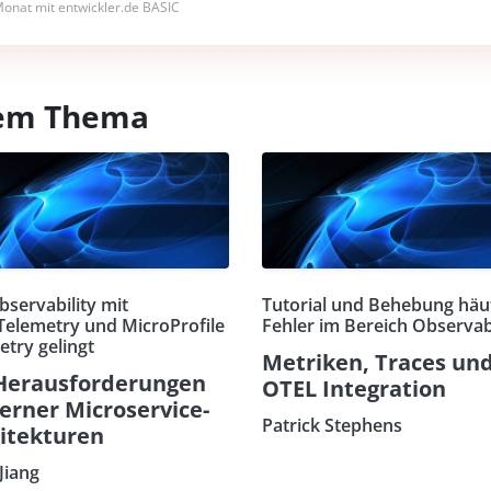
onat mit entwickler.de BASIC
esem Thema
bservability mit
Tutorial und Behebung häu
elemetry und MicroProfile
Fehler im Bereich Observabi
etry gelingt
Metriken, Traces und
Herausforderungen
OTEL Integration
rner Microservice-
Patrick Stephens
itekturen
Jiang