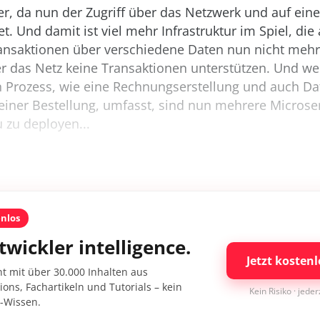
er, da nun der Zugriff über das Netzwerk und auf ei
et. Und damit ist viel mehr Infrastruktur im Spiel, die
ansaktionen über verschiedene Daten nun nicht mehr
er das Netz keine Transaktionen unterstützen. Und w
 Prozess, wie eine Rechnungserstellung und auch Da
einer Bestellung, umfasst, sind nun mehrere Microse
 zu deployen...
enlos
twickler intelligence.
Jetzt kostenl
nt mit über 30.000 Inhalten aus
ons, Fachartikeln und Tutorials – kein
Kein Risiko · jede
I-Wissen.