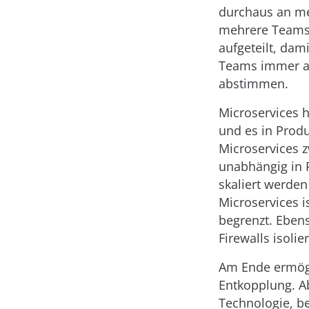
durchaus an me
mehrere Teams a
aufgeteilt, dam
Teams immer an
abstimmen.
Microservices h
und es in Prod
Microservices z
unabhängig in 
skaliert werde
Microservices i
begrenzt. Eben
Firewalls isolie
Am Ende ermögl
Entkopplung. Ab
Technologie, be