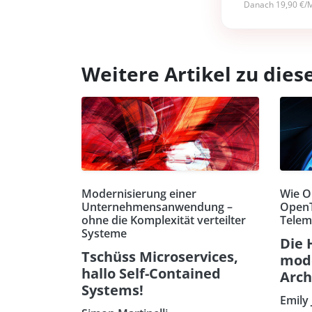
Danach 19,90 €/M
Weitere Artikel zu di
Modernisierung einer
Wie O
Unternehmensanwendung –
OpenT
ohne die Komplexität verteilter
Telem
Systeme
Die 
Tschüss Microservices,
mode
hallo Self-Contained
Arch
Systems!
Emily 