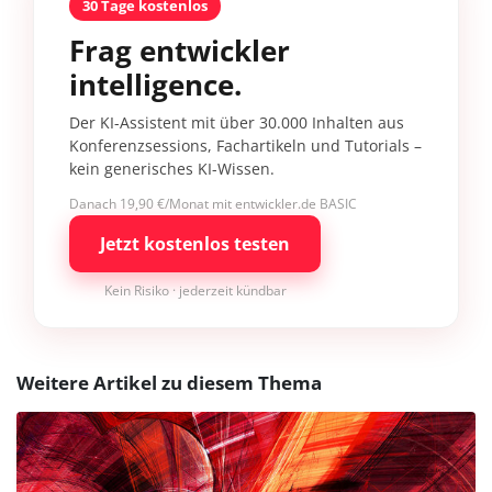
30 Tage kostenlos
Frag entwickler
intelligence.
Der KI-Assistent mit über 30.000 Inhalten aus
Konferenzsessions, Fachartikeln und Tutorials –
kein generisches KI-Wissen.
Danach 19,90 €/Monat mit entwickler.de BASIC
Jetzt kostenlos testen
Kein Risiko · jederzeit kündbar
Weitere Artikel zu diesem Thema