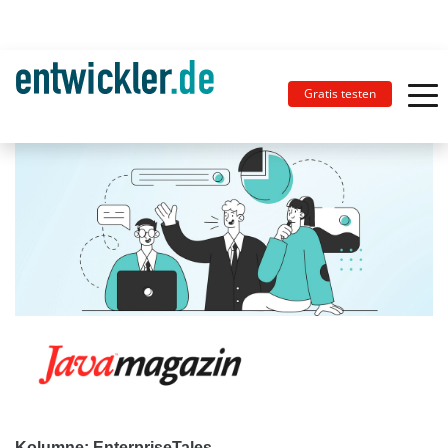
Gratis testen
Kolumne: EnterpriseTales