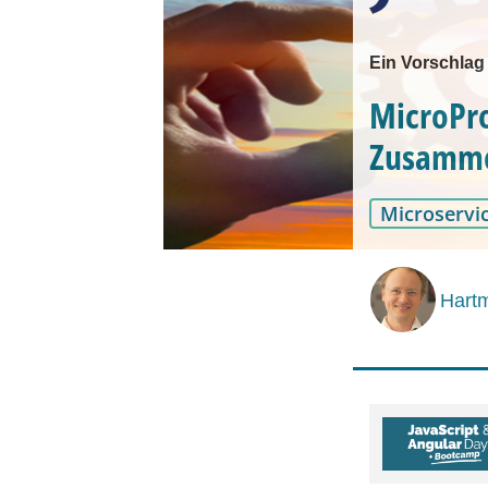
Ein Vorschlag
MicroPro
Zusamme
Microservi
Hartm