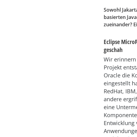
Sowohl Jakarta
basierten Jav
zueinander? Ei
Eclipse MicroP
geschah
Wir erinnern
Projekt entst
Oracle die K
eingestellt 
RedHat, IBM,
andere ergrif
eine Unterme
Komponenten
Entwicklung 
Anwendungen