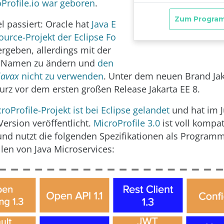
Profile.io war geboren
.
iel passiert: Oracle hat
Java E
ource-Projekt der Eclipse Fo
rgeben, allerdings mit der
n Namen zu ändern und
den
javax
nicht zu verwenden
. Unter dem neuen Brand Jak
kurz vor dem ersten großen Release Jakarta EE 8.
roProfile-Projekt ist bei Eclipse gelandet
und hat im J
Version veröffentlicht.
MicroProfile 3.0
ist voll kompat
 und nutzt die folgenden Spezifikationen als Program
llen von Java Microservices: