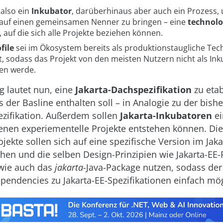
 also ein
Inkubator
, darüberhinaus aber auch ein Prozess,
 auf einen gemeinsamen Nenner zu bringen – eine
technolo
, auf die sich alle Projekte beziehen können.
file
sei im Ökosystem bereits als produktionstaugliche Tec
t, sodass das Projekt von den meisten Nutzern nicht als In
en werde.
g lautet nun, eine
Jakarta-Dachspezifikation
zu etab
 der Basline enthalten soll – in Analogie zu der bishe
zifikation. Außerdem sollen
Jakarta-Inkubatoren
ei
enen experiementelle Projekte entstehen können. Di
jekte sollen sich auf eine spezifische Version im Jak
hen und die selben Design-Prinzipien wie Jakarta-EE-
owie auch das
jakarta-
Java-Package nutzen, sodass de
pendencies zu Jakarta-EE-Spezifikationen einfach mög