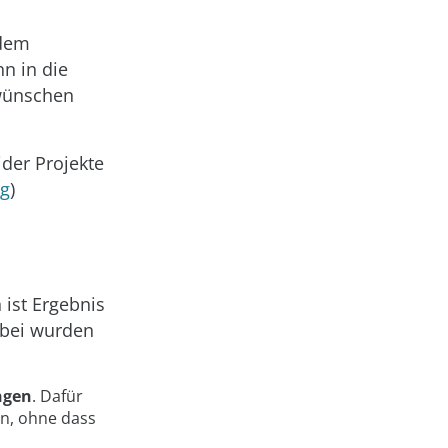
 dem
n in die
 wünschen
der Projekte
og
)
 ist Ergebnis
abei wurden
ngen
. Dafür
en, ohne dass