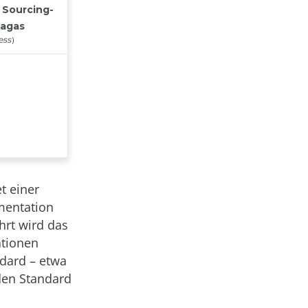
t einer
mentation
hrt wird das
ationen
dard – etwa
 den Standard