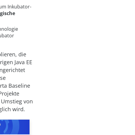
 um Inkubator-
gische
hnologie
kubator
lieren, die
rigen Java EE
ngerichtet
ese
arta Baseline
Projekte
r Umstieg von
lich wird.