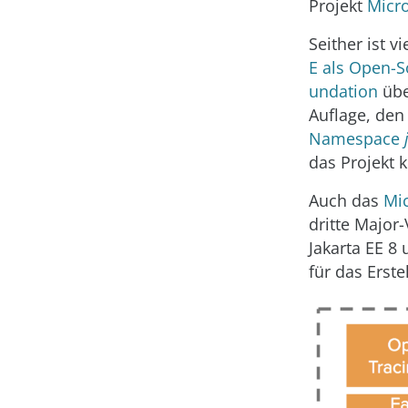
Projekt
Micro
Seither ist v
E als Open-S
undation
übe
Auflage, de
Namespace
das Projekt 
Auch das
Mic
dritte Major-
Jakarta EE 8
für das Erste