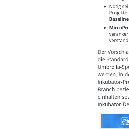
Nötig sei
Projekte
Baseline
MircoPro
veranker
verstand
Der Vorschla
die Standards
Umbrella-Spe
werden, in d
Inkubator-Pro
Branch bezie
einhalten s
Inkubator-De