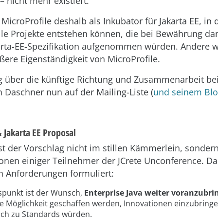
– nicht mehr existiert.
 MicroProfile deshalb als Inkubator für Jakarta EE, in
le Projekte entstehen können, die bei Bewährung dan
akarta-EE-Spezifikation aufgenommen würden. Andere
ößere Eigenständigkeit von MicroProfile.
g über die künftige Richtung und Zusammenarbeit bei
n Daschner nun auf der Mailing-Liste (
und seinem Bl
& Jakarta EE Proposal
st der Vorschlag nicht im stillen Kämmerlein, sondern
onen einiger Teilnehmer der JCrete Unconference. D
n Anforderungen formuliert:
punkt ist der Wunsch,
Enterprise Java weiter voranzubri
e Möglichkeit geschaffen werden, Innovationen einzubring
eich zu Standards würden.