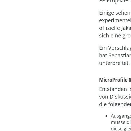
EE-Projektes 
Einige sehen
experimentel
offizielle J
sich eine gr
Ein Vorschla
hat Sebastia
unterbreitet.
MicroProfile 
Entstanden i
von Diskussi
die folgende
Ausgangs
müsse di
diese gl