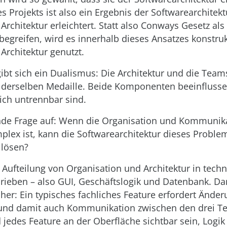
s Projekts ist also ein Ergebnis der Softwarearchitekt
rchitektur erleichtert. Statt also Conways Gesetz als
egreifen, wird es innerhalb dieses Ansatzes konstruk
Architektur genutzt.
gibt sich ein Dualismus: Die Architektur und die Team
 derselben Medaille. Beide Komponenten beeinflussen
lich untrennbar sind.
ende Frage auf: Wenn die Organisation und Kommunik
plex ist, kann die Softwarearchitektur dieses Proble
 lösen?
e Aufteilung von Organisation und Architektur in tech
rieben – also GUI, Geschäftslogik und Datenbank. Da
nher: Ein typisches fachliches Feature erfordert Änder
 und damit auch Kommunikation zwischen den drei T
d jedes Feature an der Oberfläche sichtbar sein, Logi