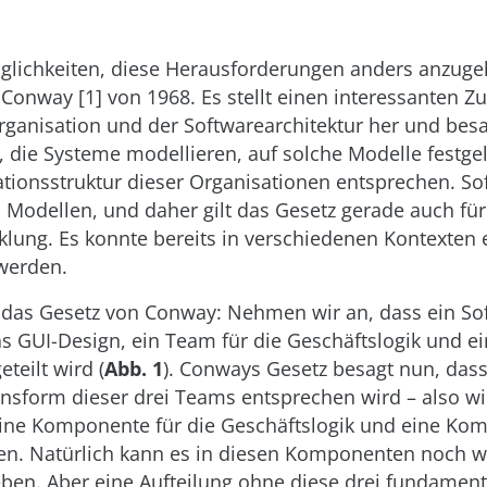
glichkeiten, diese Herausforderungen anders anzugeh
 Conway [1] von 1968. Es stellt einen interessante
ganisation und der Softwarearchitektur her und besa
 die Systeme modellieren, auf solche Modelle festgel
ionsstruktur dieser Organisationen entsprechen. So
s Modellen, und daher gilt das Gesetz gerade auch für
klung. Es konnte bereits in verschiedenen Kontexten
werden.
r das Gesetz von Conway: Nehmen wir an, dass ein So
s GUI-Design, ein Team für die Geschäftslogik und ei
teilt wird (
Abb. 1
). Conways Gesetz besagt nun, das
nsform dieser drei Teams entsprechen wird – also wi
ne Komponente für die Geschäftslogik und eine Kom
n. Natürlich kann es in diesen Komponenten noch we
eben. Aber eine Aufteilung ohne diese drei fundamen