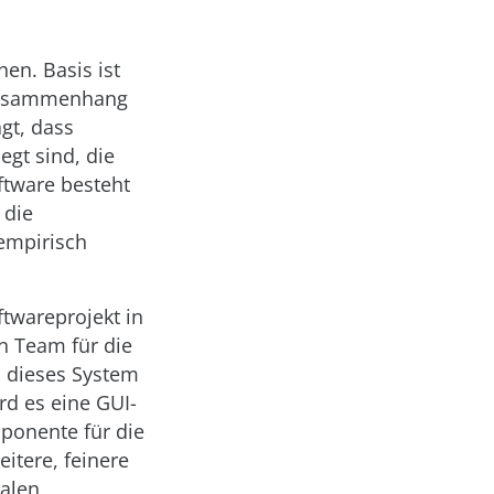
en. Basis ist
n Zusammenhang
gt, dass
egt sind, die
ftware besteht
 die
 empirisch
ftwareprojekt in
n Team für die
s dieses System
rd es eine GUI-
ponente für die
itere, feinere
talen