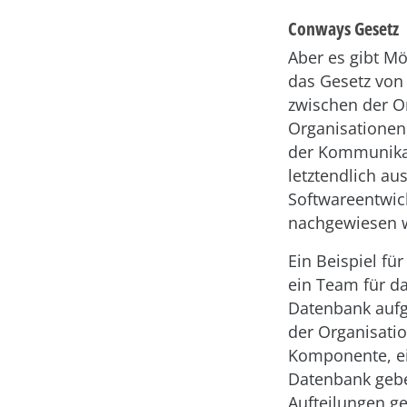
Conways Gesetz
Aber es gibt Mö
das Gesetz von
zwischen der Or
Organisationen,
der Kommunikat
letztendlich au
Softwareentwic
nachgewiesen 
Ein Beispiel fü
ein Team für da
Datenbank aufge
der Organisatio
Komponente, ei
Datenbank gebe
Aufteilungen g