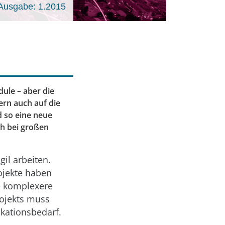
Ausgabe: 1.2015
ule – aber die
ern auch auf die
d so eine neue
ch bei großen
il arbeiten.
ojekte haben
e komplexere
rojekts muss
kationsbedarf.