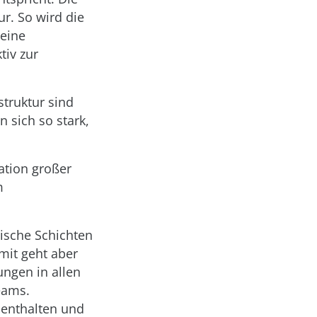
ur. So wird die
 eine
tiv zur
struktur sind
 sich so stark,
ation großer
m
nische Schichten
mit geht aber
ungen in allen
eams.
k enthalten und