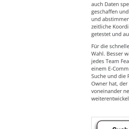
auch Daten spei
geschaffen und
und abstimmen,
zeitliche Koor
getestet und a
Für die schnell
Wahl. Besser wä
jedes Team Fea
einem E-Commer
Suche und die R
Owner hat, der
voneinander ne
weiterentwickel