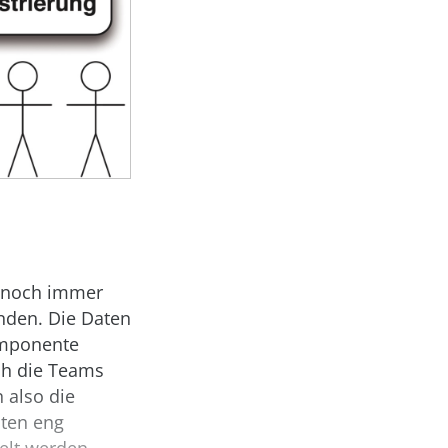
h noch immer
ünden. Die Daten
omponente
ch die Teams
 also die
nten eng
elt werden,