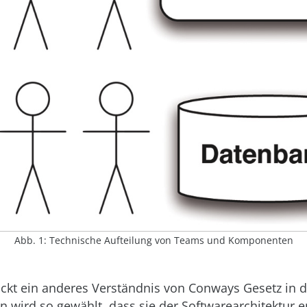
Abb. 1: Technische Aufteilung von Teams und Komponenten
 rückt ein anderes Verständnis von Conways Gesetz in 
n wird so gewählt, dass sie der Softwarearchitektur e