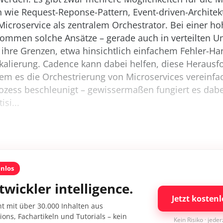
wie Request-Reponse-Pattern, Event-driven-Architek
icroservice als zentralem Orchestrator. Bei einer h
kommen solche Ansätze – gerade auch in verteilten 
 ihre Grenzen, etwa hinsichtlich einfachem Fehler-Ha
kalierung. Cadence kann dabei helfen, diese Herausf
dem es die Orchestrierung von Microservices vereinfa
ozess beschleunigt – gewissermaßen fungiert es dabe
si...
enlos
twickler intelligence.
Jetzt kostenl
nt mit über 30.000 Inhalten aus
ons, Fachartikeln und Tutorials – kein
Kein Risiko · jede