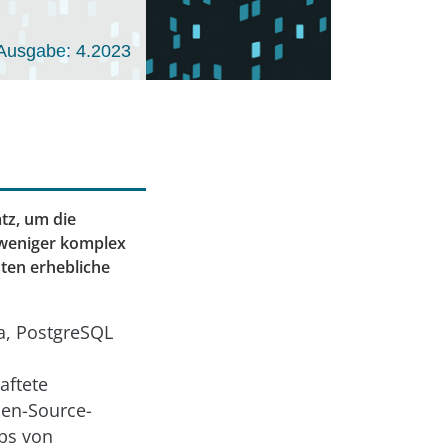
Ausgabe: 4.2023
tz, um die
 weniger komplex
sten erhebliche
a, PostgreSQL
aftete
pen-Source-
ebs von