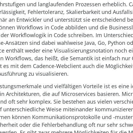
rstufigen und langlaufenden Prozessen erheblich. C
lässigkeit, Fehlertoleranz, Skalierbarkeit und Ausfalls
imär an Entwickler und unterstützt sie entscheidend 
können Workflows in Code abbilden und die Businessl
 der Workflowlogik in Code schreiben. Im Unterschie
e-Ansätzen sind dabei wahlweise Java, Go, Python o
e enthält weder eine Visualisierungsnotation noch ei
on Workflows, das heißt, die Semantik ist einfach nur
tet es mit dem Cadence-Webclient auch die Möglichkei
usführung zu visualisieren.
stungsmerkmale und vielfältigen Vorteile ist es eine 
 in Architekturen, die auf Microservices basieren. Mic
ind oft sehr komplex. Sie bestehen aus vielen versch
uf unterschiedliche Weise miteinander kommunizieren
temen können Kommunikationsprotokolle und -muster,
herheit oder die Fehlerbehandlung oft nur sehr schw
erden. Es gibt zwar mehrere Möglichkeiten für die M