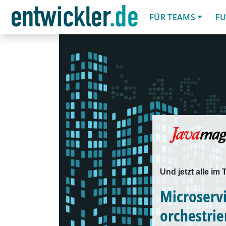
FÜR TEAMS
FU
Und jetzt alle im
Microservi
orchestrie