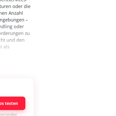
turen oder die
ohen Anzahl
Umgebungen –
ndling oder
orderungen zu
cht und den
i als
os testen
rzeit kündbar