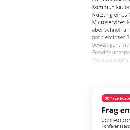
Kommunikation 
Nutzung eines M
Microservices 
aber schnell an
problemloser S
bewältigen, in
Entwicklungspr
Prozessautomati
30 Tage kost
Frag en
Der KI-Assiste
Konferenzsessi