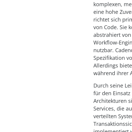
komplexen, meh
eine hohe Zuver
richtet sich pr
von Code. Sie 
abstrahiert von
Workflow-Engin
nutzbar. Cadenc
Spezifikation v
Allerdings bie
während ihrer A
Durch seine Lei
für den Einsatz
Architekturen s
Services, die a
verteilten Sys
Transaktionssic
implementiert w