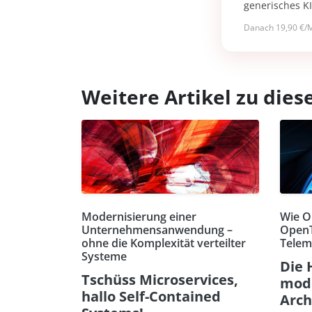
generisches K
Danach 19,90 €/M
Weitere Artikel zu di
Modernisierung einer
Wie O
Unternehmensanwendung –
OpenT
ohne die Komplexität verteilter
Telem
Systeme
Die 
Tschüss Microservices,
mode
hallo Self-Contained
Arch