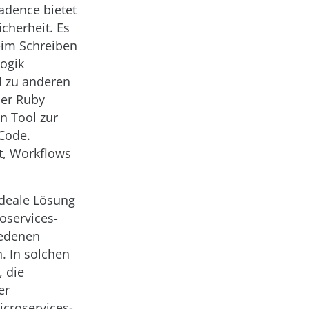
adence bietet
icherheit. Es
beim Schreiben
ogik
d zu anderen
der Ruby
n Tool zur
 Code.
t, Workflows
ideale Lösung
roservices-
iedenen
. In solchen
 die
er
icroservices-