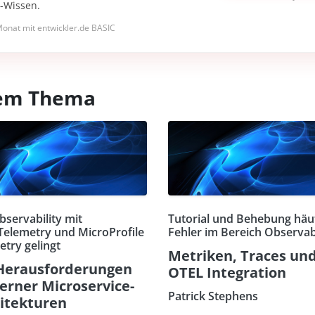
I-Wissen.
onat mit entwickler.de BASIC
esem Thema
bservability mit
Tutorial und Behebung häu
elemetry und MicroProfile
Fehler im Bereich Observabi
etry gelingt
Metriken, Traces und
Herausforderungen
OTEL Integration
rner Microservice-
Patrick Stephens
itekturen