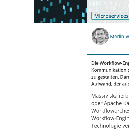
Microservices
Merlin W
Die Workflow-Eng
Kommunikation d
zu gestalten. Dam
Aufwand, der auch
Massiv skalier
oder Apache K
Workfloworchest
Workflow-Engin
Technologie ve