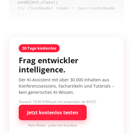
sonObject.class);

try (JsonReader reader = Json.createReade
r...
30 Tage kostenlos
Frag entwickler
intelligence.
Der KI-Assistent mit über 30.000 Inhalten aus
Konferenzsessions, Fachartikeln und Tutorials –
kein generisches KI-Wissen.
Danach 19,90 €/Monat mit entwickler.de BASIC
Jetzt kostenlos testen
Kein Risiko · jederzeit kündbar