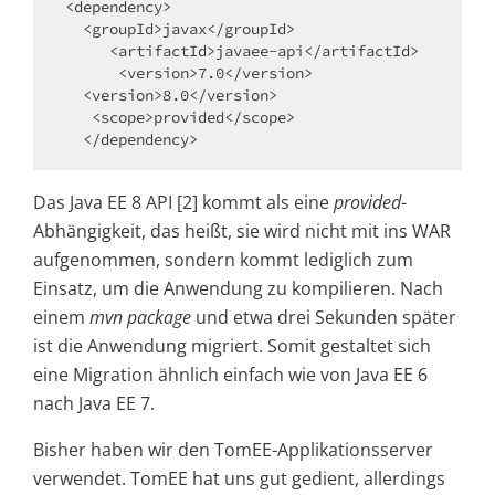
<dependency>

  <groupId>javax</groupId>

     <artifactId>javaee-api</artifactId>

      <version>7.0</version>

  <version>8.0</version>

   <scope>provided</scope>

  </dependency>
Das Java EE 8 API [2] kommt als eine
provided
-
Abhängigkeit, das heißt, sie wird nicht mit ins WAR
aufgenommen, sondern kommt lediglich zum
Einsatz, um die Anwendung zu kompilieren. Nach
einem
mvn package
und etwa drei Sekunden später
ist die Anwendung migriert. Somit gestaltet sich
eine Migration ähnlich einfach wie von Java EE 6
nach Java EE 7.
Bisher haben wir den TomEE-Applikationsserver
verwendet. TomEE hat uns gut gedient, allerdings