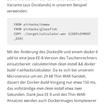
Variante (aus Docklands) in unserem Beispiel
verwenden:
FROM airhacks/tomee

FROM airhacks/glassfish

COPY ./target/calculator.war ${DEPLOYMENT
_DIR}
Mit der Änderung des
Dockerfile
und einem
docker b
uild
ist eine Java-EE-8-Version des Taschenrechners
einsatzbereit:
calculator/mvn clean install && docker
build -t airhacks/calculator.
Da es sich bei unserem
Microservice um ein 29 kB Thin WAR handelt,
dauert der Docker-
build
-Vorgang nur etwa 150 ms,
das vollständige
mvn clean install
etwa zwei
Sekunden. Dank Java EE 8 und des Thin-WAR-
Ansatzes werden auch Dockerimages komplexerer