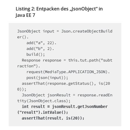
Listing 2: Entpacken des „JsonObject“ in
Java EE 7
JsonObject input = Json.createObjectBuild
er().

    add("a", 22).

    add("b", 2).

    build();

  Response response = this.tut.path("subt
raction").

    request(MediaType.APPLICATION_JSON).

    post(json(input));

  assertThat(response.getStatus(), is(20
0));

  JsonObject jsonResult = response.readEn
tity(JsonObject.class);

int result = jsonResult.getJsonNumber
("result").intValue();
  assertThat(result, is(20));