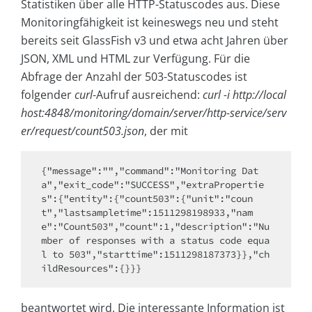
Statistiken über alle HTTP-Statuscodes aus. Diese
Monitoringfähigkeit ist keineswegs neu und steht
bereits seit GlassFish v3 und etwa acht Jahren über
JSON, XML und HTML zur Verfügung. Für die
Abfrage der Anzahl der 503-Statuscodes ist
folgender
curl
-Aufruf ausreichend:
curl -i http://local
host:4848/monitoring/domain/server/http-service/serv
er/request/count503.json
, der mit
{"message":"","command":"Monitoring Dat
a","exit_code":"SUCCESS","extraPropertie
s":{"entity":{"count503":{"unit":"coun
t","lastsampletime":1511298198933,"nam
e":"Count503","count":1,"description":"Nu
mber of responses with a status code equa
l to 503","starttime":1511298187373}},"ch
ildResources":{}}} 
beantwortet wird. Die interessante Information ist