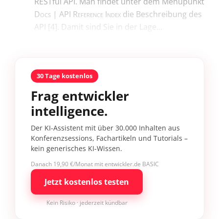
RESTful API. Man findet unter dem Menüpunkt
Docs | API Reference Index
die Beschreibung des
API [4]. Damit sind Sie in der Lage...
30 Tage kostenlos
Frag entwickler
intelligence.
Der KI-Assistent mit über 30.000 Inhalten aus
Konferenzsessions, Fachartikeln und Tutorials –
kein generisches KI-Wissen.
Danach 19,90 €/Monat mit entwickler.de BASIC
Jetzt kostenlos testen
Kein Risiko · jederzeit kündbar