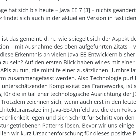
ge hat sich bis heute – Java EE 7 [3] – nichts geänder
z findet sich auch in der aktuellen Version in fast ide
ist das gemeint, d. h., wie spiegelt sich der Aspekt de
ation – mit Ausnahme des oben aufgeführten Zitats – 
iese Erkenntnis an vielen Java-EE-Entwicklern bisher
zu sein? Auf den ersten Blick haben wir es mit einer
Is zu tun, die mithilfe einer zusätzlichen „Umbrella“
form zusammengefasst werden. Also Technologie pur! 
u unterschätzenden Komplexität des Frameworks, ist 
 für die initial eher technologische Ausrichtung der J
rotzdem zeichnen sich, wenn auch erst in den letzte
itekturansätze im Java-EE-Umfeld ab, die den Fokus 
chlichkeit legen und sich Schritt für Schritt von den
ktur getriebenen Patterns lösen. Bevor wir uns einige
len wir kurz Ursachenforschung für dieses positive