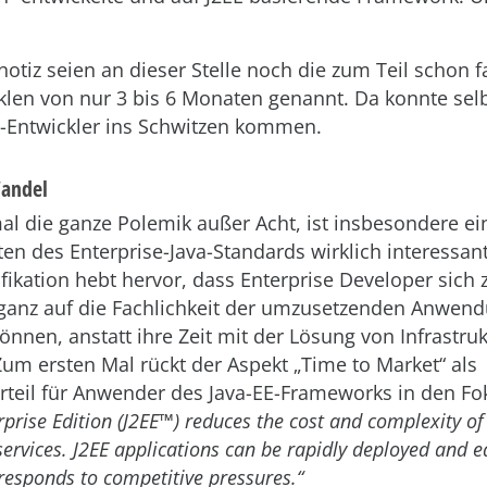
notiz seien an dieser Stelle noch die zum Teil schon 
len von nur 3 bis 6 Monaten genannt. Da konnte selb
E-Entwickler ins Schwitzen kommen.
Wandel
al die ganze Polemik außer Acht, ist insbesondere ei
en des Enterprise-Java-Standards wirklich interessant
ifikation hebt hervor, dass Enterprise Developer sich 
d ganz auf die Fachlichkeit der umzusetzenden Anwen
önnen, anstatt ihre Zeit mit der Lösung von Infrastr
um ersten Mal rückt der Aspekt „Time to Market“ als
teil für Anwender des Java-EE-Frameworks in den Fo
rprise Edition (J2EE™) reduces the cost and complexity o
e services. J2EE applications can be rapidly deployed and 
 responds to competitive pressures.“