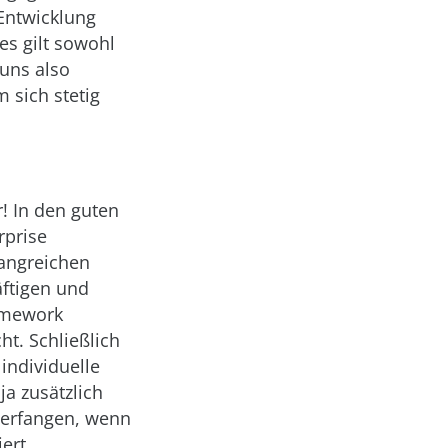
 Entwicklung
ies gilt sowohl
 uns also
 sich stetig
! In den guten
rprise
angreichen
äftigen und
ramework
ht. Schließlich
individuelle
a zusätzlich
nterfangen, wenn
ert.