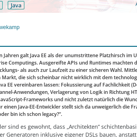
Java
öwekamp
 Jahren galt Java EE als der unumstrittene Platzhirsch im 
prise Computings. Ausgereifte APIs und Runtimes machten
klungs- als auch zur Laufzeit zu einer sicheren Wahl. Mittle
Markt, die sich scheinbar nicht wirklich mit dem technolo
va EE vereinbaren lassen: Fokussierung auf Fachlichkeit (
hannel-Anwendungen, Verlagerung von Logik in Richtung H
r JavaScript-Frameworks und nicht zuletzt natürlich die Wu
r einen Java-EE-Entwickler stellt sich da unweigerlich die Fr
der bin ich schon legacy?“.
ler sind es gewohnt, dass „Architekten“ schichtenbasi
r Generatoren inklusive eigener DSLs bauen, anstatt