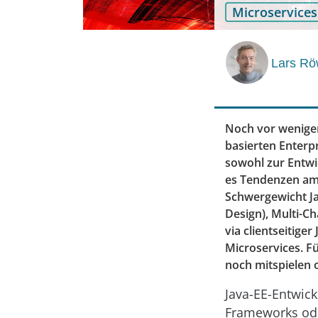
Microservices
Lars R
Noch vor wenigen
basierten Enter
sowohl zur Entwic
es Tendenzen am 
Schwergewicht Ja
Design), Multi-C
via clientseitige
Microservices. Fü
noch mitspielen o
Java-EE-Entwick
Frameworks ode