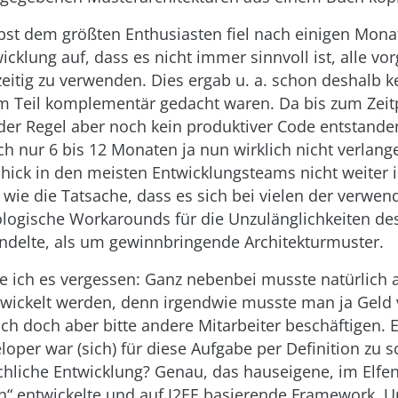
bst dem größten Enthusiasten fiel nach einigen Mona
klung auf, dass es nicht immer sinnvoll ist, alle v
zeitig zu verwenden. Dies ergab u. a. schon deshalb k
um Teil komplementär gedacht waren. Da bis zum Zeit
der Regel aber noch kein produktiver Code entstande
 nur 6 bis 12 Monaten ja nun wirklich nicht verlange
hick in den meisten Entwicklungsteams nicht weiter 
ie die Tatsache, dass es sich bei vielen der verwen
logische Workarounds für die Unzulänglichkeiten des
delte, als um gewinnbringende Architekturmuster.
tte ich es vergessen: Ganz nebenbei musste natürlich
ntwickelt werden, denn irgendwie musste man ja Geld 
ich doch aber bitte andere Mitarbeiter beschäftigen. E
loper war (sich) für diese Aufgabe per Definition zu 
achliche Entwicklung? Genau, das hauseigene, im Elf
n“ entwickelte und auf J2EE basierende Framework. Un