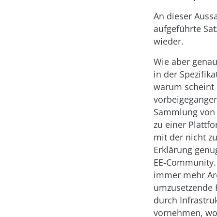
An dieser Aussa
aufgeführte Sat
wieder.
Wie aber genau 
in der Spezifik
warum scheint d
vorbeigegangen 
Sammlung von AP
zu einer Platt
mit der nicht z
Erklärung genug
EE-Community. T
immer mehr Arch
umzusetzende Fa
durch Infrastru
vornehmen, wol