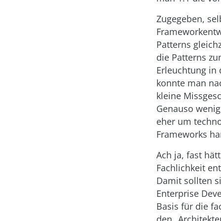
Zugegeben, sel
Frameworkentwic
Patterns gleich
die Patterns z
Erleuchtung in 
konnte man nach
kleine Missgesc
Genauso wenig w
eher um techno
Frameworks han
Ach ja, fast hä
Fachlichkeit e
Damit sollten s
Enterprise Deve
Basis für die f
den „Architekte