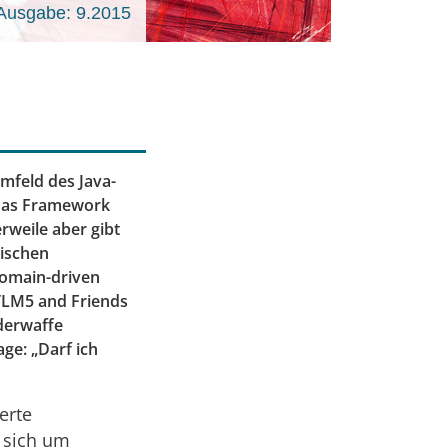
Ausgabe: 9.2015
Umfeld des Java-
 das Framework
rweile aber gibt
gischen
Domain-driven
TLM5 and Friends
nderwaffe
age: „Darf ich
erte
 sich um