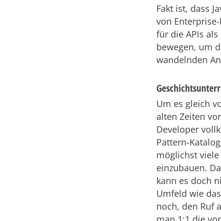
Fakt ist, dass J
von Enterprise-b
für die APIs al
bewegen, um di
wandelnden Anf
Geschichtsunterr
Um es gleich vo
alten Zeiten vo
Developer voll
Pattern-Katalog
möglichst viel
einzubauen. Das
kann es doch ni
Umfeld wie das
noch, den Ruf a
man 1:1 die vo