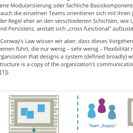
ebene Modularisierung oder fachliche Basiskomponent
uch die einzelnen Teams orientieren sich mit ihren 
 der Regel eher an den verschiedenen Schichten, wie U
nd Persistenz, anstatt sich „cross functional“ aufzuste
t Conway’s Law wissen wir aber, dass dieses Vorgehen
men führt, die nur wenig – sehr wenig – Flexibilität 
organization that designs a system (defined broadly) w
ructure is a copy of the organization’s communicatio
1]).