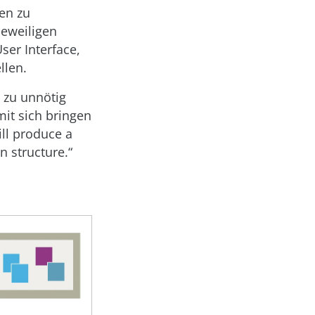
en zu
jeweiligen
ser Interface,
llen.
 zu unnötig
mit sich bringen
ill produce a
n structure.“