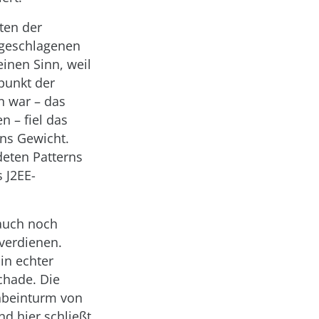
ten der
orgeschlagenen
einen Sinn, weil
punkt der
n war – das
n – fiel das
ins Gewicht.
deten Patterns
 J2EE-
 auch noch
verdienen.
in echter
schade. Die
enbeinturm von
d hier schließt