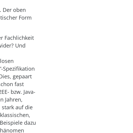
t. Der oben
ntischer Form
r Fachlichkeit
wider? Und
 losen
-Spezifikation
Dies, gepaart
schon fast
2EE- bzw. Java-
n Jahren,
stark auf die
 klassischen,
 Beispiele dazu
 Phänomen