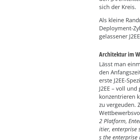
sich der Kreis.
Als kleine Rand
Deployment-Zyk
gelassener J2E
Architektur im 
Lässt man einm
den Anfangszeit
erste J2EE-Spez
J2EE – voll un
konzentrieren k
zu vergeuden. Z
Wettbewerbsvor
2 Platform, Ente
itier, enterpris
s the enterprise