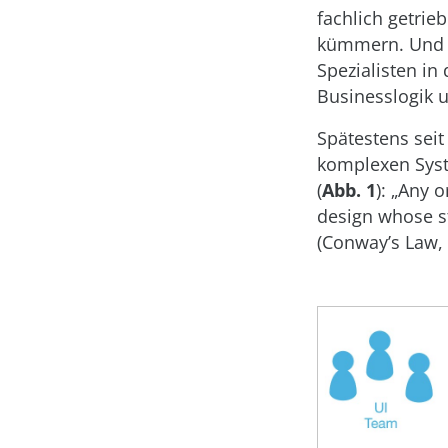
fachlich getri
kümmern. Und a
Spezialisten in
Businesslogik u
Spätestens sei
komplexen Syste
(
Abb. 1
): „Any 
design whose st
(Conway’s Law, [