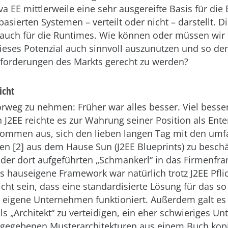
ava EE mittlerweile eine sehr ausgereifte Basis für die
asierten Systemen – verteilt oder nicht – darstellt. D
s auch für die Runtimes. Wie können oder müssen wir
eses Potenzial auch sinnvoll auszunutzen und so dem
orderungen des Markts gerecht zu werden?
icht
rweg zu nehmen: Früher war alles besser. Viel besser
n J2EE reichte es zur Wahrung seiner Position als Ente
kommen aus, sich den lieben langen Tag mit den umf
en [2] aus dem Hause Sun (J2EE Blueprints) zu besch
e der dort aufgeführten „Schmankerl“ in das Firmenf
 hauseigene Framework war natürlich trotz J2EE Pflic
cht sein, dass eine standardisierte Lösung für das so 
 eigene Unternehmen funktioniert. Außerdem galt es j
ls „Architekt“ zu verteidigen, ein eher schwieriges U
rgegebenen Musterarchitekturen aus einem Buch kopi