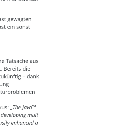
fast gewagten
st ein sonst
ne Tatsache aus
. Bereits die
zukünftig – dank
dung
ukturproblemen
kus:
„The Java™
f developing mult
easily enhanced a