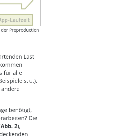
e der Preproduction
artenden Last
vorkommen
 für alle
ispiele s. u.).
t andere
nge benötigt,
erarbeiten? Die
(
Abb. 2
),
zudeckenden