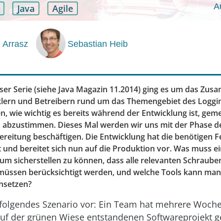
A
Java
Agile
 Arrasz
Sebastian Heib
ieser Serie (siehe Java Magazin 11.2014) ging es um das Zu
lern und Betreibern rund um das Themengebiet des Loggin
n, wie wichtig es bereits während der Entwicklung ist, ge
h abzustimmen. Dieses Mal werden wir uns mit der Phase d
reitung beschäftigen. Die Entwicklung hat die benötigen 
 und bereitet sich nun auf die Produktion vor. Was muss ei
, um sicherstellen zu können, dass alle relevanten Schraube
üssen berücksichtigt werden, und welche Tools kann man
nsetzen?
s folgendes Szenario vor: Ein Team hat mehrere Woc
uf der grünen Wiese entstandenen Softwareprojekt g