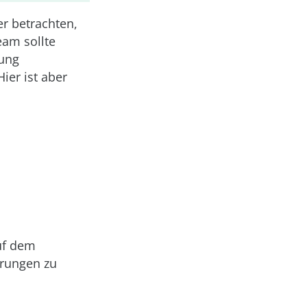
r betrachten,
eam sollte
bung
Hier ist aber
uf dem
örungen zu