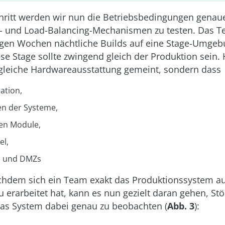
hritt werden wir nun die Betriebsbedingungen genaue
r- und Load-Balancing-Mechanismen zu testen. Das T
inigen Wochen nächtliche Builds auf eine Stage-Umge
ese Stage sollte zwingend gleich der Produktion sein. 
t gleiche Hardwareausstattung gemeint, sondern dass
ation,
en der Systeme,
ten Module,
el,
ls und DMZs
achdem sich ein Team exakt das Produktionssystem a
u erarbeitet hat, kann es nun gezielt daran gehen, St
as System dabei genau zu beobachten (
Abb. 3
):