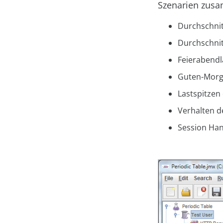
Szenarien zus
Durchschnitt
Durchschnit
Feierabendl
Guten-Morg
Lastspitze
Verhalten de
Session Han