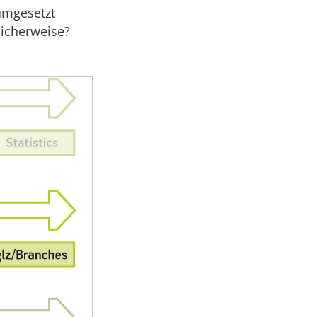
umgesetzt
licherweise?