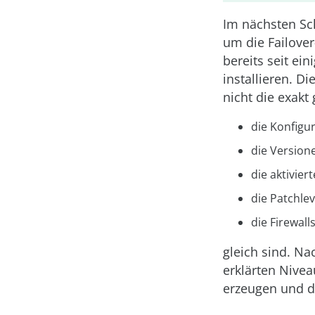
Im nächsten Sc
um die Failove
bereits seit e
installieren. Di
nicht die exak
die Konfigur
die Version
die aktivier
die Patchlev
die Firewal
gleich sind. N
erklärten Nivea
erzeugen und d