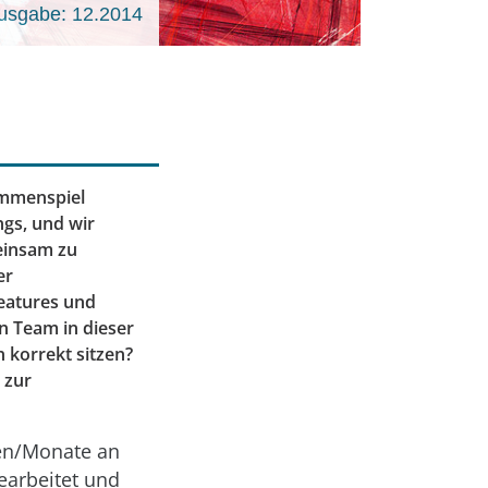
usgabe: 12.2014
sammenspiel
gs, und wir
meinsam zu
er
Features und
n Team in dieser
n korrekt sitzen?
 zur
hen/Monate an
earbeitet und