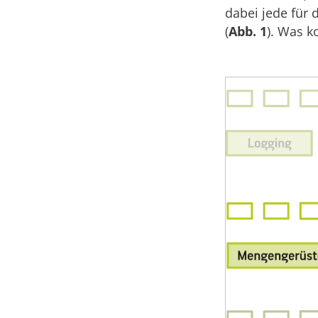
dabei jede für
(
Abb. 1
). Was k