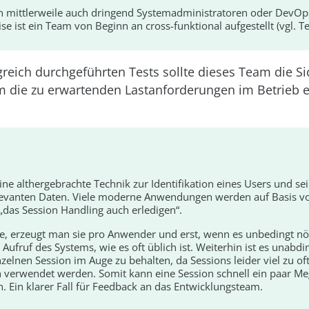
n mittlerweile auch dringend Systemadministratoren oder DevO
ise ist ein Team von Beginn an cross-funktional aufgestellt (vgl. Tei
reich durchgeführten Tests sollte dieses Team die Si
 die zu erwartenden Lastanforderungen im Betrieb erf
ine althergebrachte Technik zur Identifikation eines Users und se
elevanten Daten. Viele moderne Anwendungen werden auf Basis 
 „das Session Handling auch erledigen“.
e, erzeugt man sie pro Anwender und erst, wenn es unbedingt nöti
Aufruf des Systems, wie es oft üblich ist. Weiterhin ist es unabdi
zelnen Session im Auge zu behalten, da Sessions leider viel zu oft
n verwendet werden. Somit kann eine Session schnell ein paar M
. Ein klarer Fall für Feedback an das Entwicklungsteam.