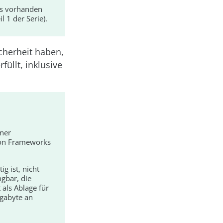
ps vorhanden
l 1 der Serie).
cherheit haben,
üllt, inklusive
iner
von Frameworks
g ist, nicht
ngbar, die
 als Ablage für
egabyte an