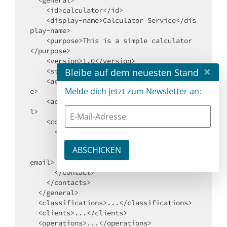
  <general>

    <id>calculator</id>

    <display-name>Calculator Service</dis
play-name>

    <purpose>This is a simple calculator
</purpose>

    <version>1.0</version>

×
Bleibe auf dem neuesten Stand
    <status>draft</status>

    <active-since>2014-01-01</active-sinc
Melde dich jetzt zum Newsletter an:
e>

    <active-until>9999-12-31</active-unti
l>

    <contacts>

      <contact>

        <name>Wolfgang Pleus</name>

        <email>wolfgang.pleus@pleus.net</
email>

      </contact>

    </contacts>

  </general>

  <classifications>...</classifications>

  <clients>...</clients>

  <operations>...</operations>
