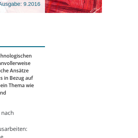
Ausgabe: 9.2016
chnologischen
sinnvollerweise
liche Ansätze
ms in Bezug auf
 ein Thema wie
und
e nach
usarbeiten:
ie