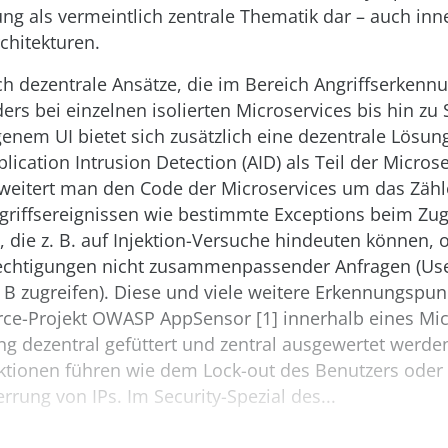
ng als vermeintlich zentrale Thematik dar – auch inn
chitekturen.
ch dezentrale Ansätze, die im Bereich Angriffserkennu
ers bei einzelnen isolierten Microservices bis hin zu 
enem UI bietet sich zusätzlich eine dezentrale Lösun
lication Intrusion Detection (AID) als Teil der Microse
erweitert man den Code der Microservices um das Zäh
griffsereignissen wie bestimmte Exceptions beim Zugr
 die z. B. auf Injektion-Versuche hindeuten können, 
echtigungen nicht zusammenpassender Anfragen (User
 B zugreifen). Diese und viele weitere Erkennungspu
e-Projekt OWASP AppSensor [1] innerhalb eines Mic
g dezentral gefüttert und zentral ausgewertet werden
tionen führen wie dem Lock-out des Benutzers oder
rung von IPs. Im Security-Spezial des...