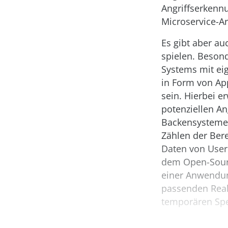
Angriffserkennu
Microservice-Ar
Es gibt aber au
spielen. Besond
Systems mit eig
in Form von App
sein. Hierbei 
potenziellen An
Backensysteme,
Zählen der Ber
Daten von User
dem Open-Sourc
einer Anwendun
passenden Reak
temporären Sper