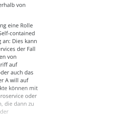
erhalb von
ng eine Rolle
Self-contained
g an: Dies kann
rvices der Fall
len von
iff auf
oder auch das
 A will auf
nkte können mit
roservice oder
, die dann zu
 der