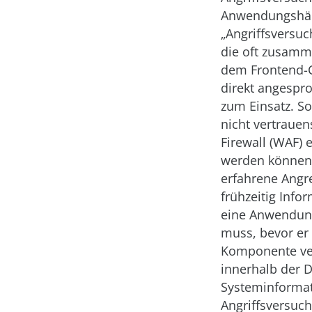
Anwendungshärt
„Angriffsversuc
die oft zusam
dem Frontend-C
direkt angespr
zum Einsatz. So
nicht vertraue
Firewall (WAF) 
werden können.
erfahrene Angre
frühzeitig Info
eine Anwendung
muss, bevor er 
Komponente verh
innerhalb der D
Systeminformat
Angriffsversuch