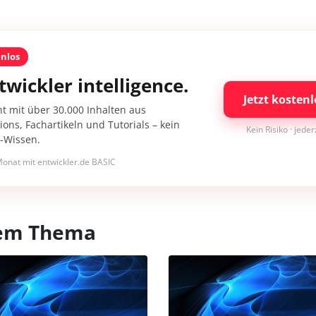
enlos
twickler intelligence.
Jetzt kostenl
nt mit über 30.000 Inhalten aus
ons, Fachartikeln und Tutorials – kein
Kein Risiko · jede
I-Wissen.
onat mit entwickler.de BASIC
esem Thema