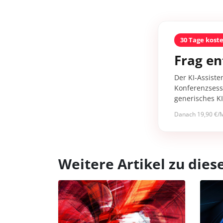
30 Tage kost
Frag en
Der KI-Assiste
Konferenzsessi
generisches K
Danach 19,90 €/M
Weitere Artikel zu di