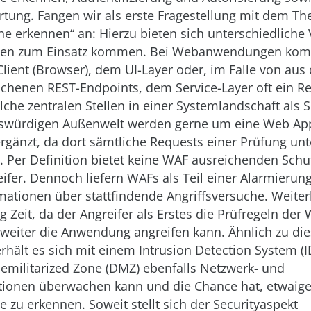
ung. Fangen wir als erste Fragestellung mit dem T
he erkennen“ an: Hierzu bieten sich unterschiedliche 
men zum Einsatz kommen. Bei Webanwendungen kom
lient (Browser), dem UI-Layer oder, im Falle von au
ochenen REST-Endpoints, dem Service-Layer oft ein R
lche zentralen Stellen in einer Systemlandschaft als Sc
nswürdigen Außenwelt werden gerne um eine Web App
ergänzt, da dort sämtliche Requests einer Prüfung un
 Per Definition bietet keine WAF ausreichenden Schu
ifer. Dennoch liefern WAFs als Teil einer Alarmierun
rmationen über stattfindende Angriffsversuche. Weite
 Zeit, da der Angreifer als Erstes die Prüfregeln de
weiter die Anwendung angreifen kann. Ähnlich zu die
ält es sich mit einem Intrusion Detection System (IDS
emilitarized Zone (DMZ) ebenfalls Netzwerk- und
ionen überwachen kann und die Chance hat, etwaig
e zu erkennen. Soweit stellt sich der Securityaspekt