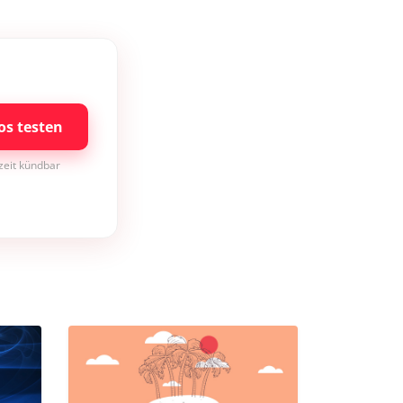
os testen
rzeit kündbar