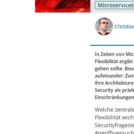
Microservices
Christi
In Zeiten von Mi
Flexibilität ergib
gehen sollte. Be
aufeinander: Zum 
ihre Architektur
Security als präd
Einschränkunge
Welche zentrale
Flexibilität wi
Securityfragest
Angriffsversuch