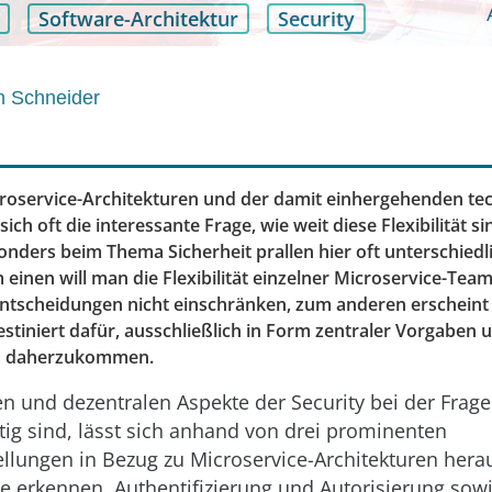
Software-Architektur
Security
an Schneider
croservice-Architekturen und der damit einhergehenden te
t sich oft die interessante Frage, wie weit diese Flexibilität 
sonders beim Thema Sicherheit prallen hier oft unterschied
einen will man die Flexibilität einzelner Microservice-Tea
entscheidungen nicht einschränken, zum anderen erscheint
estiniert dafür, ausschließlich in Form zentraler Vorgaben 
n daherzukommen.
n und dezentralen Aspekte der Security bei der Frag
chtig sind, lässt sich anhand von drei prominenten
ellungen in Bezug zu Microservice-Architekturen hera
e erkennen, Authentifizierung und Autorisierung sow