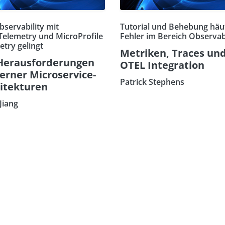
bservability mit
Tutorial und Behebung häu
elemetry und MicroProfile
Fehler im Bereich Observabi
etry gelingt
Metriken, Traces und
Herausforderungen
OTEL Integration
rner Microservice-
Patrick Stephens
itekturen
Jiang