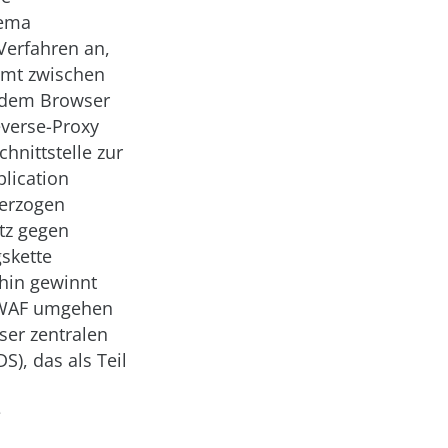
hema
Verfahren an,
mt zwischen
s dem Browser
everse-Proxy
hnittstelle zur
lication
terzogen
tz gegen
gskette
rhin gewinnt
r WAF umgehen
ser zentralen
), das als Teil
e