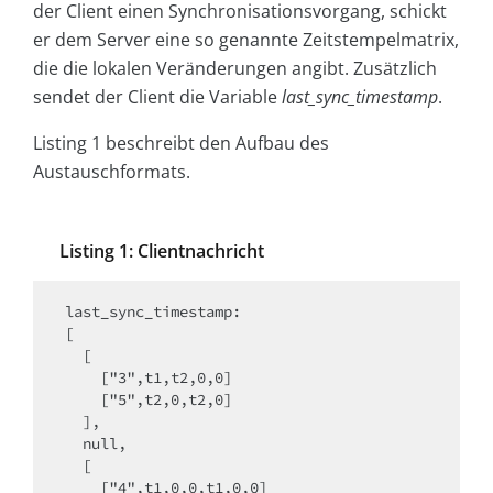
der Client einen Synchronisationsvorgang, schickt
er dem Server eine so genannte Zeitstempelmatrix,
die die lokalen Veränderungen angibt. Zusätzlich
sendet der Client die Variable
last_sync_timestamp
.
Listing 1 beschreibt den Aufbau des
Austauschformats.
Listing 1: Clientnachricht
last_sync_timestamp:

[

  [

    ["3",t1,t2,0,0]

    ["5",t2,0,t2,0]

  ],

  null,

  [

    ["4",t1,0,0,t1,0,0]
