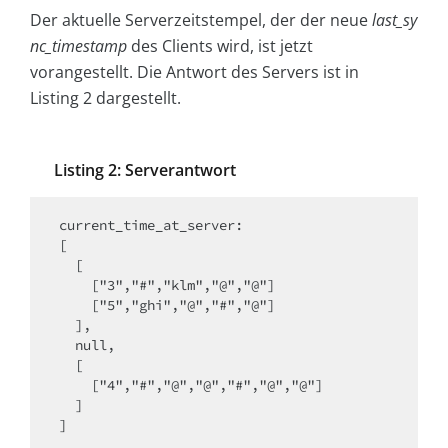
Der aktuelle Serverzeitstempel, der der neue
last_sy
nc_timestamp
des Clients wird, ist jetzt
vorangestellt. Die Antwort des Servers ist in
Listing 2 dargestellt.
Listing 2: Serverantwort
current_time_at_server:

[

  [

    ["3","#","klm","@","@"]

    ["5","ghi","@","#","@"]

  ],

  null,

  [

    ["4","#","@","@","#","@","@"]

  ]

]