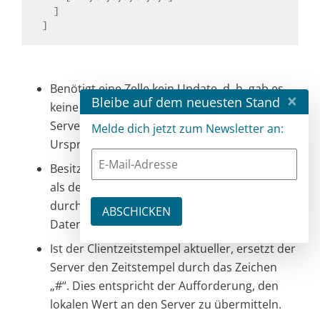
  ]

]
Benötigt eine Zelle kein Update, d. h. gab es
×
Bleibe auf dem neuesten Stand
keine Aktualisierung auf Client- oder
Serverseite, ersetzt der Server den
Melde dich jetzt zum Newsletter an:
Ursprungswert von „0“ mit dem Zeichen „@“.
Besitzt der Server einen neueren Zeitstempel
als der Client, ersetzt er den Zeitstempel
durch den Wert, den der Client in seine
Datenbank übernehmen muss.
Ist der Clientzeitstempel aktueller, ersetzt der
Server den Zeitstempel durch das Zeichen
„#“. Dies entspricht der Aufforderung, den
lokalen Wert an den Server zu übermitteln.