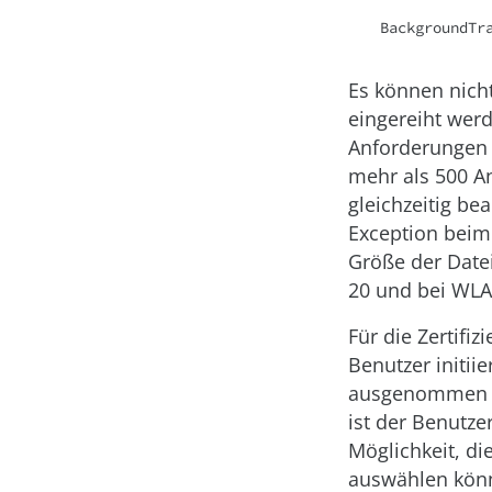
BackgroundTr
Es können nich
eingereiht wer
Anforderungen 
mehr als 500 A
gleichzeitig be
Exception beim
Größe der Date
20 und bei WLA
Für die Zertifi
Benutzer initii
ausgenommen si
ist der Benutze
Möglichkeit, di
auswählen könn