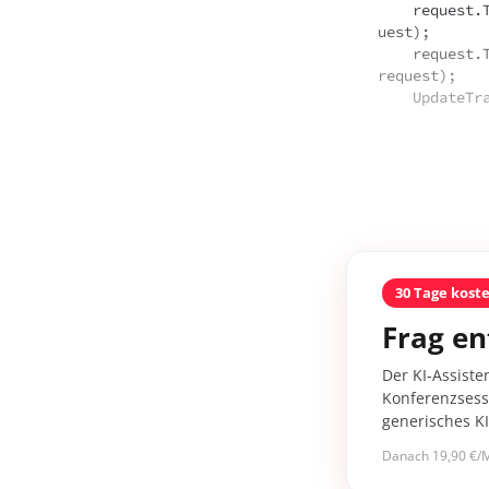
    request.TransferProgressChanged += (sender, args) => UpdateProgress(item, req
uest);

    request.TransferStatusChanged += (sender, args) => UpdateTransferStatus(item, 
request);

    Update
30 Tage kost
Frag en
Der KI-Assiste
Konferenzsessi
generisches K
Danach 19,90 €/M