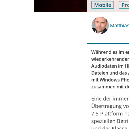
Mobile
Pr
Matthias
Während es im er
wiederkehrenden
Audiodaten im Hi
Dateien und das 
mit Windows Phon
zusammen mit den
Eine der immer 
Übertragung vo
7.5-Plattform h
speziellen Betr
und der Klasse