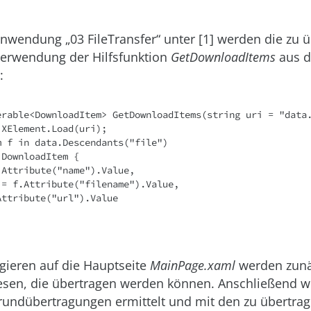
anwendung „03 FileTransfer“ unter [1] werden die zu
Verwendung der Hilfsfunktion
GetDownloadItems
aus d
:
erable<DownloadItem> GetDownloadItems(string uri = "data.
ieren auf die Hauptseite
MainPage.xaml
werden zunä
esen, die übertragen werden können. Anschließend w
grundübertragungen ermittelt und mit den zu übertra