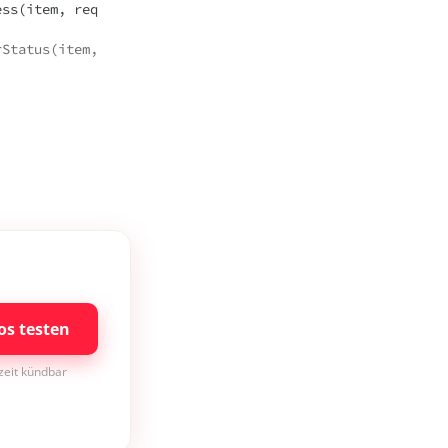
os testen
rzeit kündbar