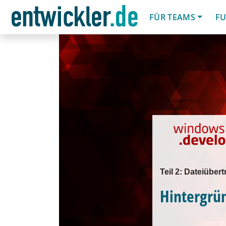
FÜR TEAMS
FU
Teil 2: Dateiübe
Hintergrü