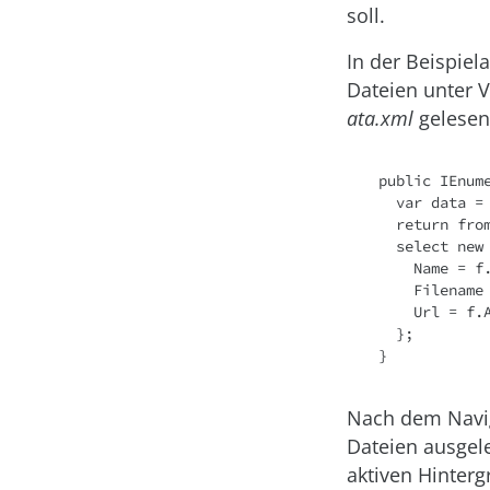
soll.
In der Beispiel
Dateien unter 
ata.xml
gelesen
public IEnum
  var data = XElement.Load(uri);

  return from f in data.Descendants("file")

  select new DownloadItem {

    Name = f.Attribute("name").Value,

    Filename = f.Attribute("filename").Value,

    Url = f.Attribute("url").Value

  };

}
Nach dem Navig
Dateien ausgel
aktiven Hinter