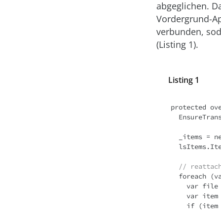
abgeglichen. D
Vordergrund-Ap
verbunden, sod
(Listing 1).
Listing 1
protected ov
  EnsureTransfersDirectory();

  _items = new ObservableCollection<DownloadItem>(GetDownloadItems());

  lsItems.ItemsSource = _items;

// reattac
  foreach (var request in BackgroundTransferService.Requests) {

    var file = Path.GetFileName(request.DownloadLocation.OriginalString);

    var item = _items.SingleOrDefault(i => i.Filename == file);

    if (item == null) continue;
