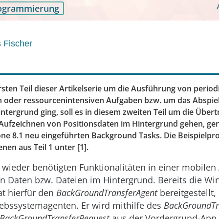
ogrammierung
 Fischer
sten Teil dieser Artikelserie um die Ausführung von period
 oder ressourcenintensiven Aufgaben bzw. um das Abspie
ntergrund ging, soll es in diesem zweiten Teil um die Über
Aufzeichnen von Positionsdaten im Hintergrund gehen, ge
e 8.1 neu eingeführten Background Tasks. Die Beispielproj
en aus Teil 1 unter [1].
wieder benötigten Funktionalitäten in einer mobilen 
n Daten bzw. Dateien im Hintergrund. Bereits die W
at hierfür den
BackGroundTransferAgent
bereitgestellt,
iebssystemagenten. Er wird mithilfe des
BackGroundTr
BackGroundTransferRequest
aus der Vordergrund-App