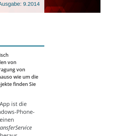
Ausgabe: 9.2014
isch
len von
tragung von
nauso wie um die
ekte finden Sie
App ist die
indows-Phone-
 einen
ansferService
 heraus