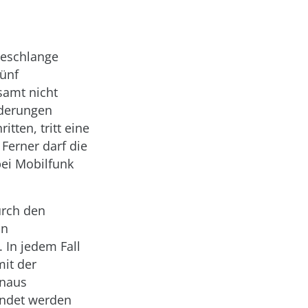
teschlange
fünf
samt nicht
rderungen
tten, tritt eine
 Ferner darf die
bei Mobilfunk
urch den
on
 In jedem Fall
mit der
inaus
endet werden