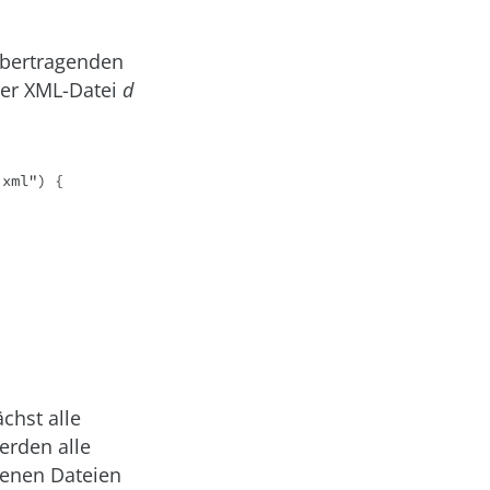
 übertragenden
er XML-Datei
d
xml") {

chst alle
erden alle
genen Dateien