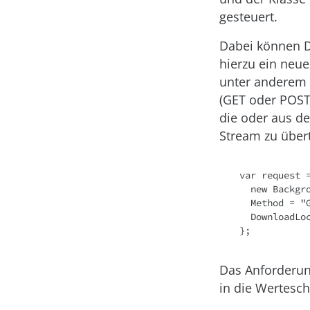
gesteuert.
Dabei können D
hierzu ein neu
unter anderem d
(GET oder POST)
die oder aus de
Stream zu übert
var request =
  new BackgroundTransferRequest(fileToDownload) {

  Method = "GET",

  DownloadLocation = saveToFilename

};
Das Anforderun
in die Wertesch