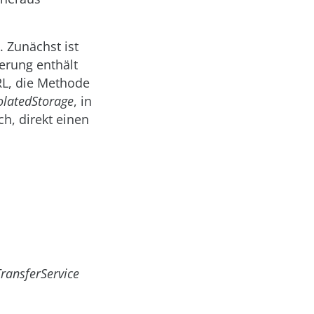
 Zunächst ist
erung enthält
RL, die Methode
olated­Storage
, in
ch, direkt einen
ansferService