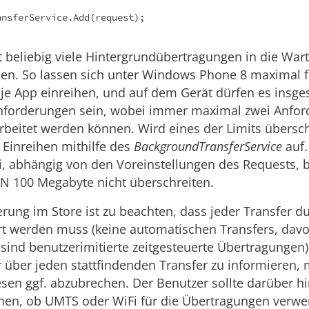
ansferService.Add(request);
t beliebig viele Hintergrundübertragungen in die War
den. So lassen sich unter Windows Phone 8 maximal 
je App einreihen, und auf dem Gerät dürfen es insge
nforderungen sein, wobei immer maximal zwei Anfo
arbeitet werden können. Wird eines der Limits überschri
 Einreihen mithilfe des
BackgroundTransferService
auf.
i, abhängig von den Voreinstellungen des Requests, 
N 100 Megabyte nicht überschreiten.
zierung im Store ist zu beachten, dass jeder Transfer d
ert werden muss (keine automatischen Transfers, dav
nd benutzerimitierte zeitgesteuerte Übertragungen).
r über jeden stattfindenden Transfer zu informieren, 
esen ggf. abzubrechen. Der Benutzer sollte darüber h
en, ob UMTS oder WiFi für die Übertragungen verw