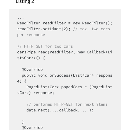
Listing 2
...

ReadFilter readFilter = new ReadFilter();

readFilter.setLimit(2); 
// max. two cars 
per response
// HTTP GET for two cars
carsPipe.read(readFilter, new Callback<Li
st<Car>>() {

  @Override

  public void onSuccess(List<Car> respons
e) {

    PagedList<Car> pagedCars = (PagedList
<Car>) response;

    // performs HTTP-GET for next items
    data.next(....callback.....);

  }

  @Override
