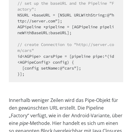
// set up the baseURL and the Pipeline "F
actory":
NSURL *baseURL = [NSURL URLWithString:@"h
ttp://server.com"];

AGPipeline *pipeline = [AGPipeline pipeli
neWithBaseURL:baseURL];

// create Connection to "http://server.co
m/cars"
id<AGPipe> carsPipe = [pipeline pipe:^(id
<AGPipeConfig> config) {

  [config setName:@"cars"];

}];
Innerhalb weniger Zeilen wird das Pipe-Objekt für
den gewünschten URL erstellt. Die Pipeline
„Factory“ verfügt, wie in der Android-Variante, über
eine
pipe
-Methode. Hier handelt es sich um einen
so genannten Block (vergleichbar mit Java Closures