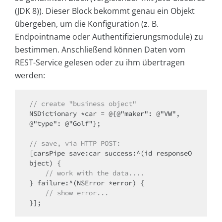
(JDK 8)). Dieser Block bekommt genau ein Objekt
übergeben, um die Konfiguration (z. B.
Endpointname oder Authentifizierungsmodule) zu
bestimmen. Anschließend können Daten vom
REST-Service gelesen oder zu ihm übertragen
werden:
// create "business object"
NSDictionary *car = @{@"maker": @"VW", 
@"type": @"Golf"};

// save, via HTTP POST:
[carsPipe save:car success:^(id responseO
bject) {

// work with the data....
} failure:^(NSError *error) {

// show error...
}];