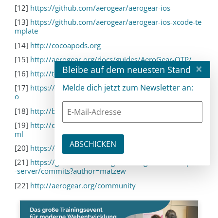
[12]
https://github.com/aerogear/aerogear-ios
[13]
https://github.com/aerogear/aerogear-ios-xcode-te
mplate
[14]
http://cocoapods.org
[15]
http://aerogear.org/docs/guides/AeroGear-OTP/
×
Bleibe auf dem neuesten Stand
[16]
http://tools.ietf.org/html/rfc6238
Melde dich jetzt zum Newsletter an:
[17]
https://github.com/aerogear/aerogear-otp-ios-dem
o
[18]
http://bit.ly/11dht58
[19]
http://developer.android.com/google/gcm/index.ht
ml
[20]
https://wiki.mozilla.org/WebAPI/SimplePush
[21]
https://github.com/aerogear/aerogear-unified-push
-server/commits?author=matzew
[22]
http://aerogear.org/community