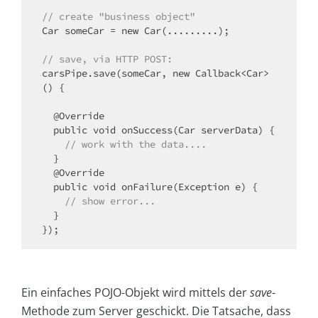
// create "business object"
Car someCar = new Car(.........);

// save, via HTTP POST:
carsPipe.save(someCar, new Callback<Car>
() {

  @Override

  public void onSuccess(Car serverData) {

// work with the data....
  }

  @Override

  public void onFailure(Exception e) {

// show error...
  }

});
Ein einfaches POJO-Objekt wird mittels der
save
-
Methode zum Server geschickt. Die Tatsache, dass