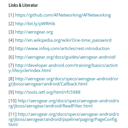
Links & Literatur
[1]
https://github.com/AFNetworking/AFNetworking
[2]
http://bit.ly/pWRHib
[3]
http://aerogear.org
[4]
http://en.wikipedia.org/wiki/One-time_password
[5]
http://www.infoq.com/articles/rest-introduction
[6]
http://aerogear.org/docs/guides/aerogear-android/
[7]
http://developer.android.com/training/basics/activit
y-lifecycle/index.html
[8]
http://aerogear.org/docs/specs/aerogear-android/or
g/jboss/aerogear/android/Callback.html
[9]
http://tools.ietf.org/html/rfc5988
[10]
http://aerogear.org/docs/specs/aerogear-android/o
rg/jboss/aerogear/android/ReadFilter.html
[11]
http://aerogear.org/docs/specs/aerogear-android/o
rg/jboss/aerogear/android/pipeline/​paging/PageConfig.
html