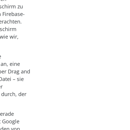
dschirm zu
n Firebase-
erachten.
dschirm
wie wir,
.
e
 an, eine
 per Drag and
atei – sie
er
 durch, der
gerade
t Google
 den von