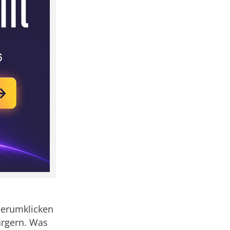
 herumklicken
ärgern. Was