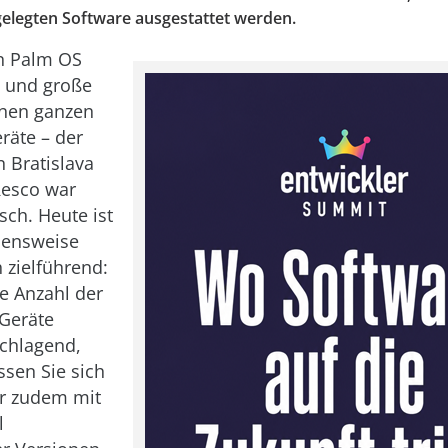
gelegten Software ausgestattet werden.
on Palm OS
e und große
inen ganzen
räte – der
n Bratislava
Resco war
sch. Heute ist
hensweise
h zielführend:
ie Anzahl der
Geräte
chlagend,
sen Sie sich
er zudem mit
l