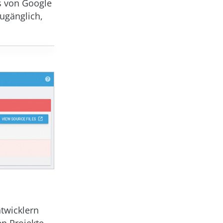
es von Google
zugänglich,
twicklern