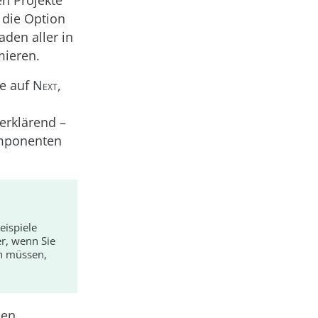
en Projekte
 die Option
den aller in
mieren.
ie auf
Next
,
erklärend –
omponenten
eispiele
er, wenn Sie
en müssen,
den