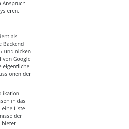
in Anspruch
ysieren.
ient als
le Backend
ct
und nicken
uf von Google
e eigentliche
kussionen der
likation
sen in das
eine Liste
bnisse der
 bietet