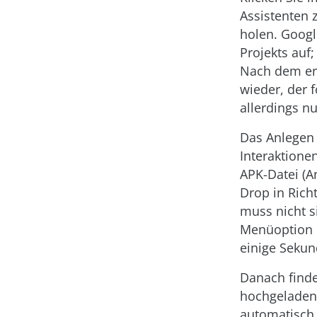
Assistenten 
holen. Goo­g
Projekts auf
Nach dem erf
wieder, der f
allerdings n
Das Anlegen 
Interaktione
APK-Datei (A
Drop in Rich
muss nicht s
Menüoption
einige Seku
Danach finde
hochgeladene
automatisch 