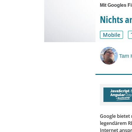
Mit Googles F
Nichts a
Mobile
Tam 
Google bietet 
legendärem RDA
Internet anspr