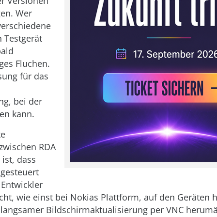
er Versionen
en. Wer
verschiedene
 Testgerät
bald
ges Fluchen.
sung für das
ng, bei der
fen kann.
te
 zwischen RDA
ist, dass
ngesteuert
 Entwickler
cht, wie einst bei Nokias Plattform, auf den Geräten
 langsamer Bildschirmaktualisierung per VNC herum