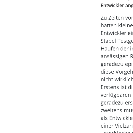
Entwickler an
Zu Zeiten v
hatten klein
Entwickler e
Stapel Testge
Haufen der i
ansässigen 
geradezu epi
diese Vorge
nicht wirklic
Erstens ist d
verfügbaren 
geradezu ers
zweitens müs
als Entwickl
einer Vielzah