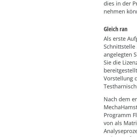
dies in der 
nehmen könne
Gleich ran
Als erste Auf
Schnittstell
angelegten S
Sie die Lize
bereitgestell
Vorstellung 
Testharnisch
Nach dem ers
MechaHamster
Programm Flo
von als Matr
Analyseproze