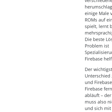
verschieden
herumschlag
einige Male 
ROMs auf ein
spielt, lernt 
mehrsprachi
Die beste Lö
Problem ist
Spezialisieru
Firebase hel
Der wichtigs
Unterschied
und Firebase 
Firebase fer
abläuft – der
muss also ni
und sich mit