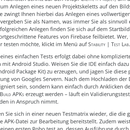
zum Anlegen eines neuen Projektskeletts auf den Bil
le zwingt Ihnen hierbei das Anlegen eines vollwertige
; vergeben Sie als Namen, was immer Sie als sinnvoll 
olgreichen Anlegen finden Sie sich auf dem Startbil
ortgeschrittene Features von Firebase feilbietet. Wer, 
ur testen möchte, klickt im Menü auf
Stability | Test Lab
eines einfachen Tests erfolgt dabei ohne kompliziert
n mit Android Studio. Weisen Sie die IDE einfach dazu
ndroid Package Kit) zu erzeugen, und jagen Sie diese
tung von Googles Servern. Nach dem Hochladen der D
igniert sein, sondern kann einfach durch Anklicken d
Build APKs
erzeugt werden – läuft ein Validierungstest
nden in Anspruch nimmt.
n Sie sich in einer neuen Testmatrix wieder, die die 
 APK-Datei zur Bearbeitung bereitstellt. Zudem weis
einen ersten Robo test an, dessen Ausführung durch