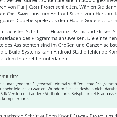
rt werden dürfen, sollten Sie alle im Studio geöffnet
cken von
File | Close Project
schließen. Wählen Sie dann
oid Code Sample
aus, um Android Studio zum Herunterla
ügbaren Codebeispiele aus dem Hause Google zu ani
m nächsten Schritt
Ui | Horizontal Paging
und klicken S
nterladen des Programms anzuweisen. Die einzelnen
tte des Assistenten sind im Großen und Ganzen selbst
adle-Build-Systems kann Android Studio fehlende K
s dem Internet herunterladen.
ert nicht?
die unangenehme Eigenschaft, einmal veröffentlichte Programmb
nur sehr leidlich zu warten. Wundern Sie sich deshalb nicht darüb
nSdk-Version und andere Attribute Ihres Beispielprojekts anpass
 kompilierbar ist.
im nächsten Schritt auf den Knopf
Cre­ate a Project
, um 