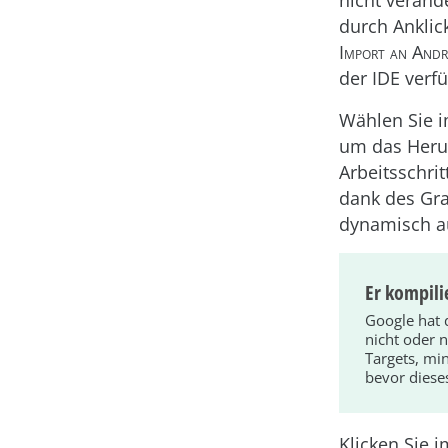
nicht verände
durch Ankli
Import an Andr
der IDE verf
Wählen Sie i
um das Heru
Arbeitsschri
dank des Gr
dynamisch au
Er kompili
Google hat 
nicht oder 
Targets, mi
bevor dieses
Klicken Sie 