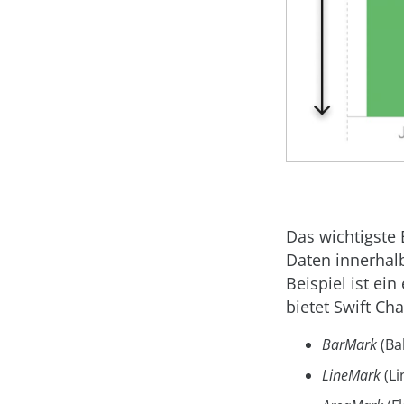
Das wichtigste
Daten innerhal
Beispiel ist ei
bietet Swift Ch
BarMark
(Ba
LineMark
(Li