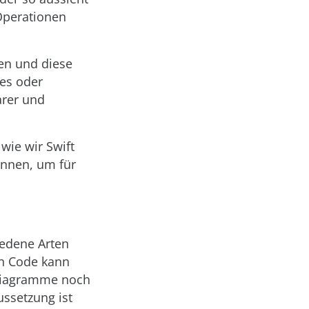
Operationen
en und diese
es oder
arer und
 wie wir Swift
nnen, um für
iedene Arten
en Code kann
 Diagramme noch
ssetzung ist