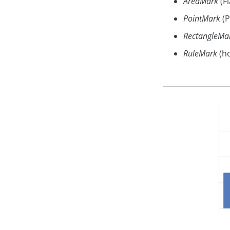
AreaMark
(F
PointMark
(P
RectangleMa
RuleMark
(ho