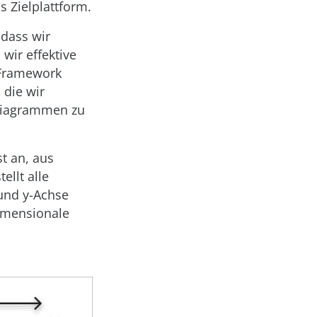
 Zielplattform.
 dass wir
wir effektive
 Framework
 die wir
 Diagrammen zu
t an, aus
tellt alle
und y-Achse
imensionale