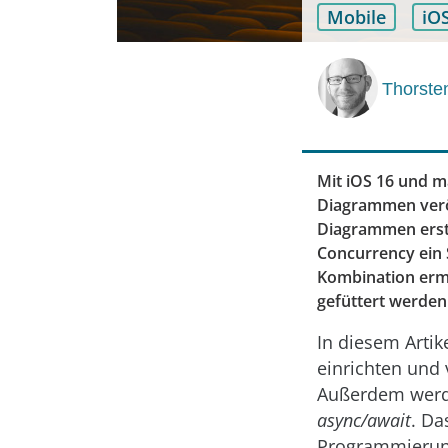
Mobile
iO
Thorste
Mit iOS 16 und m
Diagrammen veröf
Diagrammen erste
Concurrency ein 
Kombination ermö
gefüttert werden
In diesem Artik
einrichten und
Außerdem werde
async/await
. Da
Programmierung 