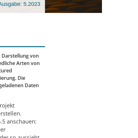
Ausgabe: 5.2023
 Darstellung von
edliche Arten von
ctured
ierung. Die
 geladenen Daten
rojekt
stellen.
5.5 anschauen:
ner
der so aussieht