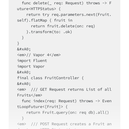
  func delete(_ req: Request) throws -> F
uture<HTTPStatus> {

    return try req.parameters.next(Fruit.
self).flatMap { fruit in

      return fruit.delete(on: req)

    }.transform(to: .ok)

  }

}

&#xA0;

<em>// Vapor 4</em>

import Fluent

import Vapor

&#xA0;

final class FruitController {

&#xA0;

<em>  /// GET Request returns List of all 
Fruits</em>

  func index(req: Request) throws -> Even
tLoopFuture<[Fruit]> {

    return Fruit.query(on: req db).all()

  }

<em>  /// POST Request creates a Fruit an