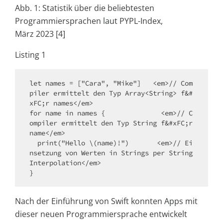
Abb. 1: Statistik über die beliebtesten
Programmiersprachen laut PYPL-Index,
März 2023 [4]
Listing 1
let names = ["Cara", "Mike"]   <em>// Com
piler ermittelt den Typ Array<String> f&#
xFC;r names</em>

for name in names {              <em>// C
ompiler ermittelt den Typ String f&#xFC;r 
name</em>

  print("Hello \(name)!")       <em>// Ei
nsetzung von Werten in Strings per String 
Interpolation</em>

Nach der Einführung von Swift konnten Apps mit
dieser neuen Programmiersprache entwickelt