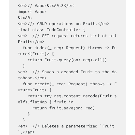
<em>// Vapor&#xA0;3</em>

import Vapor

&#xA0;

<em>/// CRUD operations on Fruit.</em>

final class TodoController {

<em>  /// GET request returns List of all 
Fruits</em>

  func index(_ req: Request) throws -> Fu
ture<[Fruit]> {

    return Fruit.query(on: req).all()

  }

<em>  /// Saves a decoded Fruit to the da
tabase.</em>

  func create(_ req: Request) throws -> F
uture<Fruit> {

    return try req.content.decode(Fruit.s
elf).flatMap { fruit in

      return fruit.save(on: req)

    }

  }

<em>  /// Deletes a parameterized `Fruit
`.</em>
