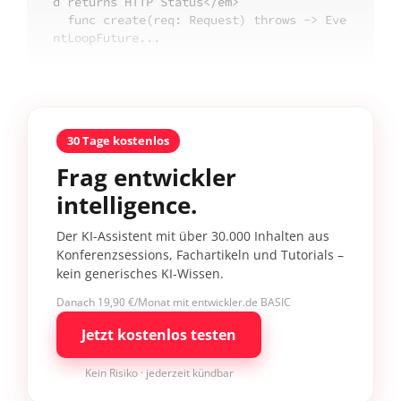
d returns HTTP Status</em>

  func create(req: Request) throws -> Eve
ntLoopFuture...
30 Tage kostenlos
Frag entwickler
intelligence.
Der KI-Assistent mit über 30.000 Inhalten aus
Konferenzsessions, Fachartikeln und Tutorials –
kein generisches KI-Wissen.
Danach 19,90 €/Monat mit entwickler.de BASIC
Jetzt kostenlos testen
Kein Risiko · jederzeit kündbar