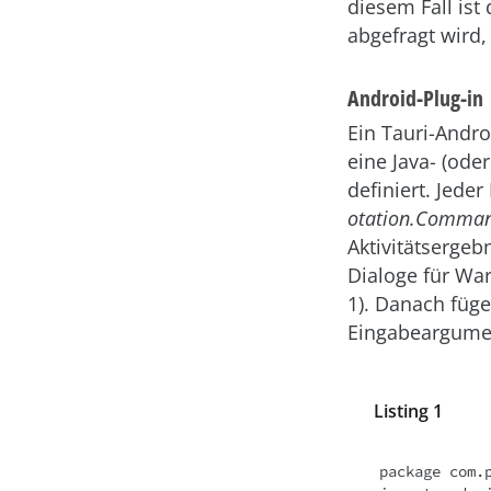
diesem Fall is
abgefragt wird,
Android-Plug-in
Ein Tauri-Andro
eine Java- (ode
definiert. Jede
otation.Comma
Aktivitätsergeb
Dialoge für Wa
1). Danach füge
Eingabeargument
Listing 1
package