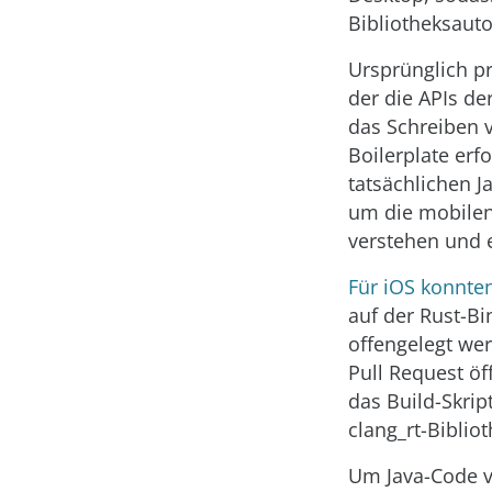
Bibliotheksaut
Ursprünglich p
der die APIs de
das Schreiben 
Boilerplate erf
tatsächlichen J
um die mobilen
verstehen und 
Für iOS konnten
auf der Rust-Bi
offengelegt we
Pull Request öf
das Build-Skrip
clang_rt-Biblio
Um Java-Code vo