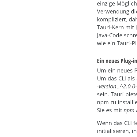
einzige Möglich
Verwendung dies
kompliziert, da
Tauri-Kern mit 
Java-Code schr
wie ein Tauri-Pl
Ein neues Plug-in
Um ein neues Pl
Um das CLI als
-version „^2.0.0
sein. Tauri bie
npm zu installi
Sie es mit
npm 
Wenn das CLI fer
initialisieren, 