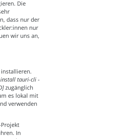
ieren. Die
sehr
en, dass nur der
ckler:innen nur
uen wir uns an,
installieren.
install tauri-cli -
D]
zugänglich
um es lokal mit
nd verwenden
-Projekt
hren. In