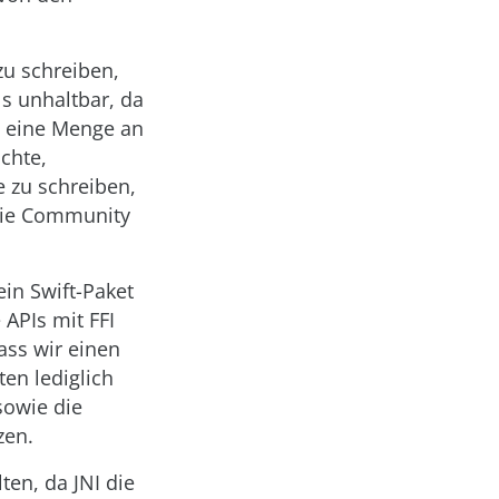
zu schreiben,
ls unhaltbar, da
C eine Menge an
chte,
e zu schreiben,
 die Community
 ein Swift-Paket
 APIs mit FFI
ass wir einen
en lediglich
sowie die
zen.
ten, da JNI die