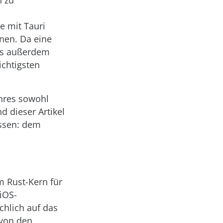
n zu
e mit Tauri
nen. Da eine
 es außerdem
ichtigsten
ahres sowohl
d dieser Artikel
assen: dem
m Rust-Kern für
iOS-
chlich auf das
 von den