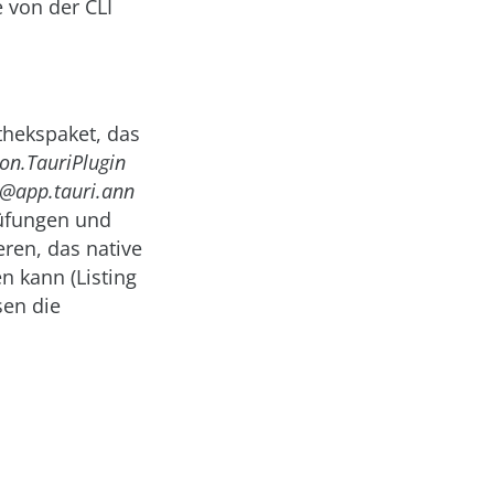
 von der CLI
othekspaket, das
on.TauriPlugin
@app.tauri.ann
rüfungen und
eren, das native
n kann (Listing
esen die