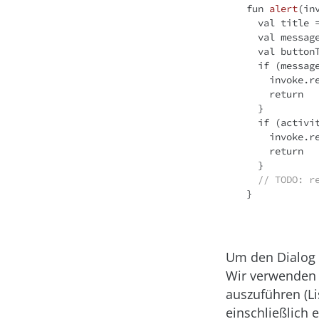
fun
alert
(in
val
 title 
val
 messag
val
 button
if
 (messag
    invoke.
return
  }

if
 (activit
    invoke.
return
  }

// 
TODO:
 r
Um den Dialog 
Wir verwende
auszuführen (Li
einschließlich 