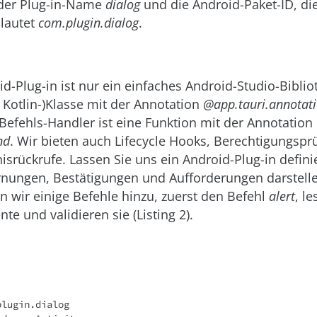
t der Plug-in-Name
dialog
und die Android-Paket-ID, die
 lautet
com.plugin.dialog
.
id-Plug-in ist nur ein einfaches Android-Studio-Bibli
r Kotlin-)Klasse mit der Annotation
@app.tauri.annotati
r Befehls-Handler ist eine Funktion mit der Annotation
nd
. Wir bieten auch Lifecycle Hooks, Berechtigungsp
nisrückrufe. Lassen Sie uns ein Android-Plug-in defini
rnungen, Bestätigungen und Aufforderungen darstelle
n wir einige Befehle hinzu, zuerst den Befehl
alert
, l
e und validieren sie (Listing 2).