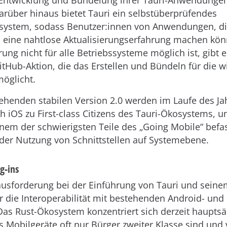
, Entwicklung und Bündelung ihrer Tauri-Anwendunge
arüber hinaus bietet Tauri ein selbstüberprüfendes
ssystem, sodass Benutzer:innen von Anwendungen, di
n, eine nahtlose Aktualisierungserfahrung machen kön
ung nicht für alle Betriebssysteme möglich ist, gibt
 GitHub-Aktion, die das Erstellen und Bündeln für die w
möglicht.
tehenden stabilen Version 2.0 werden im Laufe des J
h iOS zu First-class Citizens des Tauri-Ökosystems, un
inem der schwierigsten Teile des „Going Mobile“ bef
der Nutzung von Schnittstellen auf Systemebene.
g-ins
ausforderung bei der Einführung von Tauri und seine
 die Interoperabilität mit bestehenden Android- und 
 Das Rust-Ökosystem konzentriert sich derzeit hauptsä
 Mobilgeräte oft nur Bürger zweiter Klasse sind und