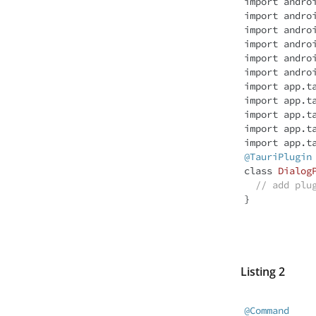
import
import
import
import
import
import
import
 app.t
import
 app.t
import
import
import
@TauriPlugin
class
Dialog
// add plu
Listing 2
@Command