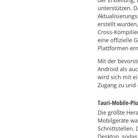
der Erstellung
unterstützen. D
Aktualisierung
erstellt wurde
Cross-Kompilier
eine offizielle
Plattformen er
Mit der bevors
Android als auc
wird sich mit e
Zugang zu und 
Tauri-Mobile-Plu
Die größte Her
Mobilgeräte war
Schnittstellen.
Desktop, sodass