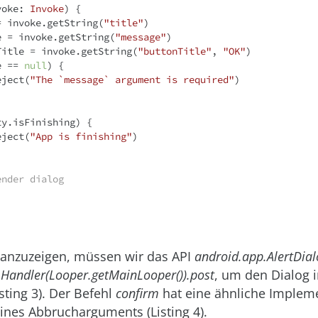
voke: 
Invoke
)
 {

= invoke.getString(
"title"
)

e = invoke.getString(
"message"
)

Title = invoke.getString(
"buttonTitle"
, 
"OK"
)

e == 
null
) {

reject(
"The `message` argument is required"
)

y.isFinishing) {

reject(
"App is finishing"
)

ender dialog
anzuzeigen, müssen wir das API
android.app.AlertDial
n
Handler(Looper.getMainLooper()).post
, um den Dialog 
sting 3). Der Befehl
confirm
hat eine ähnliche Implem
eines Abbrucharguments (Listing 4).