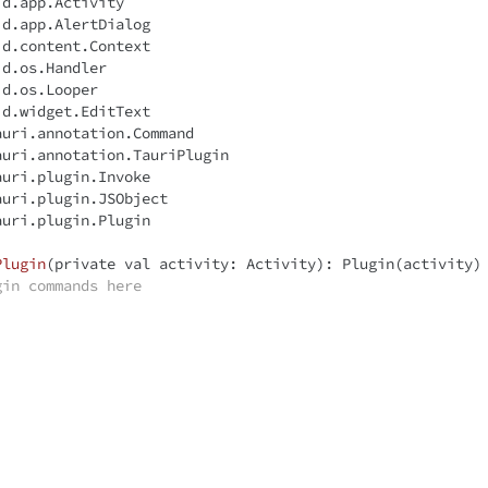
auri.
annotation
auri.
annotation
Plugin
(
private
val
 activity: Activity): Plugin(activity) 
gin commands here