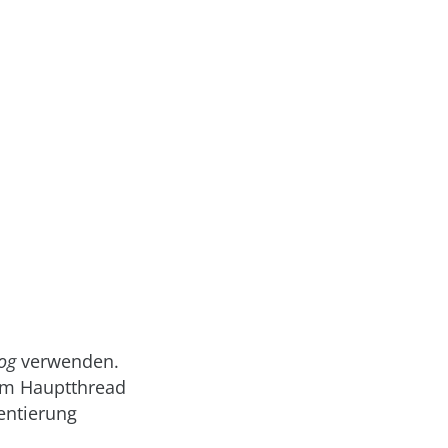
og
verwenden.
im Hauptthread
entierung