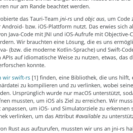
oren nur am Rande beachtet werden.
robierte das Tauri-Team
jni-rs
und
objc aus
, um Code 
r Android- bzw. iOS-Plattform nutzt. Das erwies sich a
von Java-Code mit JNI und iOS-Aufrufe mit Objective-
ordern. Wir brauchten eine Lösung, die es uns ermögli
ava- (bzw. die moderne Kotlin-Sprache) und Swift-Cod
 APIs auf idiomatische Weise zu nutzen, etwas, das
erforschen konnte.
 wir swift-rs
[1] finden, eine Bibliothek, die uns hilft,
närdatei zu kompilieren und zu verlinken, wobei seine
rden. Ursprünglich wurde nur macOS unterstützt, sod
fnen mussten, um iOS als Ziel zu erreichen. Wir musst
t anpassen, um iOS- und Simulatorziele zu erkennen 
thek verlinken, um das Attribut
#available
zu unterstüt
n Rust aus aufzurufen, mussten wir uns an jni-rs hal