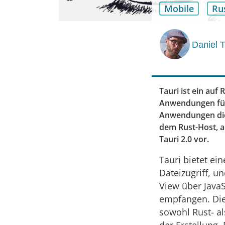
Mobile
Ru
Daniel 
Tauri ist ein au
Anwendungen für 
Anwendungen die
dem Rust-Host, au
Tauri 2.0 vor.
Tauri bietet ei
Dateizugriff, u
View über JavaS
empfangen. Die
sowohl Rust- al