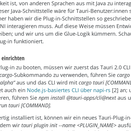
keit ist, von anderen Sprachen aus mit Java zu interag
er Java-Schnittstelle wäre für Tauri-Benutzer:innen 
her haben wir die Plug-in-Schnittstellen so geschrieb
JNI interagieren muss. Auf diese Weise müssen Entwi
eiben; und wir uns um die Glue-Logik kümmern. Scha
ug-in funktioniert.
 einrichten
ug-in zu booten, müssen wir zuerst das Tauri 2.0 CLI 
cargo
-Subkommando zu verwenden, führen Sie
cargo 
-alpha“
aus und das CLI wird mit
cargo tauri [COMMAN
tet auch ein
Node.js-basiertes CLI über napi-rs
[2] an; 
eren, führen Sie
npm install @tauri-apps/cli@next
aus u
run tauri [COMMAND].
tig installiert ist, können wir ein neues Tauri-Plug-in
indem wir
tauri plugin init --name <PLUGIN_NAME>
ausfü