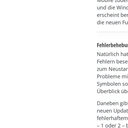
Mobile zudem
und die Wind
erscheint be
die neuen Fu
Fehlerbehebu
Natürlich ha
Fehlern bese
zum Neustart
Probleme mit
Symbolen sow
Überblick üb
Daneben gibt
neuen Update
fehlerhaftem
– 1 oder 2 – 