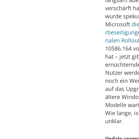
verschärft ha
wurde spekul
Microsoft
di
rbeseitigung
nalen Rollou
10586.164 
hat – jetzt gi
ernüchternde
Nutzer werd
noch ein Wei
auf das Upgr
ältere Windo
Modelle war
Wie lange, is
unklar.
Update vorers