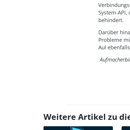
Verbindungss
System-API, 
behindert.
Darüber hina
Probleme mit
Aul ebenfal
Aufmacherbi
Weitere Artikel zu 