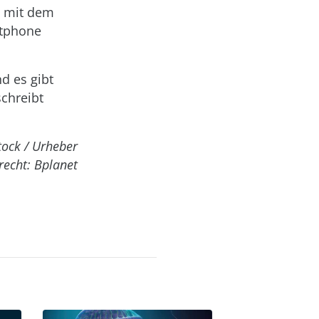
m mit dem
rtphone
d es gibt
schreibt
tock / Urheber
recht: Bplanet