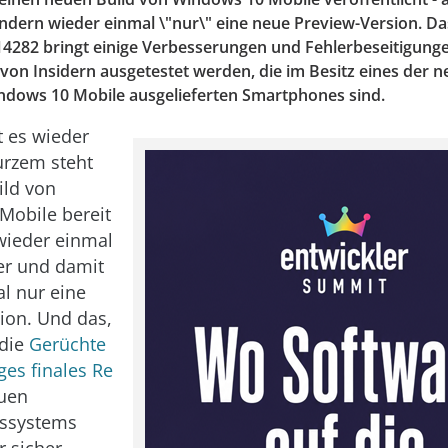
ondern wieder einmal \"nur\" eine neue Preview-Version. Da
282 bringt einige Verbesserungen und Fehlerbeseitigunge
 von Insidern ausgetestet werden, die im Besitz eines der n
indows 10 Mobile ausgelieferten Smartphones sind.
t es wieder
kurzem steht
ild von
Mobile bereit
 wieder einmal
der und damit
l nur eine
ion. Und das,
 die
Gerüchte
ges finales Re
uen
bssystems
 sicher