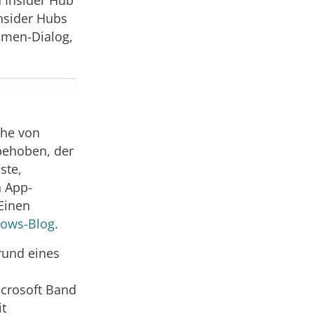
 Insider Hub
nsider Hubs
mmen-Dialog,
ihe von
behoben, der
ste,
n App-
Einen
ows-Blog
.
rund eines
icrosoft Band
it