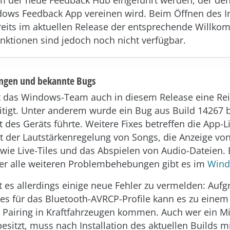
 der neue Feedback Hub eingeführt werden, der den
ows Feedback App vereinen wird. Beim Öffnen des I
reits im aktuellen Release der entsprechende Willko
nktionen sind jedoch noch nicht verfügbar.
ngen und bekannte Bugs
t das Windows-Team auch in diesem Release eine Re
itigt. Unter anderem wurde ein Bug aus Build 14267 
 des Geräts führte. Weitere Fixes betreffen die App-Li
 der Lautstärkenregelung von Songs, die Anzeige vo
ie Live-Tiles und das Abspielen von Audio-Dateien. 
er alle weiteren Problembehebungen gibt es im
Wind
 es allerdings einige neue Fehler zu vermelden: Aufg
s für das Bluetooth-AVRCP-Profile kann es zu einem
 Pairing in Kraftfahrzeugen kommen. Auch wer ein M
besitzt, muss nach Installation des aktuellen Builds m