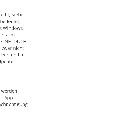
eibt, steht
 bedeutet,
it Windows
len zum
TEL ONETOUCH
g zwar nicht
etzen und in
Updates
t werden
er App
achrichtigung