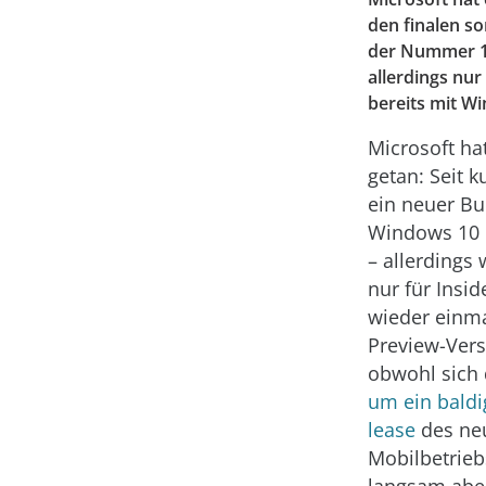
den finalen s
der Nummer 14
allerdings nur
bereits mit W
Microsoft ha
getan: Seit 
ein neuer Bu
Windows 10 
– allerdings
nur für Insi
wieder einma
Preview-Vers
obwohl sich
um ein baldi
lease
des ne
Mobilbetrie
langsam aber