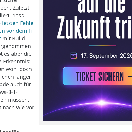
ben. Zuletzt
iert, dass
e letzten Fehle
en vor dem fi
t
mit Build
vorgenommen
bt es aber die
 Erkenntnis:
en wohl doch
lchen länger
ade auch für
ws-8-1-
ten müssen.
t nach wie vor
t nur für