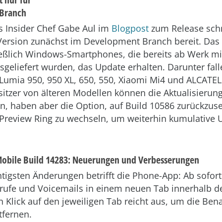
Branch
 Insider Chef Gabe Aul im
Blogpost
zum Release schr
 Version zunächst im Development Branch bereit. Das
ießlich Windows-Smartphones, die bereits ab Werk m
sgeliefert wurden, das Update erhalten. Darunter fal
 Lumia 950, 950 XL, 650, 550, Xiaomi Mi4 und ALCA
esitzer von älteren Modellen können die Aktualisierun
n, haben aber die Option, auf Build 10586 zurückzus
Preview Ring zu wechseln, um weiterhin kumulative 
obile Build 14283: Neuerungen und Verbesserungen
htigsten Änderungen betrifft die Phone-App: Ab sofor
rufe und Voicemails in einem neuen Tab innerhalb d
in Klick auf den jeweiligen Tab reicht aus, um die Ben
tfernen.