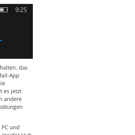
halten, das
Mail-App
ie
 es jetzt
n andere
spätungen
r PC und