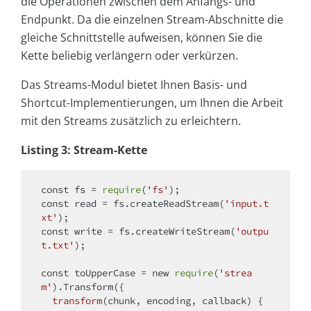
die Operationen zwischen dem Anfangs- und
Endpunkt. Da die einzelnen Stream-Abschnitte die
gleiche Schnittstelle aufweisen, können Sie die
Kette beliebig verlängern oder verkürzen.
Das Streams-Modul bietet Ihnen Basis- und
Shortcut-Implementierungen, um Ihnen die Arbeit
mit den Streams zusätzlich zu erleichtern.
Listing 3: Stream-Kette
const
 fs = 
require
(
'fs'
const
 read = fs.createReadStream(
'input.t
xt'
const
 write = fs.createWriteStream(
'outpu
t.txt'
);

const
 toUpperCase = 
new
require
(
'strea
m'
).Transform({

transform
(
chunk, encoding, callback
)
 {
