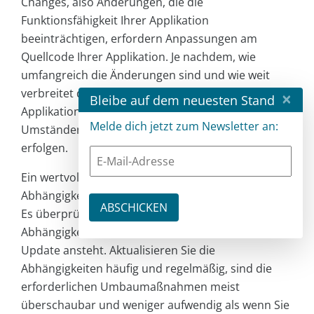
Changes, also Änderungen, die die
Funktionsfähigkeit Ihrer Applikation
beeinträchtigen, erfordern Anpassungen am
Quellcode Ihrer Applikation. Je nachdem, wie
umfangreich die Änderungen sind und wie weit
verbreitet die Verwendung der Bibliothek in Ihrer
×
Bleibe auf dem neuesten Stand
Applikation ist, kann eine solche Anpassung unter
Melde dich jetzt zum Newsletter an:
Umständen aufwendig werden und muss geplant
erfolgen.
Ein wertvolles Werkzeug zum Umgang mit
Abhängigkeiten ist das Kommando
npm outdated
.
Es überprüft den Stand der installierten
Abhängigkeiten und informiert Sie darüber, ob ein
Update ansteht. Aktualisieren Sie die
Abhängigkeiten häufig und regelmäßig, sind die
erforderlichen Umbaumaßnahmen meist
überschaubar und weniger aufwendig als wenn Sie