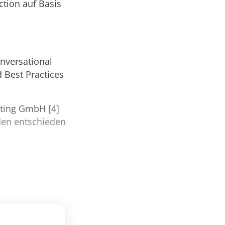
ction auf Basis
onversational
 Best Practices
uting GmbH [4]
nden entschieden