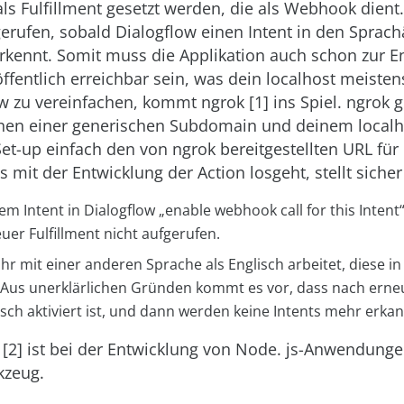
ls Fulfillment gesetzt werden, die als Webhook dient
gerufen, sobald Dialogflow einen Intent in den Spra
rkennt. Somit muss die Applikation auch schon zur E
 öffentlich erreichbar sein, was dein localhost meisten
 zu vereinfachen, kommt ngrok [1] ins Spiel. ngrok g
chen einer generischen Subdomain und deinem localh
et-up einfach den von ngrok bereitgestellten URL für 
s mit der Entwicklung der Action losgeht, stellt sicher
em Intent in Dialogflow „enable webhook call for this Intent“ a
uer Fulfillment nicht aufgerufen.
hr mit einer anderen Sprache als Englisch arbeitet, diese in
st. Aus unerklärlichen Gründen kommt es vor, dass nach ern
sch aktiviert ist, und dann werden keine Intents mehr erkan
[2] ist bei der Entwicklung von Node. js-Anwendunge
kzeug.