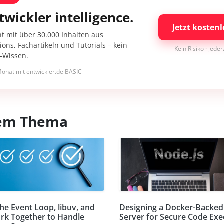
twickler intelligence.
Jetzt kostenl
nt mit über 30.000 Inhalten aus
ons, Fachartikeln und Tutorials – kein
Kein Risiko · jede
I-Wissen.
onat mit entwickler.de BASIC
esem Thema
he Event Loop, libuv, and
Designing a Docker-Backe
rk Together to Handle
Server for Secure Code Exe