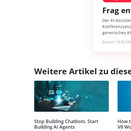
Frag en
Der KI-Assiste
Konferenzsessi
generisches K
Danach 19,90 €/M
Weitere Artikel zu di
Stop Building Chatbots. Start
How t
Building AI Agents
V8 Wo