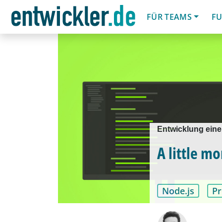
FÜR TEAMS
FU
Entwicklung ein
A little mo
Node.js
P