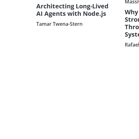
Massi
Architecting Long-Lived
Why 
AI Agents with Node.js
Stro
Tamar Twena-Stern
Thr
Sys
Rafae