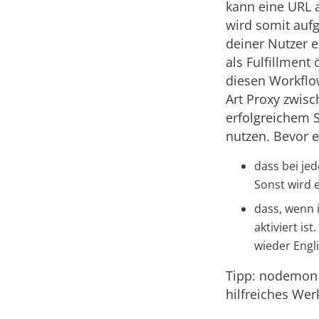
kann eine URL a
wird somit auf
deiner Nutzer e
als Fulfillment
diesen Workflow
Art Proxy zwis
erfolgreichem S
nutzen. Bevor e
dass bei jed
Sonst wird e
dass, wenn i
aktiviert i
wieder Engli
Tipp: nodemon 
hilfreiches Wer