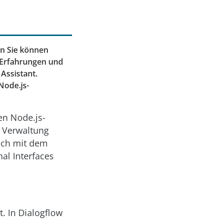
nn Sie können
e Erfahrungen und
Assistant.
Node.js-
en Node.js-
e Verwaltung
euch mit dem
al Interfaces
. In Dialogflow