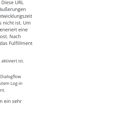
. Diese URL
chäußerungen
ntwicklungszeit
s nicht ist. Um
eneriert eine
ost. Nach
das Fulfillment
ktiviert ist.
 Dialogflow
eutem Log-in
nt.
n ein sehr