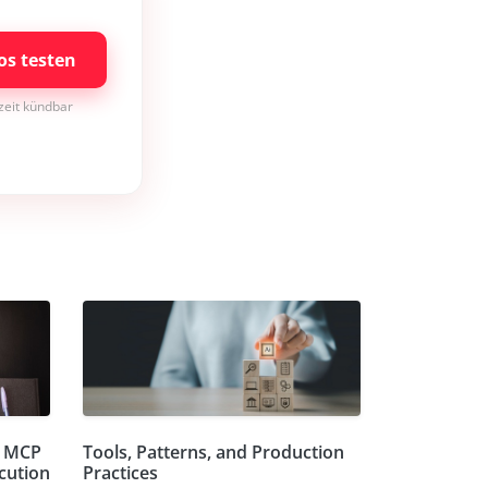
os testen
rzeit kündbar
d MCP
Tools, Patterns, and Production
cution
Practices