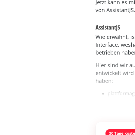
Jetzt kann es m
von AssistantJS
AssistantJS
Wie erwähnt, is
Interface, wesh
betrieben habe
Hier sind wir a
entwickelt wird
haben:
plattformagn
30 Tage kost