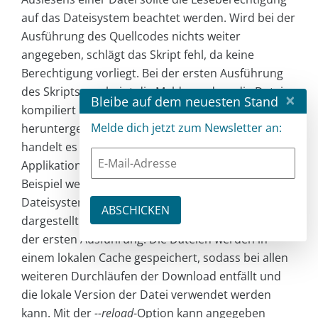
auf das Dateisystem beachtet werden. Wird bei der
Ausführung des Quellcodes nichts weiter
angegeben, schlägt das Skript fehl, da keine
Berechtigung vorliegt. Bei der ersten Ausführung
des Skripts erscheint die Meldung, dass die Datei
×
Bleibe auf dem neuesten Stand
kompiliert und eine Reihe von Dateien
Melde dich jetzt zum Newsletter an:
heruntergeladen wurde. Bei diesen Dateien
handelt es sich um die Abhängigkeiten, die die
Applikation zur Ausführung benötigt. Im aktuellen
Beispiel werden diese durch das
Dateisystemmodul und seine Abhängigkeiten
dargestellt. Der Download erfolgt allerdings nur bei
der ersten Ausführung. Die Dateien werden in
einem lokalen Cache gespeichert, sodass bei allen
weiteren Durchläufen der Download entfällt und
die lokale Version der Datei verwendet werden
kann. Mit der
--reload
-Option kann angegeben