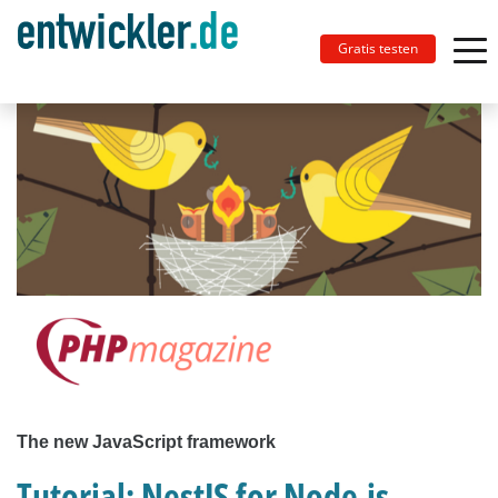
Gratis testen
The new JavaScript framework
Tutorial: NestJS for Node.js