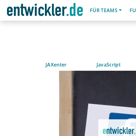
FÜR TEAMS
FU
JAXenter
JavaScript