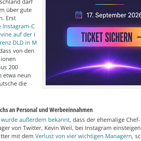
schland darf
am über gute
. Erst
te Instagram-C
ine auf der I
renz DLD in M
dass von den
lionen
aus 200
in etwa neun
utsche die
achs an Personal und Werbeeinnahmen
 wurde außerdem bekannt
, dass der ehemalige Chef-
er von Twitter, Kevin Weil, bei Instagram einsteigen
tter mit dem
Verlust von vier wichtigen Managern
, s