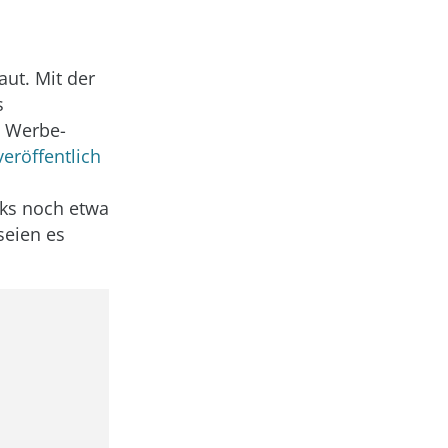
ut. Mit der
s
n Werbe-
veröffentlich
rks noch etwa
seien es