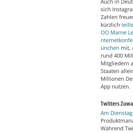
Auch in Deut
sich Instagr
Zahlen freuen
kürzlich
teil
OO Marne Lev
nternetkonfe
ünchen
mit, 
rund 400 Mil
Mitgliedern 
Staaten alle
Millionen De
App nutzen.
Twitters Zuw
Am Dienstag
Produktmanag
Während Twi