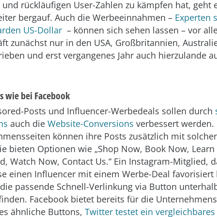
 und rückläufigen User-Zahlen zu kämpfen hat, geht e
eiter bergauf. Auch die Werbeeinnahmen –
Experten s
iarden US-Dollar
– können sich sehen lassen – vor all
t zunächst nur in den USA, Großbritannien, Australi
trieben und erst vergangenes Jahr auch hierzulande
s wie bei Facebook
ored-Posts und Influencer-Werbedeals sollen durch
ns
auch die
Website-Conversions
verbessert werden. 
mensseiten können ihre Posts zusätzlich mit solche
Sie bieten Optionen wie „Shop Now, Book Now, Learn
, Watch Now, Contact Us.“ Ein Instagram-Mitglied, d
se einen Influencer mit einem Werbe-Deal favorisiert 
 die passende Schnell-Verlinkung via Button unterhal
finden. Facebook bietet bereits für die Unternehmen
es ähnliche Buttons,
Twitter testet ein vergleichbare