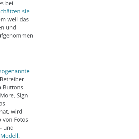
s bei
chätzen sie
em weil das
en und
 aufgenommen
sogenannte
Betreiber
n Buttons
 More, Sign
as
hat, wird
b von Fotos
s- und
s Modell
.