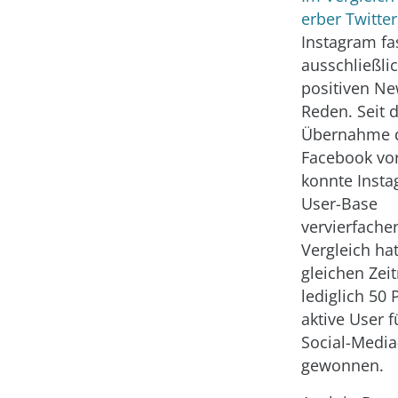
erber Twitter
Instagram fa
ausschließli
positiven Ne
Reden. Seit 
Übernahme 
Facebook vor
konnte Insta
User-Base
vervierfache
Vergleich ha
gleichen Zei
lediglich 50
aktive User f
Social-Media
gewonnen.