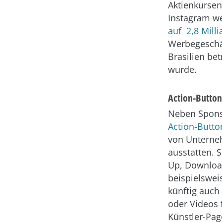
Aktienkursen
Instagram w
auf 2,8 Mill
Werbegeschäf
Brasilien be
wurde.
Action-Button
Neben Spons
Action-Butto
von Unterneh
ausstatten. 
Up, Download
beispielswei
künftig auch
oder Videos 
Künstler-Pag