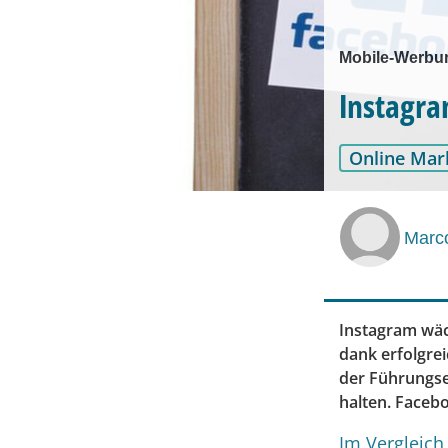
Mobile-Werbu
Instagra
Online Mar
Marc
Instagram wäc
dank erfolgre
der Führungse
halten. Faceb
Im Vergleic