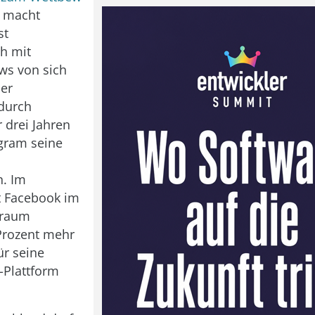
macht
st
ch mit
ws von sich
der
durch
 drei Jahren
gram seine
n. Im
t Facebook im
traum
 Prozent mehr
ür seine
-Plattform