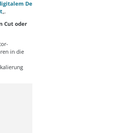
digitalem De
t
„.
n Cut oder
tor-
ren in die
kalierung