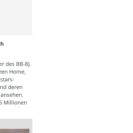
ch
er des BB-8),
 Keen Home,
stars-
und deren
ansehen.
 Millionen