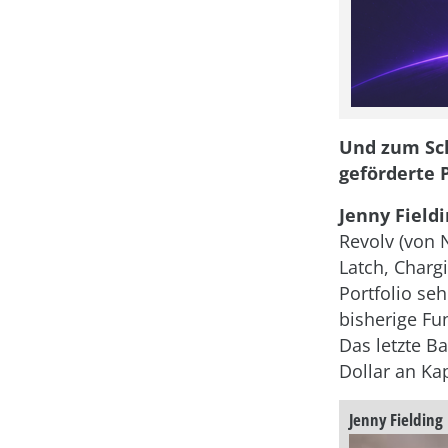
Und zum Schl
geförderte 
Jenny Fieldi
Revolv (von 
Latch, Charg
Portfolio se
bisherige Fu
Das letzte 
Dollar an Kap
Jenny Fielding