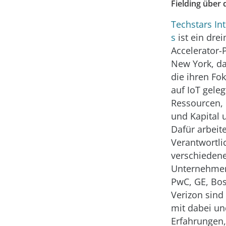
Fielding über 
Techstars Int
s
ist ein dre
Accelerator
New York, d
die ihren Fok
auf IoT gele
Ressourcen,
und Kapital u
Dafür arbeit
Verantwortli
verschieden
Unternehme
PwC, GE, Bo
Verizon sind 
mit dabei un
Erfahrungen