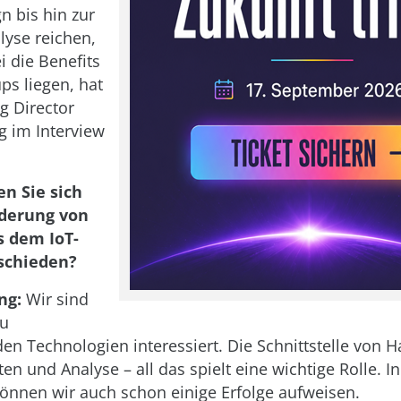
n bis hin zur
lyse reichen,
i die Benefits
ups liegen, hat
g Director
g im Interview
n Sie sich
rderung von
s dem IoT-
schieden?
ng:
Wir sind
eu
 Technologien interessiert. Die Schnittstelle von 
en und Analyse – all das spielt eine wichtige Rolle. I
können wir auch schon einige Erfolge aufweisen.