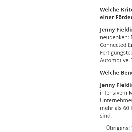
Welche Krit
einer Förd
Jenny Fieldi
neudenken: D
Connected En
Fertigungste
Automotive,
Welche Bene
Jenny Fieldi
intensivem 
Unternehmen
mehr als 60 
sind.
Übrigens: 