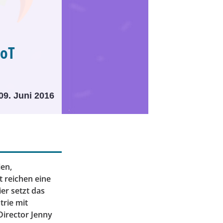
IoT
09. Juni 2016
en,
 reichen eine
er setzt das
trie mit
irector Jenny