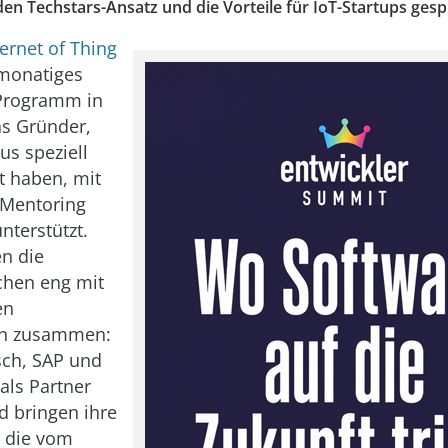
den Techstars-Ansatz und die Vorteile für IoT-Startups ges
ernet of Thing
imonatiges
-Programm in
as Gründer,
us speziell
gt haben, mit
 Mentoring
nterstützt.
en die
chen eng mit
en
n zusammen:
sch, SAP und
als Partner
d bringen ihre
, die vom