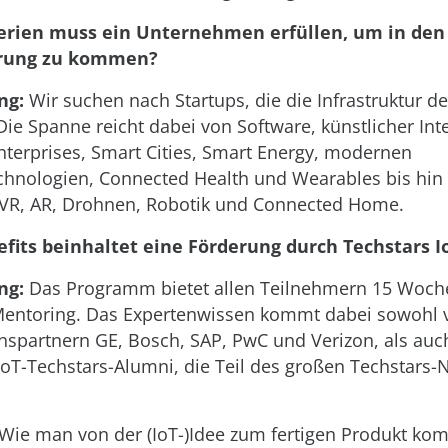
erien muss ein Unternehmen erfüllen, um in den
erung zu kommen?
ng:
Wir suchen nach Startups, die die Infrastruktur de
ie Spanne reicht dabei von Software, künstlicher Inte
terprises, Smart Cities, Smart Energy, modernen
chnologien, Connected Health und Wearables bis hin z
 VR, AR, Drohnen, Robotik und Connected Home.
fits beinhaltet eine Förderung durch Techstars I
ng:
Das Programm bietet allen Teilnehmern 15 Woche
Mentoring. Das Expertenwissen kommt dabei sowohl 
spartnern GE, Bosch, SAP, PwC und Verizon, als auc
IoT-Techstars-Alumni, die Teil des großen Techstars-
Wie man von der (IoT-)Idee zum fertigen Produkt kom