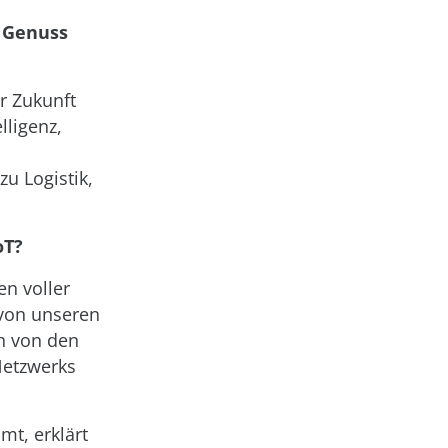
 Genuss
r Zukunft
lligenz,
u Logistik,
oT?
n voller
von unseren
h von den
Netzwerks
mt, erklärt