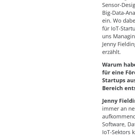
Sensor-Desig
Big-Data-Ana
ein. Wo dabe
für IoT-Start
uns Managin
Jenny Fieldin
erzählt.
Warum habe
für eine Fö
Startups au
Bereich ent
Jenny Fieldi
immer an n
aufkommenden
Software, Dat
IoT-Sektors 