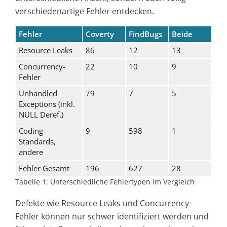
verschiedenartige Fehler entdecken.
Fehler
Coverty
FindBugs
Beide
Resource Leaks
86
12
13
Concurrency-
22
10
9
Fehler
Unhandled
79
7
5
Exceptions (inkl.
NULL Deref.)
Coding-
9
598
1
Standards,
andere
Fehler Gesamt
196
627
28
Tabelle 1: Unterschiedliche Fehlertypen im Vergleich
Defekte wie Resource Leaks und Concurrency-
Fehler können nur schwer identifiziert werden und