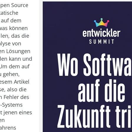
Open Source
tatische
s auf dem
 was können
llen, das die
alyse von
en Lösungen
llen kann und
 Um dem auf
u gehen,
esem Artikel
e, also die
en Fehler des
-Systems
t jenen eines
en
fahrens