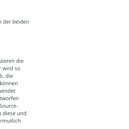
n der beiden
zieren die
r wird so
b, die
s können
ewendet
ntworfen
Source-
n diese und
ermutlich