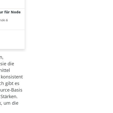
n,
sie die
ittel
 konsistent
ch gibt es
ource-Basis
 Stärken.
k, um die