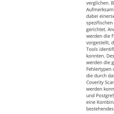
verglichen. 
Aufmerksamk
dabei einerse
spezifischen
gerichtet. An
werden die F
vorgestellt, 
Tools identif
konnten. De
werden die 
Fehlertypen 
die durch da
Coverity Scan
werden konnt
und PostgreS
eine Kombina
bestehendes 