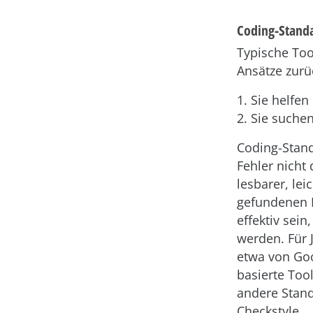
Coding-Standa
Typische Too
Ansätze zurü
1. Sie helfe
2. Sie suche
Coding-Stand
Fehler nicht 
lesbarer, lei
gefundenen F
effektiv sei
werden. Für 
etwa von Goo
basierte Too
andere Stand
Checkstyle.