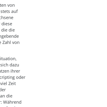
rten von
 stets auf
achsene
r diese
 die die
umgebende
e Zahl von
ituation,
 sich dazu
zen ihrer
cripting oder
viel Zeit
der
an die
ar: Während