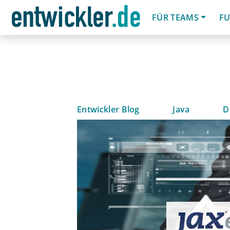
FÜR TEAMS
FU
Entwickler Blog
Java
D