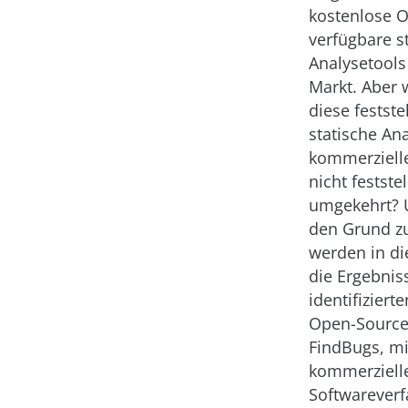
kostenlose 
verfügbare s
Analysetool
Markt. Aber
diese festste
statische An
kommerziell
nicht festste
umgekehrt?
den Grund z
werden in di
die Ergebniss
identifiziert
Open-Source
FindBugs, mi
kommerziell
Softwarever