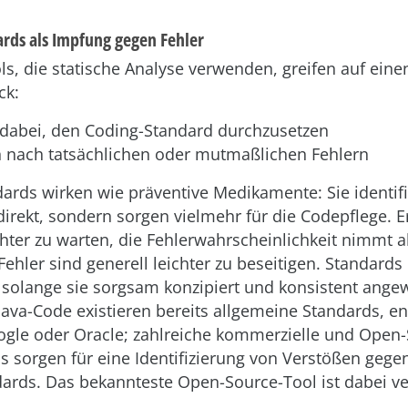
rds als Impfung gegen Fehler
ls, die statische Analyse verwenden, greifen auf eine
ck:
n dabei, den Coding-Standard durchzusetzen
n nach tatsächlichen oder mutmaßlichen Fehlern
ards wirken wie präventive Medikamente: Sie identifi
direkt, sondern sorgen vielmehr für die Codepflege. E
chter zu warten, die Fehlerwahrscheinlichkeit nimmt a
ehler sind generell leichter zu beseitigen. Standard
n, solange sie sorgsam konzipiert und konsistent ang
Java-Code existieren bereits allgemeine Standards, e
gle oder Oracle; zahlreiche kommerzielle und Open-
ls sorgen für eine Identifizierung von Verstößen gege
ards. Das bekannteste Open-Source-Tool ist dabei v