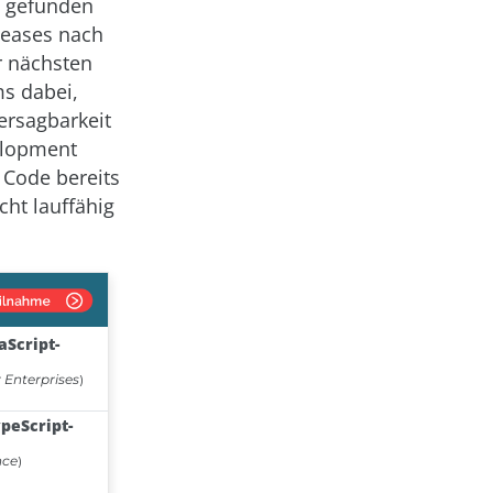
n gefunden
eleases nach
r nächsten
ms dabei,
ersagbarkeit
velopment
 Code bereits
ht lauffähig