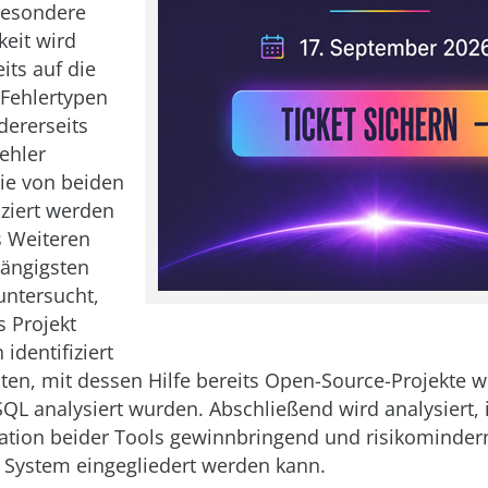
Besondere
eit wird
its auf die
 Fehlertypen
dererseits
ehler
die von beiden
iziert werden
s Weiteren
gängigsten
untersucht,
s Projekt
 identifiziert
en, mit dessen Hilfe bereits Open-Source-Projekte w
QL analysiert wurden. Abschließend wird analysiert, 
tion beider Tools gewinnbringend und risikomindern
System eingegliedert werden kann.