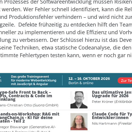
n Prozesses der Softwareentwicklung müssen Risike
 werden. Wer Fehler schnell identifiziert, kann die R
 und Produktionsfehler verhindern – und wird nicht zu
gzeile. Defekte frühzeitig zu entdecken hilft den Tea
neller zu implementieren und die Effizienz und Vorh
klung zu verbessern. Der Schlüssel hierzu ist das De
seine Techniken, etwa statische Codeanalyse, die den
timmte Fehlertypen testen kann, wenn er noch gar nic