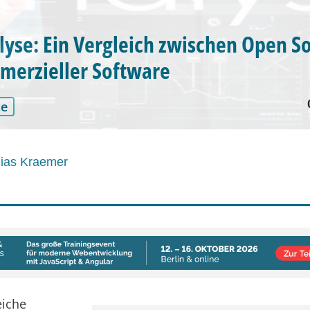
yse: Ein Vergleich zwischen Open S
merzieller Software
ce
hias Kraemer
eiche