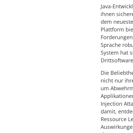
Java-Entwick
ihnen sichere
dem neueste
Plattform bie
Forderungen 
Sprache robu
System hat s
Drittsoftware
Die Beliebthe
nicht nur ih
um Abwehrme
Applikatione
Injection Att
damit, entde
Ressource Le
Auswirkungen