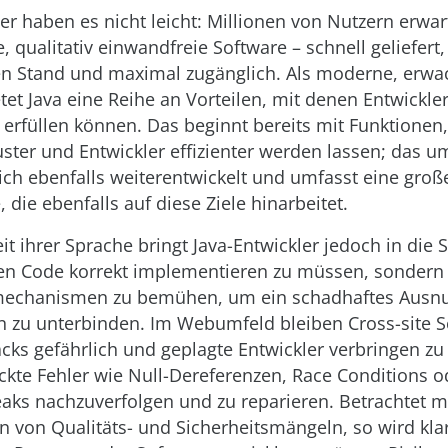
ler haben es nicht leicht: Millionen von Nutzern erwa
, qualitativ einwandfreie Software – schnell geliefert,
n Stand und maximal zugänglich. Als moderne, erw
tet Java eine Reihe an Vorteilen, mit denen Entwickle
erfüllen können. Das beginnt bereits mit Funktionen,
ster und Entwickler effizienter werden lassen; das 
ich ebenfalls weiterentwickelt und umfasst eine groß
, die ebenfalls auf diese Ziele hinarbeitet.
it ihrer Sprache bringt Java-Entwickler jedoch in die S
ren Code korrekt implementieren zu müssen, sondern
chanismen zu bemühen, um ein schadhaftes Ausnut
n zu unterbinden. Im Webumfeld bleiben Cross-site S
acks gefährlich und geplagte Entwickler verbringen zu 
ckte Fehler wie Null-Dereferenzen, Race Conditions o
aks nachzuverfolgen und zu reparieren. Betrachtet m
 von Qualitäts- und Sicherheitsmängeln, so wird kl