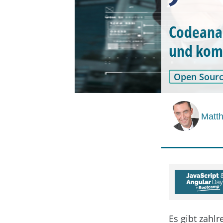
Codeanal
und kom
Open Sour
Matt
Es gibt zahlr