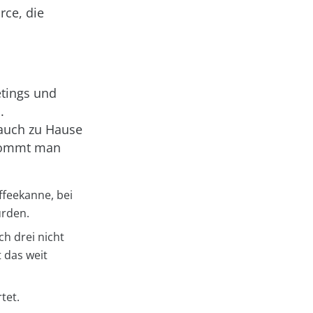
rce, die
etings und
.
 auch zu Hause
 kommt man
ffeekanne, bei
urden.
ch drei nicht
 das weit
tet.