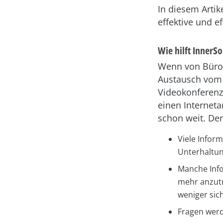
In diesem Artik
effektive und e
Wie hilft InnerS
Wenn von Büro 
Austausch vom r
Videokonferenz
einen Internet
schon weit. De
Viele Infor
Unterhaltun
Manche Info
mehr anzutr
weniger sic
Fragen werd