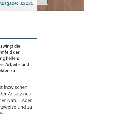
Ausgabe: 8.2020
zwingt die
Umfeld der
ng helfen:
er Arbeit – und
ekten zu
st inzwischen
 der Ansatz neu.
her Natur. Aber
eitsweise und zu
lig