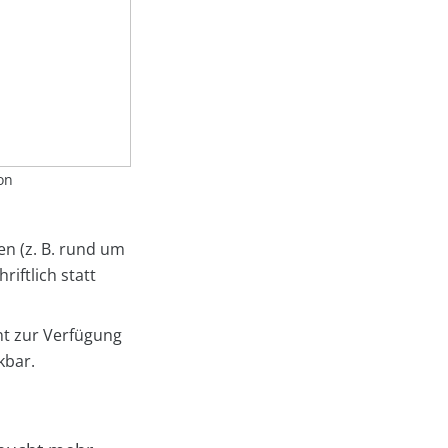
on
n (z. B. rund um
iftlich statt
nt zur Verfügung
kbar.