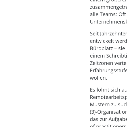
zusammengetrag
alle Teams: Oft
Unternehmensku
Seit Jahrzehnte
entwickelt wer
Büroplatz – sie
einem Schreibti
Zeitzonen verte
Erfahrungsstufe
wollen.
Es lohnt sich a
Remotearbeitsp
Mustern zu suc
(3)-Organisati
das zur Aufgab
of practitioner