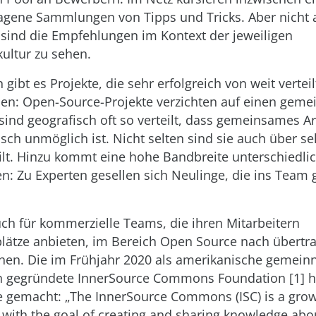
ene Sammlungen von Tipps und Tricks. Aber nicht al
 sind die Empfehlungen im Kontext der jeweiligen
ltur zu sehen.
n gibt es Projekte, die sehr erfolgreich von weit verte
den: Open-Source-Projekte verzichten auf einen gem
 sind geografisch oft so verteilt, dass gemeinsames A
sch unmöglich ist. Nicht selten sind sie auch über se
ilt. Hinzu kommt eine hohe Bandbreite unterschiedli
n: Zu Experten gesellen sich Neulinge, die ins Team
uch für kommerzielle Teams, die ihren Mitarbeitern
lätze anbieten, im Bereich Open Source nach übertr
hen. Die im Frühjahr 2020 als amerikanische gemeinn
on gegründete InnerSource Commons Foundation [1] h
e gemacht: „The InnerSource Commons (ISC) is a gr
s with the goal of creating and sharing knowledge abo