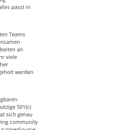
les passt in
ilten Teams
einsamen
rbeiten an
hr viele
cher
 geholt werden
agbaren
ützige 501(c)
at sich genau
owing community
ut InnerSource: