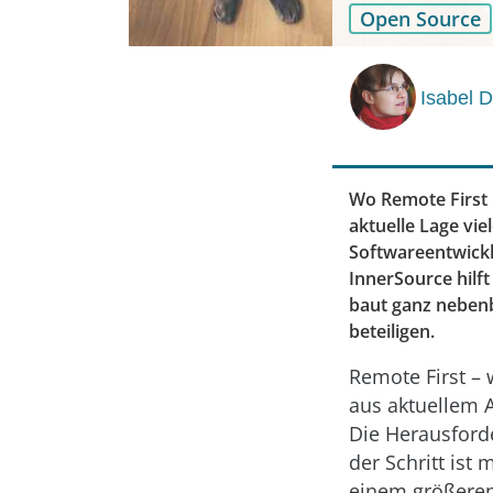
Open Source
Isabel 
Wo Remote First 
aktuelle Lage v
Softwareentwicklu
InnerSource hilft
baut ganz nebenb
beteiligen.
Remote First – 
aus aktuellem A
Die Herausford
der Schritt ist
einem größeren