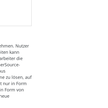
nehmen. Nutzer
iten kann
rbeiter die
nerSource-
aus
e zu lösen, auf
t nur in Form
 in Form von
 neue