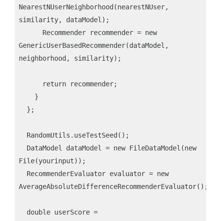
NearestNUserNeighborhood(nearestNUser, 
similarity, dataModel);

      Recommender recommender = new 
GenericUserBasedRecommender(dataModel, 
neighborhood, similarity);

      return recommender;

    }

  };

  RandomUtils.useTestSeed();

  DataModel dataModel = new FileDataModel(new 
File(yourinput));

  RecommenderEvaluator evaluator = new 
AverageAbsoluteDifferenceRecommenderEvaluator();

  double userScore = 