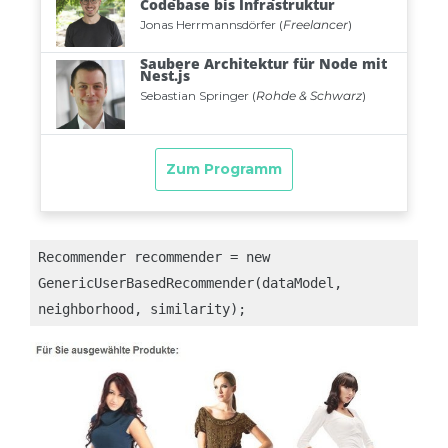
Recommender recommender = new 
GenericUserBasedRecommender(dataModel, 
neighborhood, similarity);