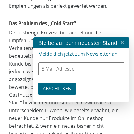
Empfehlungen als perfekt gewertet werden.
Das Problem des „Cold Start“
Der bisherige Prozess betrachtet nur die
Empfehlung von Produkten auf Basis des
×
Bleibe auf dem neuesten Stand
Verhaltens eines bekannten Nutzers. Das
Melde dich jetzt zum Newsletter an:
bedeutet: Man betrachtet, welche Produkte ein
Kunde bisher gekauft oder bewertet hat. Was ist
jedoch, wenn Empfehlungen zu einem Benutzer
angezeigt werden sollen, der noch kein Produkt
bewertet oder gekauft hat bzw. wie geht man mit
Gastnutzern um? Dieses Problem wird als „Cold
Start“ bezeichnet und ist dabei in zwei Fälle zu
unterscheiden: 1. Wenn, wie bereits erwähnt, ein
neuer Kunde nur Produkte im Onlineshop
betrachtet, 2. wenn ein neues bisher nicht
bewertetes oder gekauftes Produkt in das