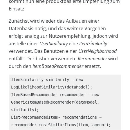
kommt nun eine produktbasierte Empfehlung zum
Einsatz.
Zunächst wird wieder das Aufbauen einer
Datenbasis nötig, und das weitere Vorgehen
erfolgt analog zur Nutzerempfehlung, jedoch wird
anstelle einer
UserSimilarity
eine
ItemSimilarity
verwendet. Das Benutzen einer
UserNeighborhood
entfällt. Der bisher verwendete
Recommender
wird
durch den
ItemBasedRecommender
ersetzt.
ItemSimilarity similarity = new 
LogLikelihoodSimilarity(dataModel);

ItemBasedRecommender recommender = new 
GenericItemBasedRecommender(dataModel, 
similarity);

List<RecommendedItem> recommendations = 