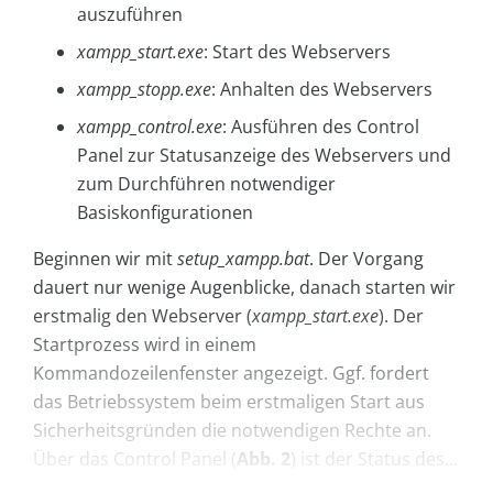
auszuführen
xampp_start.exe
: Start des Webservers
xampp_stopp.exe
: Anhalten des Webservers
xampp_control.exe
: Ausführen des Control
Panel zur Statusanzeige des Webservers und
zum Durchführen notwendiger
Basiskonfigurationen
Beginnen wir mit
setup_xampp.bat
. Der Vorgang
dauert nur wenige Augenblicke, danach starten wir
erstmalig den Webserver (
xampp_start.exe
). Der
Startprozess wird in einem
Kommandozeilenfenster angezeigt. Ggf. fordert
das Betriebssystem beim erstmaligen Start aus
Sicherheitsgründen die notwendigen Rechte an.
Über das Control Panel (
Abb. 2
) ist der Status des...