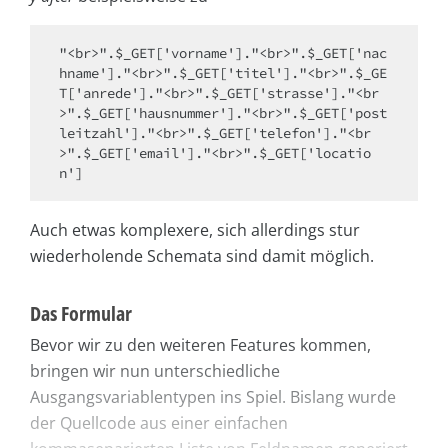
"<br>".$_GET['vorname']."<br>".$_GET['nac
hname']."<br>".$_GET['titel']."<br>".$_GE
T['anrede']."<br>".$_GET['strasse']."<br
>".$_GET['hausnummer']."<br>".$_GET['post
leitzahl']."<br>".$_GET['telefon']."<br
>".$_GET['email']."<br>".$_GET['locatio
n']
Auch etwas komplexere, sich allerdings stur
wiederholende Schemata sind damit möglich.
Das Formular
Bevor wir zu den weiteren Features kommen,
bringen wir nun unterschiedliche
Ausgangsvariablentypen ins Spiel. Bislang wurde
der Quellcode aus einer einfachen