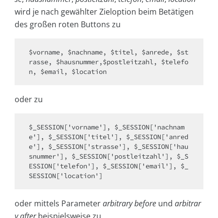
wird je nach gewählter Zieloption beim Betätigen
des großen roten Buttons zu
$vorname, $nachname, $titel, $anrede, $st
rasse, $hausnummer,$postleitzahl, $telefo
n, $email, $location
oder zu
$_SESSION['vorname'], $_SESSION['nachnam
e'], $_SESSION['titel'], $_SESSION['anred
e'], $_SESSION['strasse'], $_SESSION['hau
snummer'], $_SESSION['postleitzahl'], $_S
ESSION['telefon'], $_SESSION['email'], $_
SESSION['location']
oder mittels Parameter
arbitrary before
und
arbitrar
y after
beispielsweise zu