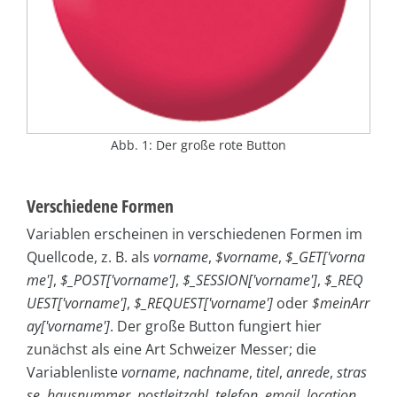
Abb. 1: Der große rote Button
Verschiedene Formen
Variablen erscheinen in verschiedenen Formen im
Quellcode, z. B. als
vorname
,
$vorname
,
$_GET['vorna
me']
,
$_POST['vorname']
,
$_SESSION['vorname']
,
$_RE­Q
UEST['vorname']
,
$_REQUEST['vorname']
oder
$mein­Arr
ay['vorname']
. Der große Button fungiert hier
zunächst als eine Art Schweizer Messer; die
Variablenliste
vorname
,
nachname
,
titel
,
anrede
,
stras
se
,
hausnummer
,
postleitzahl
,
telefon
,
email
,
location