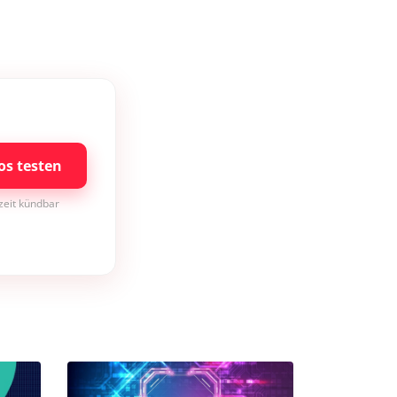
os testen
rzeit kündbar