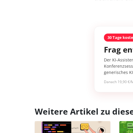
30 Tage kost
Frag en
Der KI-Assiste
Konferenzsessi
generisches K
Danach 19,90 €/M
Weitere Artikel zu di