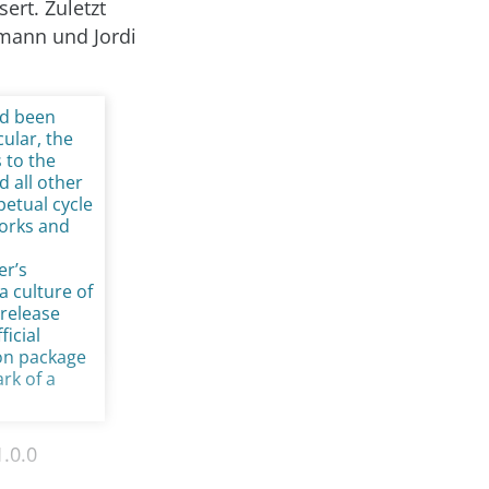
ert. Zuletzt
rmann und Jordi
ad been
cular, the
 to the
 all other
petual cycle
works and
er’s
 culture of
 release
icial
ion package
rk of a
1.0.0