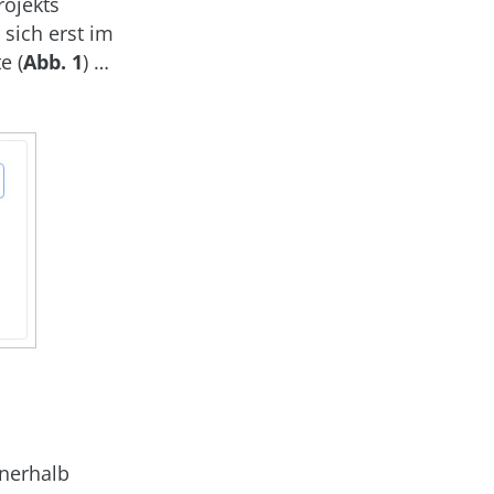
rojekts
 sich erst im
e (
Abb. 1
) …
nerhalb