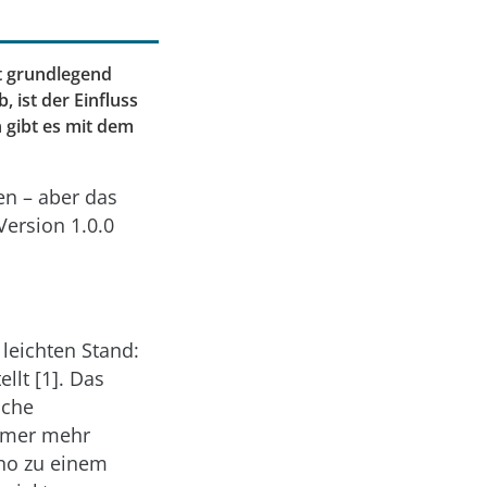
t grundlegend
 ist der Einfluss
 gibt es mit dem
en – aber das
Version 1.0.0
leichten Stand:
llt [1]. Das
iche
immer mehr
ano zu einem