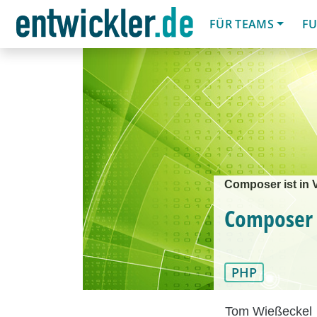
FÜR TEAMS
FU
Composer ist in 
Composer 
PHP
Tom Wießeckel