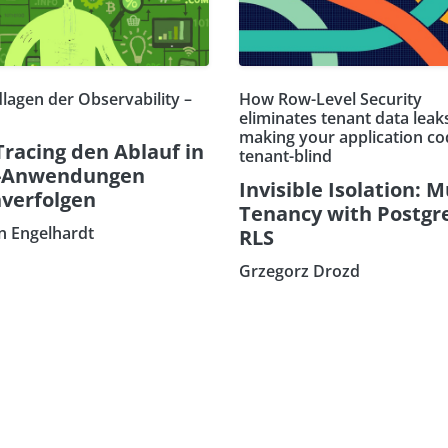
lagen der Observability –
How Row-Level Security
eliminates tenant data leak
making your application co
Tracing den Ablauf in
tenant-blind
-Anwendungen
Invisible Isolation: M
verfolgen
Tenancy with Postgr
an Engelhardt
RLS
Grzegorz Drozd