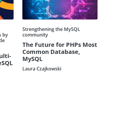
Strengthening the MySQL
s by
community
de
The Future for PHPs Most
Common Database,
ulti-
MySQL
eSQL
Laura Czajkowski