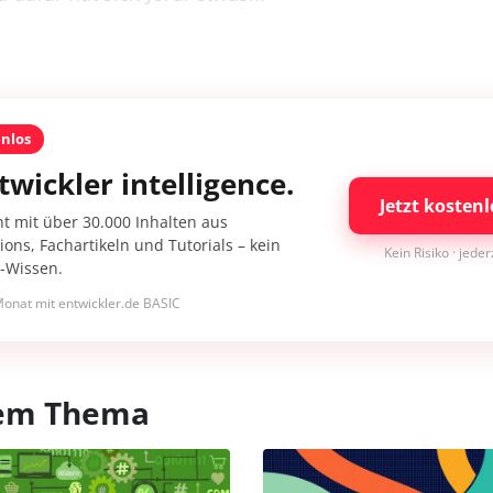
enlos
twickler intelligence.
Jetzt kostenl
nt mit über 30.000 Inhalten aus
ons, Fachartikeln und Tutorials – kein
Kein Risiko · jede
I-Wissen.
onat mit entwickler.de BASIC
esem Thema