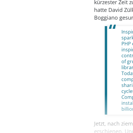
kürzester Zeit 
hatte David Zül
Boggiano gesu
Inspi
spark
PHP 
inspi
contr
of gr
libra
Toda
comp
shari
cycle
Compo
insta
billi
Jetzt, nach zie
erschienen. Und