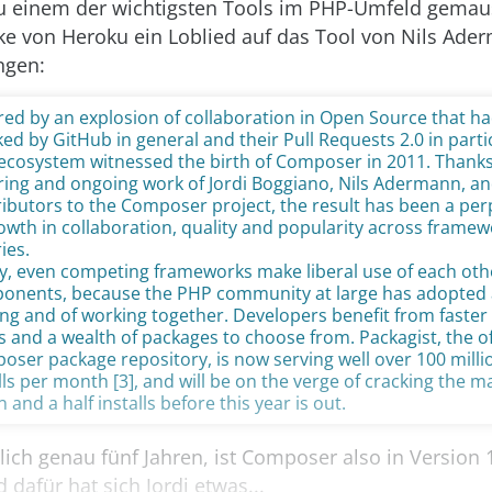
zu einem der wichtigsten Tools im PHP-Umfeld gemaus
ke von Heroku ein Loblied auf das Tool von Nils Ade
ngen:
red by an explosion of collaboration in Open Source that h
ed by GitHub in gen­er­al and their Pull Requests 2.0 in parti
ecosystem witnessed the birth of Composer in 2011. Thanks
ring and ongoing work of Jordi Boggiano, Nils Adermann, and
ibutors to the Composer project, the result has been a per
owth in collaboration, quality and popularity across frame
ries.
y, even competing frameworks make liberal use of each oth
onents, because the PHP community at large has adopted a
ng and of working together. Developers benefit from faster
s and a wealth of packages to choose from. Packagist, the off
ser package repository, is now serving well over 100 mill
lls per month [3], and will be on the verge of cracking the ma
on and a half installs before this year is out.
mlich genau fünf Jahren, ist Composer also in Version 
 dafür hat sich Jordi etwas...