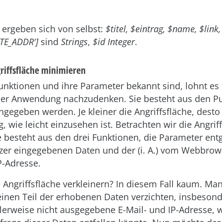
 ergeben sich von selbst:
$titel, $eintrag, $name, $link
TE_ADDR']
sind
Strings
,
$id
Integer
.
griffsfläche minimieren
nktionen und ihre Parameter bekannt sind, lohnt es s
 der Anwendung nachzudenken. Sie besteht aus den P
gegeben werden. Je kleiner die Angriffsfläche, desto l
g, wie leicht einzusehen ist. Betrachten wir die Angrif
e besteht aus den drei Funktionen, die Parameter e
er eingegebenen Daten und der (i. A.) vom Webbrow
P-Adresse.
e Angriffsfläche verkleinern? In diesem Fall kaum. Ma
einen Teil der erhobenen Daten verzichten, insbesond
erweise nicht ausgegebene E-Mail- und IP-Adresse, 