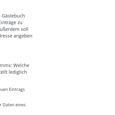
n Gästebuch
inträge zu
Außerdem soll
Adresse angeben
ramms: Welche
llt lediglich
euen Eintrags
r Daten eines