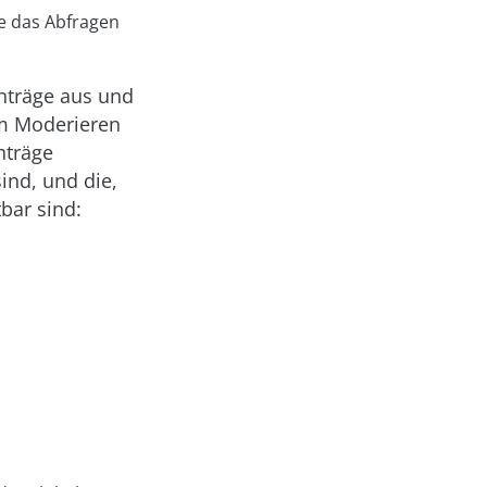
e das Abfragen
inträge aus und
um Moderieren
nträge
ind, und die,
tbar sind: