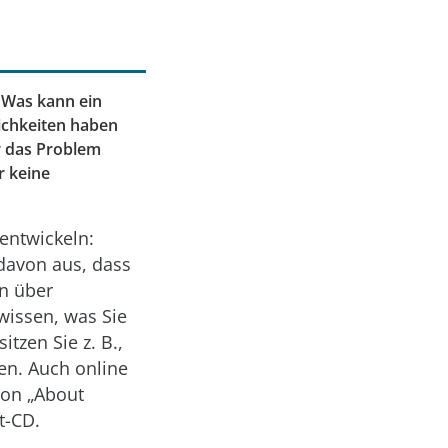
 Was kann ein
ichkeiten haben
ir das Problem
r keine
entwickeln:
davon aus, dass
en über
wissen, was Sie
tzen Sie z. B.,
en. Auch online
von „About
t-CD.