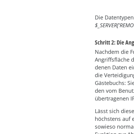
Die Datentypen
$_SERVER['REMO
Schritt 2: Die An
Nachdem die Fu
Angriffsfläche
denen Daten ein
die Verteidigun
Gästebuchs: Si
den vom Benutz
übertragenen I
Lässt sich dies
höchstens auf 
sowieso normal