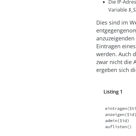
Die IP-Adre
Variable
$_S
Dies sind im W
entgegengenomm
anzuzeigenden 
Eintragen eine
werden. Auch di
zwar nicht die 
ergeben sich di
Listing 1
eintragen($t
anzeigen($id)
admin($id)

auflisten()