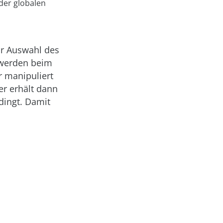
der globalen
r Auswahl des
 werden beim
r manipuliert
er erhält dann
edingt. Damit