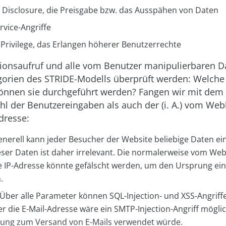
 Disclosure, die Preisgabe bzw. das Ausspähen von Daten
ervice-Angriffe
f Privilege, das Erlangen höherer Benutzerrechte
tionsaufruf und alle vom Benutzer manipulierbaren 
gorien des STRIDE-Modells überprüft werden: Welche 
önnen sie durchgeführt werden? Fangen wir mit dem 
hl der Benutzereingaben als auch der (i. A.) vom We
Adresse:
enerell kann jeder Besucher der Website beliebige Daten ein
eser Daten ist daher irrelevant. Die normalerweise vom W
e IP-Adresse könnte gefälscht werden, um den Ursprung ein
.
Über alle Parameter können SQL-Injection- und XSS-Angriff
r die E-Mail-Adresse wäre ein SMTP-Injection-Angriff mögli
ung zum Versand von E-Mails verwendet würde.