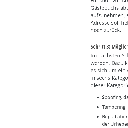
Funktion zur Ab
Gästebuchs abe
aufzunehmen, so
Adresse soll he
noch zurück.
Schritt 3: Möglic
Im nächsten Sc
werden. Dazu k
es sich um ein
in sechs Kateg
dieser Kategori
S
poofing, d
T
ampering, 
R
epudiation
der Urheber