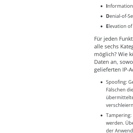
I
nformation
D
enial-of-S
E
levation o
Für jeden Funk
alle sechs Kate
möglich? Wie k
Daten an, sowo
gelieferten IP-
Spoofing: G
Fälschen di
übermittelt
verschleiern
Tampering: 
werden. Übe
der Anwend