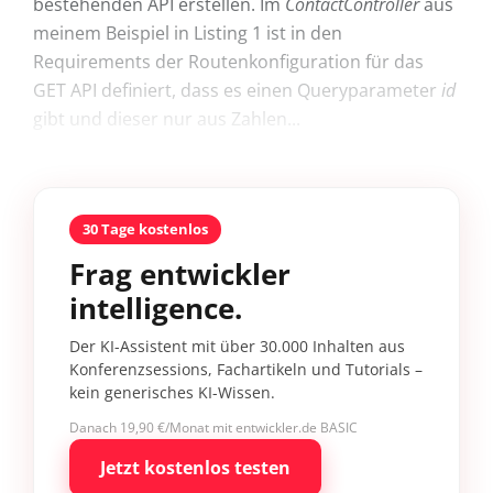
bestehenden API erstellen. Im
ContactController
aus
meinem Beispiel in Listing 1 ist in den
Requirements der Routenkonfiguration für das
GET API definiert, dass es einen Queryparameter
id
gibt und dieser nur aus Zahlen...
30 Tage kostenlos
Frag entwickler
intelligence.
Der KI-Assistent mit über 30.000 Inhalten aus
Konferenzsessions, Fachartikeln und Tutorials –
kein generisches KI-Wissen.
Danach 19,90 €/Monat mit entwickler.de BASIC
Jetzt kostenlos testen