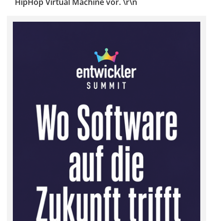
HipHop Virtual Machine vor. \r\n