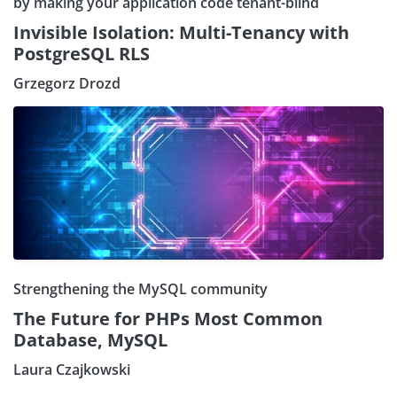
by making your application code tenant-blind
Invisible Isolation: Multi-Tenancy with
PostgreSQL RLS
Grzegorz Drozd
Strengthening the MySQL community
The Future for PHPs Most Common
Database, MySQL
Laura Czajkowski