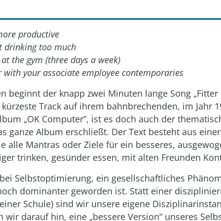
 more productive
t drinking too much
 at the gym (three days a week)
er with your associate employee contemporaries
en beginnt der knapp zwei Minuten lange Song „Fitter
 kürzeste Track auf ihrem bahnbrechenden, im Jahr 
lbum „OK Computer“, ist es doch auch der thematisch
s ganze Album erschließt. Der Text besteht aus eine
die alle Mantras oder Ziele für ein besseres, ausgewo
iger trinken, gesünder essen, mit alten Freunden Kont
abei Selbstoptimierung, ein gesellschaftliches Phänom
och dominanter geworden ist. Statt einer disziplinie
e einer Schule) sind wir unsere eigene Disziplinarinst
n wir darauf hin, eine „bessere Version“ unseres Selb