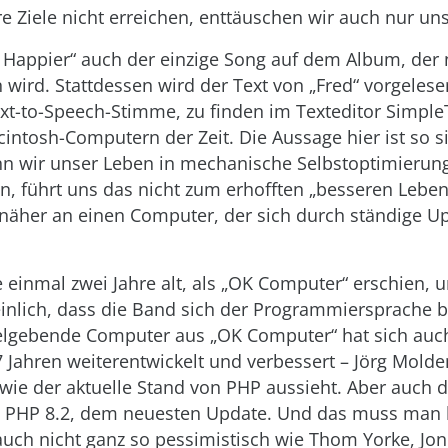
 Ziele nicht erreichen, enttäuschen wir auch nur uns
er Happier“ auch der einzige Song auf dem Album, der
wird. Stattdessen wird der Text von „Fred“ vorgelese
xt-to-Speech-Stimme, zu finden im Texteditor Simple
intosh-Computern der Zeit. Die Aussage hier ist so s
Wenn wir unser Leben in mechanische Selbstoptimieru
, führt uns das nicht zum erhofften „besseren Leben
 näher an einen Computer, der sich durch ständige U
einmal zwei Jahre alt, als „OK Computer“ erschien, u
inlich, dass die Band sich der Programmiersprache 
telgebende Computer aus „OK Computer“ hat sich auc
Jahren weiterentwickelt und verbessert – Jörg Molde
 wie der aktuelle Stand von PHP aussieht. Aber auch 
it PHP 8.2, dem neuesten Update. Und das muss man b
auch nicht ganz so pessimistisch wie Thom Yorke, J