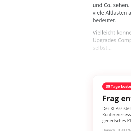
und Co. sehen. 
viele Altlasten
bedeutet.
Vielleicht kön
Upgrades Compu
selbst...
30 Tage kost
Frag en
Der KI-Assiste
Konferenzsessi
generisches K
Danach 19,90 €/M