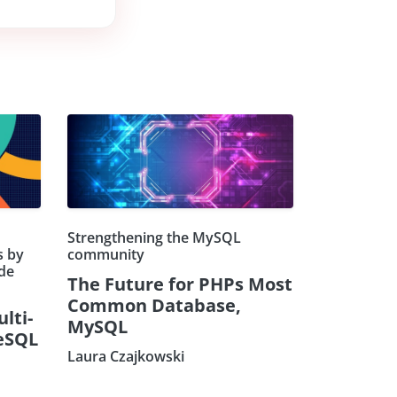
Strengthening the MySQL
s by
community
de
The Future for PHPs Most
Common Database,
ulti-
MySQL
eSQL
Laura Czajkowski