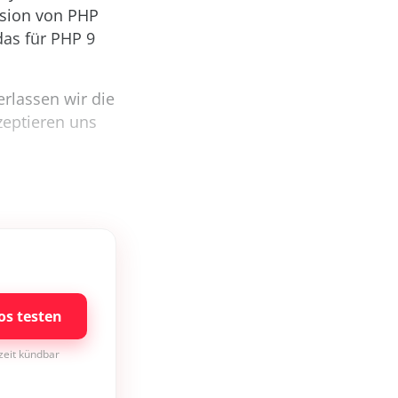
ersion von PHP
das für PHP 9
rlassen wir die
eptieren uns
os testen
rzeit kündbar