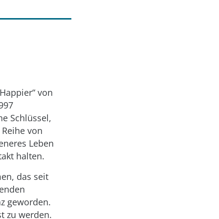
 Happier“ von
1997
e Schlüssel,
r Reihe von
generes Leben
akt halten.
en, das seit
renden
anz geworden.
st zu werden.