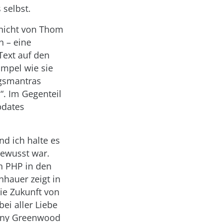
 selbst.
 nicht von Thom
n – eine
Text auf den
impel wie sie
ngsmantras
“. Im Gegenteil
pdates
nd ich halte es
bewusst war.
h PHP in den
nhauer zeigt in
die Zukunft von
ei aller Liebe
onny Greenwood