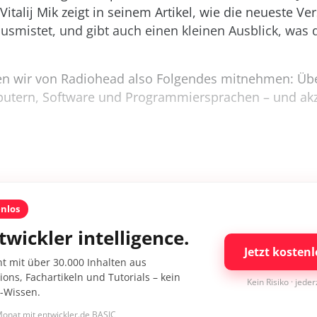
Vitalij Mik zeigt in seinem Artikel, wie die neueste V
 ausmistet, und gibt auch einen kleinen Ausblick, was 
nen wir von Radiohead also Folgendes mitnehmen: Übe
tern, Software und Programmiersprachen – und akz
enlos
twickler intelligence.
Jetzt kostenl
nt mit über 30.000 Inhalten aus
ons, Fachartikeln und Tutorials – kein
Kein Risiko · jede
I-Wissen.
onat mit entwickler.de BASIC