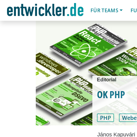
FÜR TEAMS
FU
Editorial
OK PHP
PHP
Webe
János Kapuvári