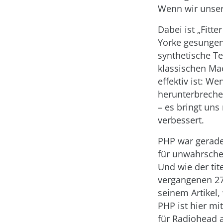
Wenn wir unsere
Dabei ist „Fitt
Yorke gesungen 
synthetische Te
klassischen Mac
effektiv ist: 
herunterbrechen
– es bringt uns
verbessert.
PHP war gerade 
für unwahrsche
Und wie der ti
vergangenen 27 
seinem Artikel,
PHP ist hier m
für Radiohead 