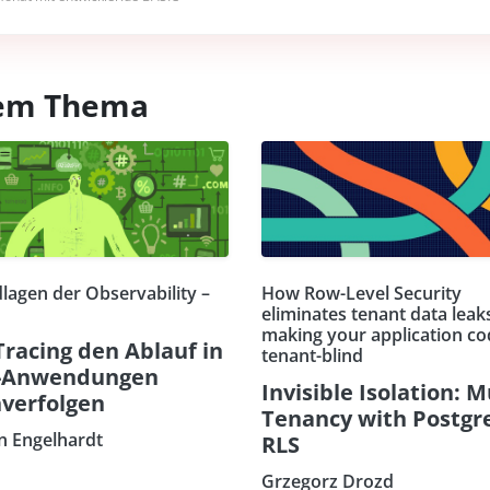
esem Thema
lagen der Observability –
How Row-Level Security
eliminates tenant data leak
making your application co
Tracing den Ablauf in
tenant-blind
-Anwendungen
Invisible Isolation: M
verfolgen
Tenancy with Postgr
an Engelhardt
RLS
Grzegorz Drozd