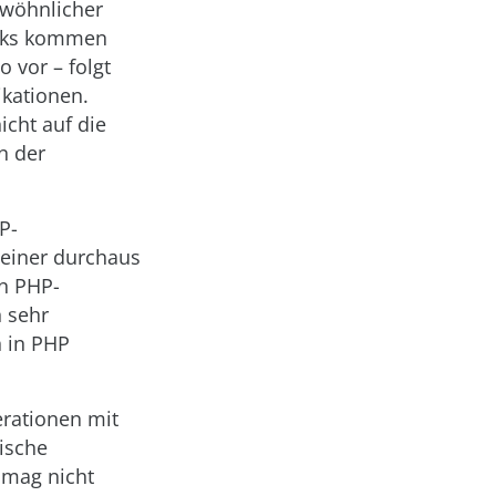
ewöhnlicher
acks kommen
 vor – folgt
kationen.
cht auf die
n der
P-
einer durchaus
en PHP-
 sehr
n in PHP
erationen mit
ische
P mag nicht