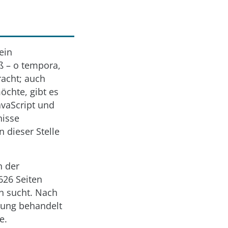
ein
ß – o tempora,
racht; auch
chte, gibt es
avaScript und
nisse
 dieser Stelle
n der
626 Seiten
n sucht. Nach
rung behandelt
e.