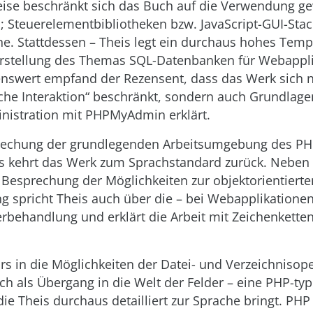
eise beschränkt sich das Buch auf die Verwendung g
 Steuerelementbibliotheken bzw. JavaScript-GUI-St
he. Stattdessen – Theis legt ein durchaus hohes Tempo
rstellung des Themas SQL-Datenbanken für Webappli
nswert empfand der Rezensent, dass das Werk sich ni
he Interaktion“ beschränkt, sondern auch Grundlage
istration mit PHPMyAdmin erklärt.
rechung der grundlegenden Arbeitsumgebung des PH
 kehrt das Werk zum Sprachstandard zurück. Neben 
Besprechung der Möglichkeiten zur objektorientiert
 spricht Theis auch über die – bei Webapplikationen
erbehandlung und erklärt die Arbeit mit Zeichenkette
urs in die Möglichkeiten der Datei- und Verzeichnisop
h als Übergang in die Welt der Felder – eine PHP-typ
die Theis durchaus detailliert zur Sprache bringt. PH