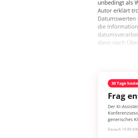
unbedingt als 
Autor erklärt t
Datumswerten ei
die Information
datumsverarbei
dann noch Über
30 Tage kost
Frag en
Der KI-Assiste
Konferenzsessi
generisches K
Danach 19,90 €/M