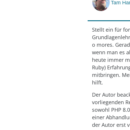
Tam Ha
Stellt ein für 
Grundlagenlehrb
o mores. Gerade
wenn man es al
heute immer me
Ruby) Erfahrun
mitbringen. Mei
hilft.
Der Autor beack
vorliegenden Re
sowohl PHP 8.0
einer Abhandlu
der Autor erst 