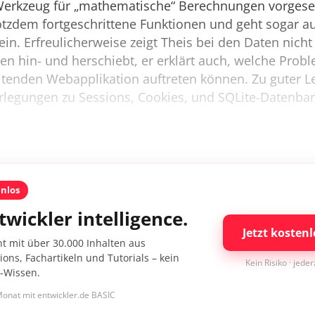
Werkzeug für „mathematische“ Berechnungen vorgese
rotzdem fortgeschrittene Funktionen und geht sogar au
n. Erfreulicherweise zeigt Theis bei den Daten nicht
en hin- und herschiebt, er erklärt auch, welche Probl
tenden Webapplikation auftreten können. Zu guter Let
legungen zu Sessions, Cookies, und SQLite-Datenban
enlos
twickler intelligence.
Jetzt kostenl
nt mit über 30.000 Inhalten aus
ons, Fachartikeln und Tutorials – kein
Kein Risiko · jede
I-Wissen.
onat mit entwickler.de BASIC