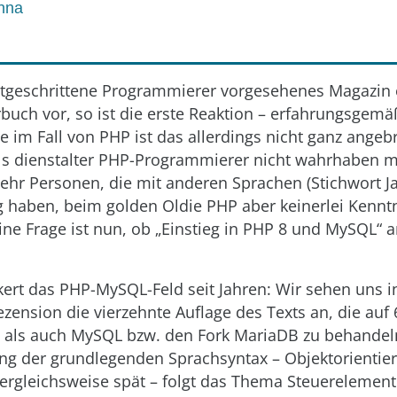
nna
fortgeschrittene Programmierer vorgesehenes Magazin 
uch vor, so ist die erste Reaktion – erfahrungsgemä
 im Fall von PHP ist das allerdings nicht ganz angeb
s dienstalter PHP-Programmierer nicht wahrhaben mö
hr Personen, die mit anderen Sprachen (Stichwort J
g haben, beim golden Oldie PHP aber keinerlei Kennt
ne Frage ist nun, ob „Einstieg in PHP 8 und MySQL“ an
ert das PHP-MySQL-Feld seit Jahren: Wir sehen uns i
zension die vierzehnte Auflage des Texts an, die auf 
 als auch MySQL bzw. den Fork MariaDB zu behandel
ng der grundlegenden Sprachsyntax – Objektorientie
vergleichsweise spät – folgt das Thema Steuerelement