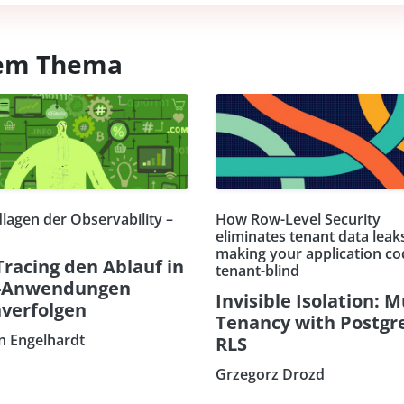
esem Thema
lagen der Observability –
How Row-Level Security
eliminates tenant data leak
making your application co
Tracing den Ablauf in
tenant-blind
-Anwendungen
Invisible Isolation: M
verfolgen
Tenancy with Postgr
an Engelhardt
RLS
Grzegorz Drozd