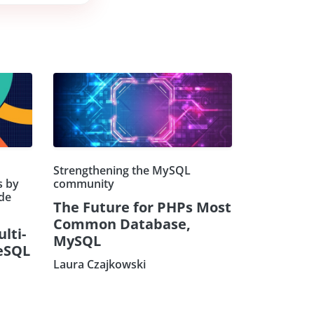
Strengthening the MySQL
s by
community
de
The Future for PHPs Most
Common Database,
ulti-
MySQL
eSQL
Laura Czajkowski