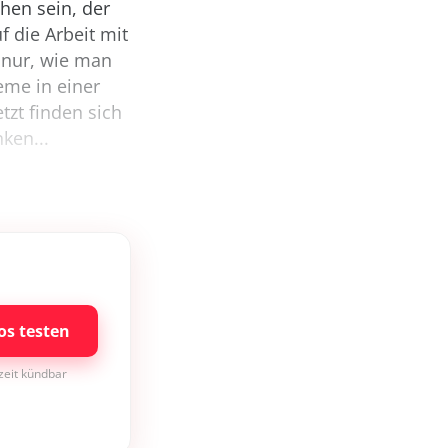
hen sein, der
f die Arbeit mit
 nur, wie man
eme in einer
zt finden sich
ken...
os testen
rzeit kündbar