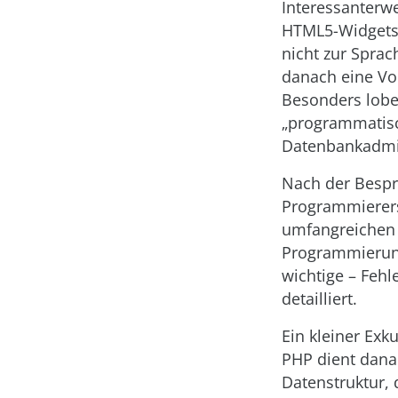
Interessanterw
HTML5-Widgets;
nicht zur Sprac
danach eine Vo
Besonders lobe
„programmatisc
Datenbankadmin
Nach der Besp
Programmierers
umfangreichen 
Programmierung
wichtige – Fehl
detailliert.
Ein kleiner Exk
PHP dient danac
Datenstruktur, 