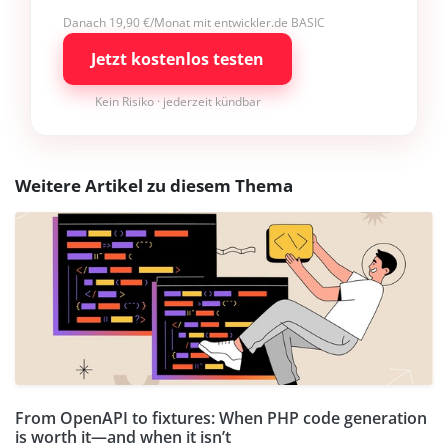
Danach 19,90 €/Monat mit entwickler.de BASIC
Jetzt kostenlos testen
Kein Risiko · jederzeit kündbar
Weitere Artikel zu diesem Thema
From OpenAPI to fixtures: When PHP code generation
is worth it—and when it isn’t