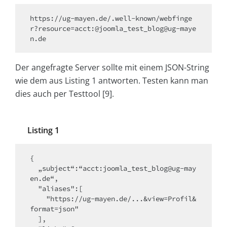
https://ug-mayen.de/.well-known/webfinge
r?resource=acct:@joomla_test_blog@ug-maye
n.de
Der angefragte Server sollte mit einem JSON-String
wie dem aus Listing 1 antworten. Testen kann man
dies auch per Testtool [9].
Listing 1
{

  „subject“:“acct:joomla_test_blog@ug-may
en.de“,

  "aliases":[

    "https://ug-mayen.de/...&view=Profil&
format=json"

  ],
