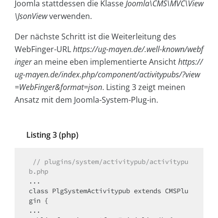
Joomla stattdessen die Klasse
Joomla\CMS\MVC\View
\JsonView
verwenden.
Der nächste Schritt ist die Weiterleitung des
WebFinger-URL
https://ug-mayen.de/.well-known/webf
inger
an meine eben implementierte Ansicht
https://
ug-mayen.de/index.php/component/activitypubs/?view
=WebFinger&format=json
. Listing 3 zeigt meinen
Ansatz mit dem Joomla-System-Plug-in.
Listing 3 (php)
 // plugins/system/activitypub/activitypu
b.php
...

class PlgSystemActivitypub extends CMSPlu
gin {

...
