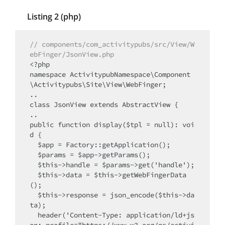
Listing 2 (php)
// components/com_activitypubs/src/View/W
ebFinger/JsonView.php
<?php

namespace ActivitypubNamespace\Component
\Activitypubs\Site\View\WebFinger;

..

class JsonView extends AbstractView {

..

public function display($tpl = null): voi
d {

  $app = Factory::getApplication();

  $params = $app->getParams();

  $this->handle = $params->get('handle');

  $this->data = $this->getWebFingerData
();

  $this->response = json_encode($this->da
ta);

  header('Content-Type: application/ld+js