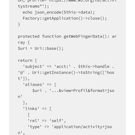
on; profile="https://www.w3.org/ns/activi
tystreams"');

  echo json_encode($this->data);

  Factory::getApplication()->close();

}

protected function getWebFingerData(): ar
ray {

$uri = Uri::base();

return [

  'subject' => 'acct:' . $this->handle . 
'@' . Uri::getInstance()->toString(['hos
t']),

  'aliases' => [

      $uri . '...&view=Profil&format=jso
n'

  ],

  'links' => [

    [

    'rel' => 'self',

    'type' => 'application/activity+jso
n',
