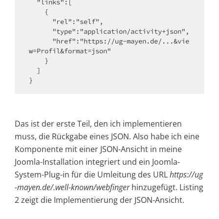
  "links":[

    {

      "rel":"self",

      "type":"application/activity+json",

      "href":"https://ug-mayen.de/...&vie
w=Profil&format=json"

    }

  ]

}
Das ist der erste Teil, den ich implementieren
muss, die Rückgabe eines JSON. Also habe ich eine
Komponente mit einer JSON-Ansicht in meine
Joomla-Installation integriert und ein Joomla-
System-Plug-in für die Umleitung des URL
https://ug
-mayen.de/.well-known/webfinger
hinzugefügt. Listing
2 zeigt die Implementierung der JSON-Ansicht.