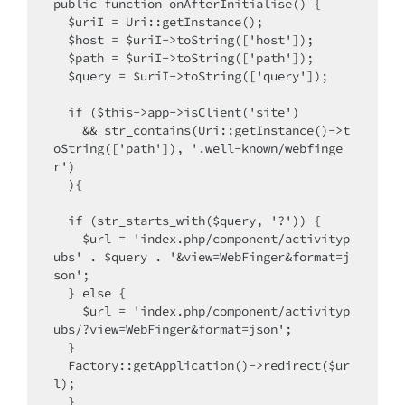
public function onAfterInitialise() {

  $uriI = Uri::getInstance();

  $host = $uriI->toString(['host']);

  $path = $uriI->toString(['path']);

  $query = $uriI->toString(['query']);

  if ($this->app->isClient('site') 

    && str_contains(Uri::getInstance()->t
oString(['path']), '.well-known/webfinge
r')

  ){

  if (str_starts_with($query, '?')) {

    $url = 'index.php/component/activityp
ubs' . $query . '&view=WebFinger&format=j
son';

  } else {

    $url = 'index.php/component/activityp
ubs/?view=WebFinger&format=json';

  }

  Factory::getApplication()->redirect($ur
l);

  }
