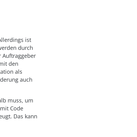
llerdings ist
 werden durch
r Auftraggeber
 mit den
ation als
orderung auch
halb muss, um
 mit Code
zeugt. Das kann