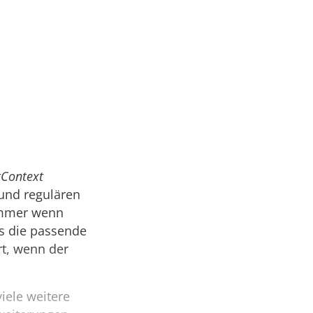
Context
 und regulären
 Immer wenn
es die passende
rt, wenn der
iele weitere