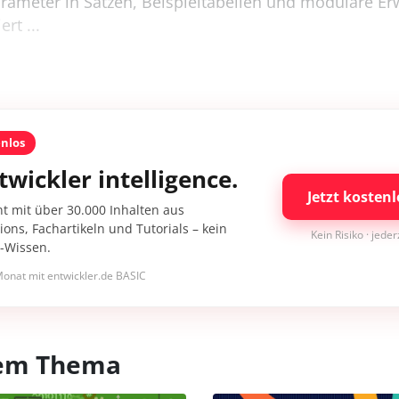
arameter in Sätzen, Beispieltabellen und modulare Er
rt ...
enlos
twickler intelligence.
Jetzt kostenl
nt mit über 30.000 Inhalten aus
ons, Fachartikeln und Tutorials – kein
Kein Risiko · jede
I-Wissen.
onat mit entwickler.de BASIC
esem Thema