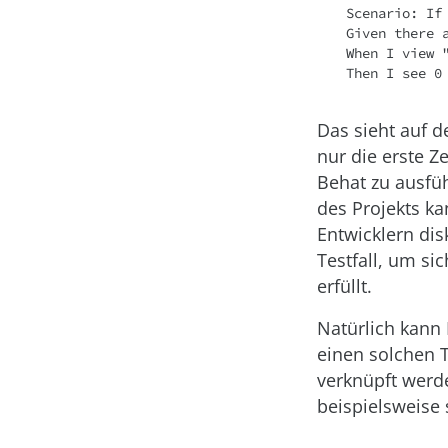
Scenario: If
Given there a
When I view "
Then I see 0
Das sieht auf d
nur die erste Z
Behat zu ausfü
des Projekts ka
Entwicklern dis
Testfall, um s
erfüllt.
Natürlich kann
einen solchen T
verknüpft werde
beispielsweise