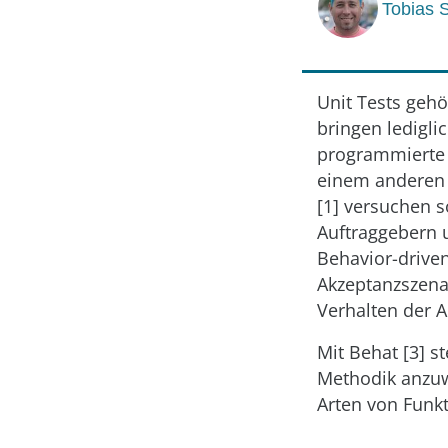
Tobias S
Unit Tests gehö
bringen ledigli
programmierte a
einem anderen 
[1] versuchen 
Auftraggebern 
Behavior-drive
Akzeptanzszena
Verhalten der A
Mit Behat [3] s
Methodik anzuw
Arten von Funkt