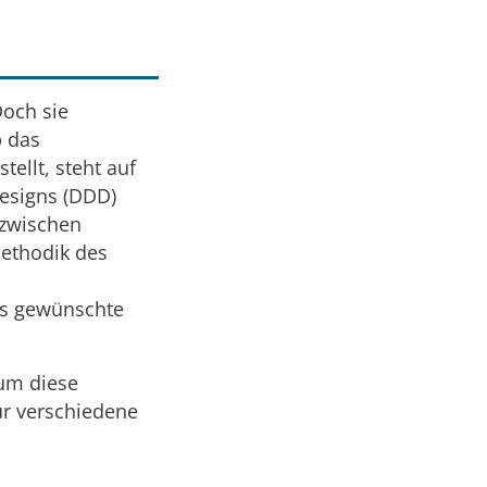
Doch sie
b das
ellt, steht auf
esigns (DDD)
 zwischen
Methodik des
as gewünschte
 um diese
ür verschiedene