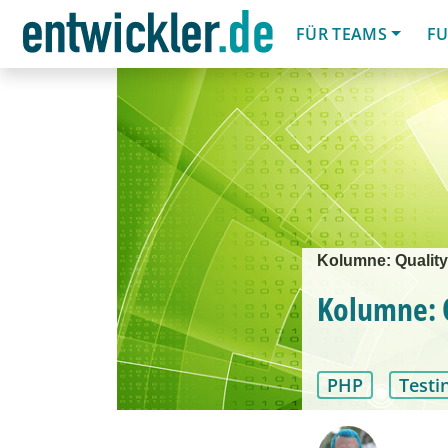
FÜR TEAMS
FU
Kolumne: Qualit
Kolumne: 
PHP
Testi