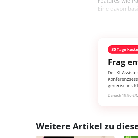
Features wie P
Eine davon basie
30 Tage kost
Frag en
Der KI-Assiste
Konferenzsessi
generisches K
Danach 19,90 €/M
Weitere Artikel zu di