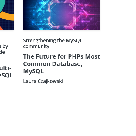
Strengthening the MySQL
s by
community
de
The Future for PHPs Most
Common Database,
ulti-
MySQL
eSQL
Laura Czajkowski