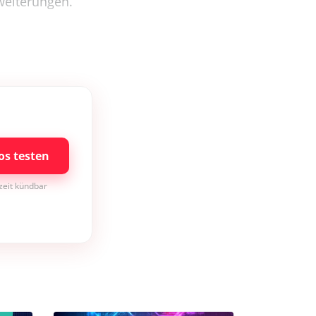
weiterungen.
os testen
rzeit kündbar