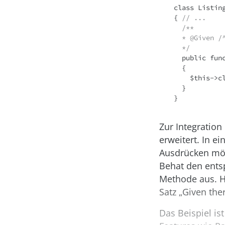
class Listing
{ 
// ...
  /** 
  * @Given 
  */ 
  public function thereAreNoCfps() 

  { 

    $this->cleanupDatabase(); 

  } 

}
Zur Integration
erweitert. In e
Ausdrücken mög
Behat den entsp
Methode aus. Hi
Satz „Given the
Das Beispiel is