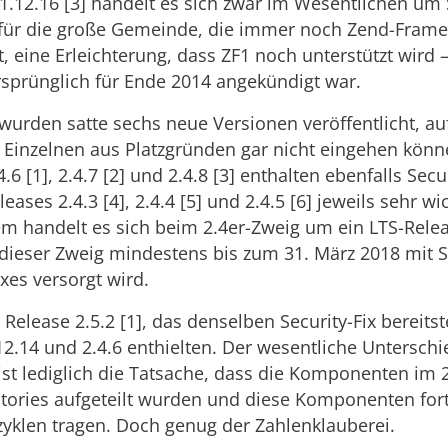
 1.12.16 [3] handelt es sich zwar im Wesentlichen um 
 für die große Gemeinde, die immer noch Zend-Frame
t, eine Erleichterung, dass ZF1 noch unterstützt wird
sprünglich für Ende 2014 angekündigt war.
wurden satte sechs neue Versionen veröffentlicht, auf
m Einzelnen aus Platzgründen gar nicht eingehen könne
.6 [1], 2.4.7 [2] und 2.4.8 [3] enthalten ebenfalls Secur
ases 2.4.3 [4], 2.4.4 [5] und 2.4.5 [6] jeweils sehr wi
em handelt es sich beim 2.4er-Zweig um ein LTS-Rele
dieser Zweig mindestens bis zum 31. März 2018 mit S
ixes versorgt wird.
 Release 2.5.2 [1], das denselben Security-Fix bereitst
12.14 und 2.4.6 enthielten. Der wesentliche Untersch
 ist lediglich die Tatsache, dass die Komponenten im 
itories aufgeteilt wurden und diese Komponenten fort
zyklen tragen. Doch genug der Zahlenklauberei.