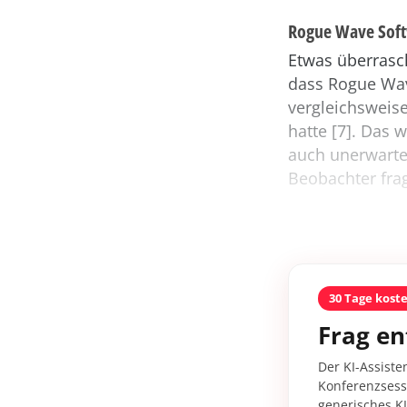
Rogue Wave Sof
Etwas überrasc
dass Rogue Wav
vergleichsweis
hatte [7]. Das 
auch unerwartet
Beobachter frag
30 Tage kost
Frag en
Der KI-Assiste
Konferenzsessi
generisches K