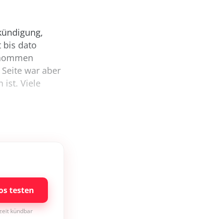
kündigung,
 bis dato
ernommen
 Seite war aber
ist. Viele
os testen
rzeit kündbar