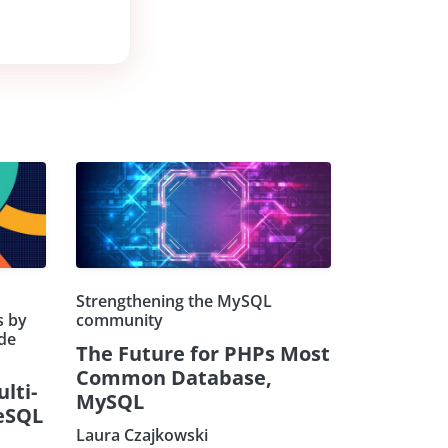
Strengthening the MySQL
s by
community
de
The Future for PHPs Most
Common Database,
ulti-
MySQL
eSQL
Laura Czajkowski