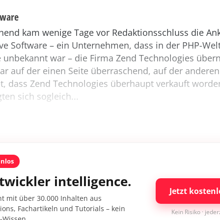
tware
hend kam wenige Tage vor Redaktionsschluss die An
e Software – ein Unternehmen, dass in der PHP-Welt
e unbekannt war – die Firma Zend Technologies üb
war auf der einen Seite überraschend, auf der anderen
, dass Zend Technologies überhaupt verkauft worden 
ten sich sogleich...
enlos
twickler intelligence.
Jetzt kostenl
nt mit über 30.000 Inhalten aus
ons, Fachartikeln und Tutorials – kein
Kein Risiko · jede
I-Wissen.