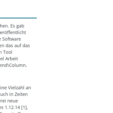
hen. Es gab
röffentlicht
 Software
en das auf das
n Tool
el Arbeit
Zend\Column.
ine Vielzahl an
uch in Zeiten
drei neue
s 1.12.14 [1],