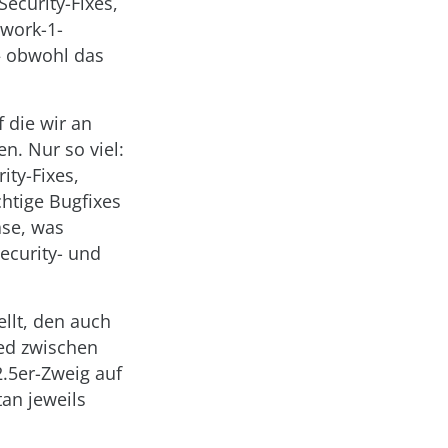
Security-Fixes,
work-1-
 – obwohl das
 die wir an
n. Nur so viel:
ity-Fixes,
chtige Bugfixes
ase, was
ecurity- und
ellt, den auch
ied zwischen
2.5er-Zweig auf
an jeweils