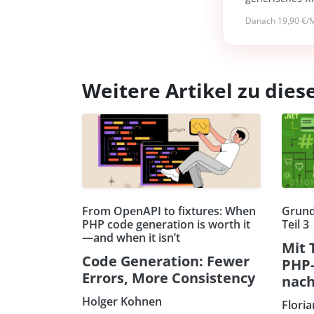
Danach 19,90 €/M
Weitere Artikel zu di
From OpenAPI to fixtures: When
Grund
PHP code generation is worth it
Teil 3
—and when it isn’t
Mit 
Code Generation: Fewer
PHP
Errors, More Consistency
nach
Holger Kohnen
Flori