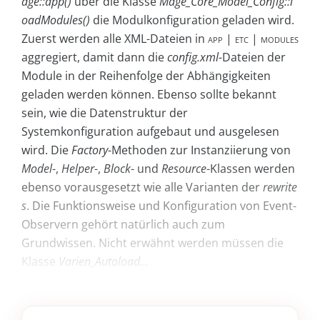
age::app()
über die Klasse
Mage_Core_Model_Config::l
oadModules()
die Modulkonfiguration geladen wird.
Zuerst werden alle XML-Dateien in
app | etc | modules
aggregiert, damit dann die
config.xml-
Dateien der
Module in der Reihenfolge der Abhängigkeiten
geladen werden können. Ebenso sollte bekannt
sein, wie die Datenstruktur der
Systemkonfiguration aufgebaut und ausgelesen
wird. Die
Factory
-Methoden zur Instanziierung von
Model
-,
Helper
-,
Block
- und
Resource
-Klassen werden
ebenso vorausgesetzt wie alle Varianten der
rewrite
s
. Die Funktionsweise und Konfiguration von Event-
Observern gehört natürlich auch zum
Grundwissen. Nicht erwähnt werden müssen die
Klasse
Varien_Autoload...