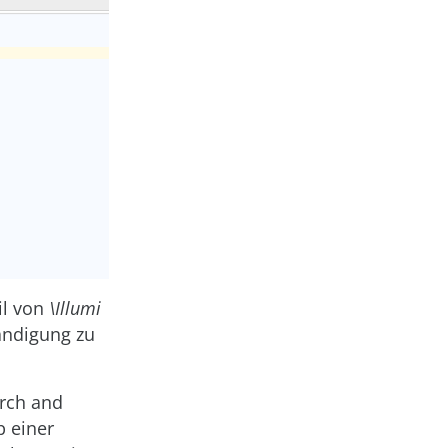
il von
\Illumi
ändigung zu
arch and
p einer