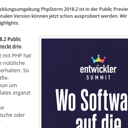
cklungsumgebung PhpStorm 2018.2 ist in der Public Previe
finalen Version können jetzt schon ausprobiert werden. Wir
ighlights.
.2 Public
teckt drin
t mit PHP hat
e nützliche
erhalten. So
fix-
 nun um
ates ergänzt
se
fische oder