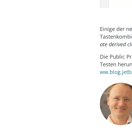
Einige der n
Tastenkombin
ate derived cl
Die Public P
Testen herun
ww.blog.jetb