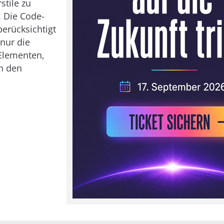
tile zu
. Die Code-
erücksichtigt
nur die
lementen,
h den