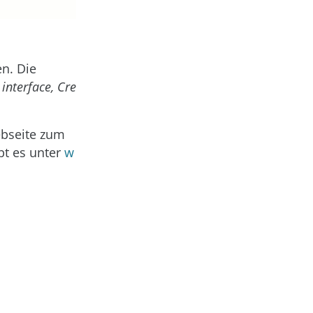
en. Die
interface, Cre
ebseite zum
bt es unter
w