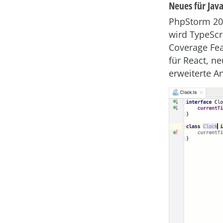
Neues für Jav
PhpStorm 201
wird TypeScr
Coverage Fea
für React, n
erweiterte A