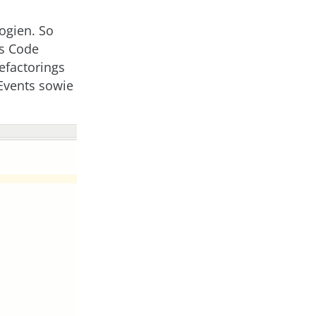
ogien. So
es Code
efactorings
-Events sowie