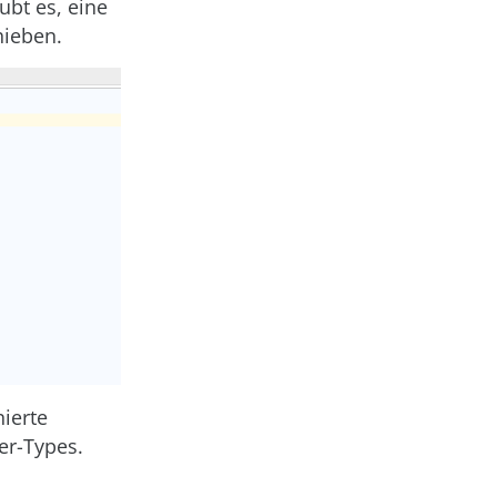
ubt es, eine
hieben.
nierte
er-Types.