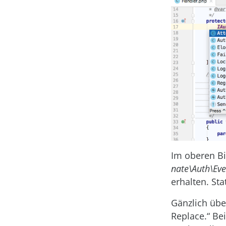
Im oberen Bil
nate\Auth\Ev
erhalten. S
Gänzlich übe
Replace.“ Be