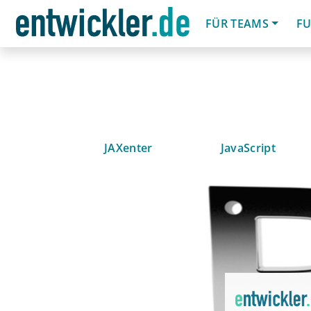
FÜR TEAMS
FU
JAXenter
JavaScript