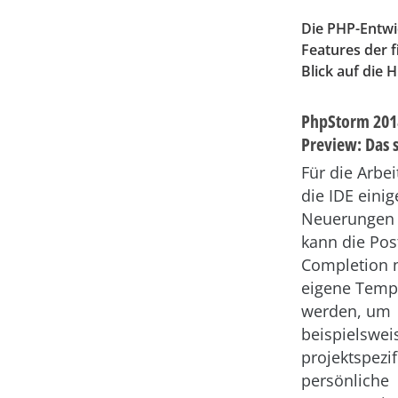
Die PHP-Entwi
Features der 
Blick auf die H
PhpStorm 2018
Preview: Das s
Für die Arbei
die IDE einig
Neuerungen 
kann die Post
Completion
eigene Templ
werden, um
beispielswei
projektspezi
persönliche