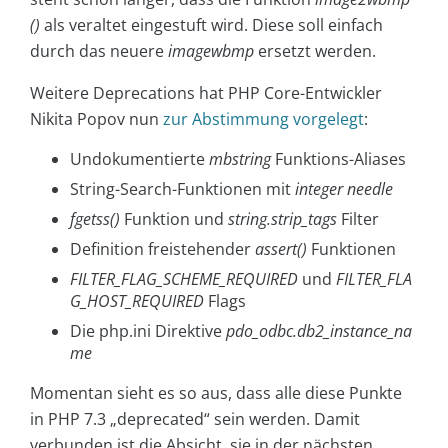
()
als veraltet eingestuft wird. Diese soll einfach
durch das neuere
imagewbmp
ersetzt werden.
Weitere Deprecations hat PHP Core-Entwickler
Nikita Popov nun
zur Abstimmung vorgelegt
:
Undokumentierte
mbstring
Funktions-Aliases
String-Search-Funktionen mit
integer needle
fgetss()
Funktion und
string.strip_tags
Filter
Definition freistehender
assert()
Funktionen
FILTER_FLAG_SCHEME_REQUIRED
und
FILTER_FLA
G_HOST_REQUIRED
Flags
Die php.ini Direktive
pdo_odbc.db2_instance_na
me
Momentan sieht es so aus, dass alle diese Punkte
in PHP 7.3 „deprecated“ sein werden. Damit
verbunden ist die Absicht, sie in der nächsten