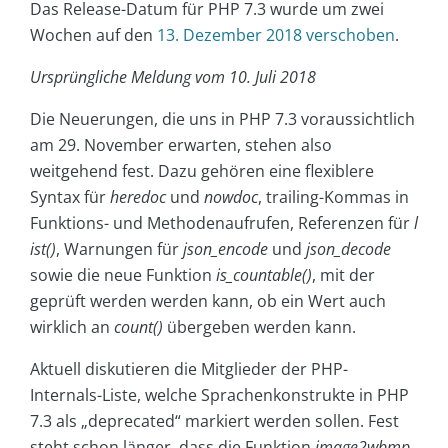
Das Release-Datum für PHP 7.3 wurde um zwei
Wochen auf den
13. Dezember 2018 verschoben
.
Ursprüngliche Meldung vom 10. Juli 2018
Die Neuerungen, die uns in PHP 7.3 voraussichtlich
am 29. November erwarten, stehen also
weitgehend fest. Dazu gehören eine flexiblere
Syntax für
heredoc
und
nowdoc
, trailing-Kommas in
Funktions- und Methodenaufrufen, Referenzen für
l
ist()
, Warnungen für
json_encode
und
json_decode
sowie die neue Funktion
is_countable()
, mit der
geprüft werden werden kann, ob ein Wert auch
wirklich an
count()
übergeben werden kann.
Aktuell diskutieren die Mitglieder der PHP-
Internals-Liste, welche Sprachenkonstrukte in PHP
7.3 als „deprecated“ markiert werden sollen. Fest
steht schon länger, dass die Funktion
image2wbmp