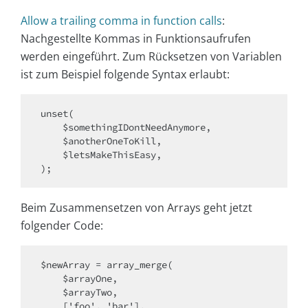
Allow a trailing comma in function calls
:
Nachgestellte Kommas in Funktionsaufrufen
werden eingeführt. Zum Rücksetzen von Variablen
ist zum Beispiel folgende Syntax erlaubt:
unset(

    $somethingIDontNeedAnymore,

    $anotherOneToKill,

    $letsMakeThisEasy,

Beim Zusammensetzen von Arrays geht jetzt
folgender Code:
$newArray = array_merge(

    $arrayOne,

    $arrayTwo,

    ['foo', 'bar'],
