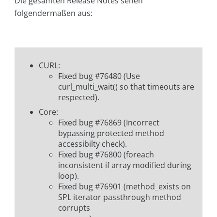
Die gesamten Release Notes sehen
folgendermaßen aus:
CURL:
Fixed bug #76480 (Use
curl_multi_wait() so that timeouts are
respected).
Core:
Fixed bug #76869 (Incorrect
bypassing protected method
accessibilty check).
Fixed bug #76800 (foreach
inconsistent if array modified during
loop).
Fixed bug #76901 (method_exists on
SPL iterator passthrough method
corrupts