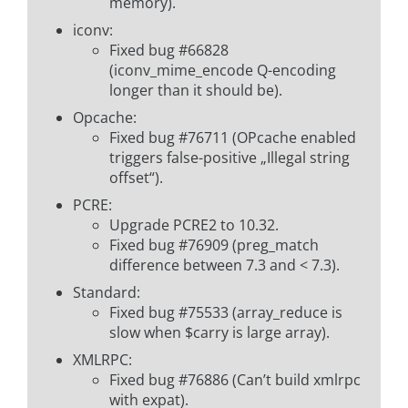
memory).
iconv:
Fixed bug #66828
(iconv_mime_encode Q-encoding
longer than it should be).
Opcache:
Fixed bug #76711 (OPcache enabled
triggers false-positive „Illegal string
offset“).
PCRE:
Upgrade PCRE2 to 10.32.
Fixed bug #76909 (preg_match
difference between 7.3 and < 7.3).
Standard:
Fixed bug #75533 (array_reduce is
slow when $carry is large array).
XMLRPC:
Fixed bug #76886 (Can’t build xmlrpc
with expat).