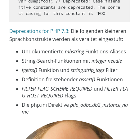
var_dump(foo); // Deprecated: Case-insens
itive constants are deprecated. The corre
Deprecations for PHP 7.3
: Die folgenden kleineren
Sprachkonstrukte werden als veraltet eingestuft:
Undokumentierte
mbstring
Funktions-Aliases
String-Search-Funktionen mit
integer needle
fgetss()
Funktion und
string.strip_tags
Filter
Definition freistehender
assert()
Funktionen
FILTER_FLAG_SCHEME_REQUIRED
und
FILTER_FLA
G_HOST_REQUIRED
Flags
Die php.ini Direktive
pdo_odbc.db2_instance_na
me