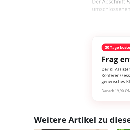
Der Abschnitt
F
umschlossenem
30 Tage kost
Frag en
Der KI-Assiste
Konferenzsessi
generisches K
Danach 19,90 €/M
Weitere Artikel zu di