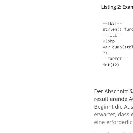
Listing 2: Exa
--TEST--

strlen() func
--FILE--

<?php

var_dump(strl
?>

--EXPECT--

int(12)
Der Abschnitt
S
resultierende 
Beginnt die Au
erwartet, dass 
eine erforderlic