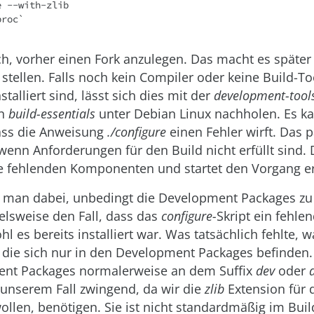
 --with-zlib

proc`
ch, vorher einen Fork anzulegen. Das macht es später 
 stellen. Falls noch kein Compiler oder keine Build-T
talliert sind, lässt sich dies mit der
development-tool
en
build-essentials
unter Debian Linux nachholen. Es k
ss die Anweisung
./configure
einen Fehler wirft. Das p
wenn Anforderungen für den Build nicht erfüllt sind. D
e fehlenden Komponenten und startet den Vorgang e
man dabei, unbedingt die Development Packages zu i
ielsweise den Fall, dass das
configure-
Skript ein fehle
l es bereits installiert war. Was tatsächlich fehlte, w
 die sich nur in den Development Packages befinden
nt Packages normalerweise an dem Suffix
dev
oder
n unserem Fall zwingend, da wir die
zlib
Extension für 
ollen, benötigen. Sie ist nicht standardmäßig im Buil