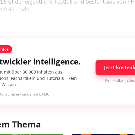
ILE
ist der eigentliche Testfall und besteht aus von P
 PHP-Code...
enlos
twickler intelligence.
Jetzt kostenl
nt mit über 30.000 Inhalten aus
ons, Fachartikeln und Tutorials – kein
Kein Risiko · jede
I-Wissen.
onat mit entwickler.de BASIC
esem Thema