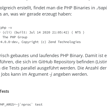
folgreich erstellt, findet man die PHP Binaries in
./sapi
s an, was wir gerade erzeugt haben:
php –v

v (cli) (built: Jul 14 2020 21:05:42) ( NTS )

 The PHP Group

v4.0.0-dev, Copyright (c) Zend Technologies
risch gebautes und laufendes PHP Binary. Damit ist es
führen, die sich im GitHub Repository befinden (Listing
die Tests parallel ausgeführt werden. Die Anzahl der 
n Jobs kann im Argument
-j
angeben werden.
 Tests
HP_ARGS=-j`nproc` test
