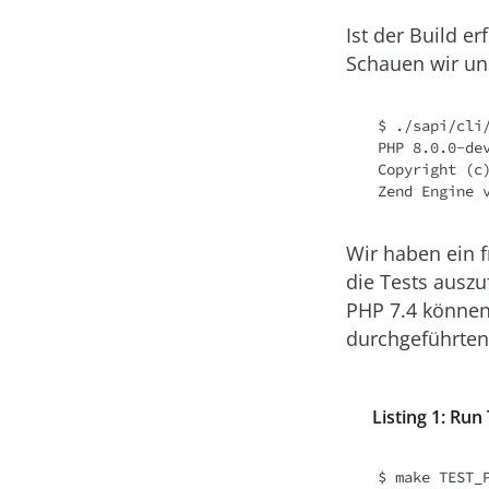
Ist der Build er
Schauen wir un
$ ./sapi/cli/
PHP 8.0.0-de
Copyright (c)
Zend Engine 
Wir haben ein f
die Tests auszu
PHP 7.4 können 
durchgeführte
Listing 1: Run
$ make TEST_P