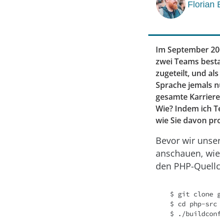
Florian 
Im September 200
zwei Teams besta
zugeteilt, und al
Sprache jemals n
gesamte Karrier
Wie? Indem ich Te
wie Sie davon pro
Bevor wir unser
anschauen, wie 
den PHP-Quellc
$ git clone g
$ cd php-src

$ ./buildconf