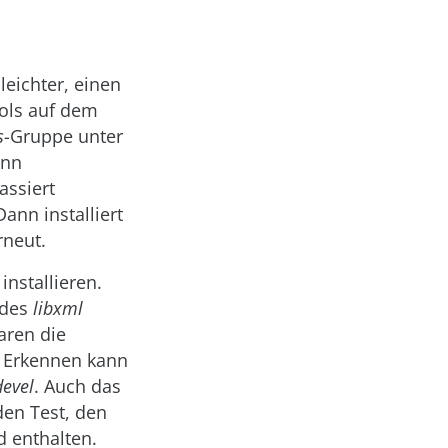
leichter, einen
ools auf dem
s
-Gruppe unter
ann
assiert
ann installiert
rneut.
nstallieren.
ndes
libxml
aren die
. Erkennen kann
devel
. Auch das
den Test, den
d enthalten.