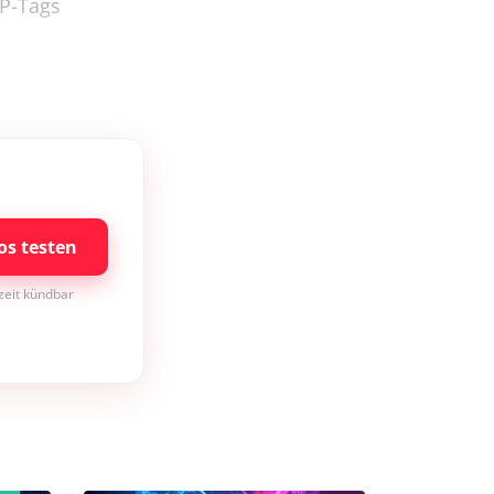
HP-Tags
os testen
rzeit kündbar