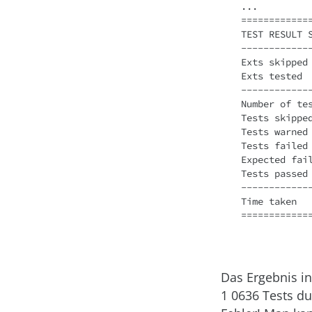
...

=============
TEST RESULT S
------------
Exts skipped 
Exts tested  
------------
Number of tes
Tests skipped
Tests warned 
Tests failed 
Expected fail
Tests passed 
------------
Time taken   
============
Das Ergebnis in
1 0636 Tests du