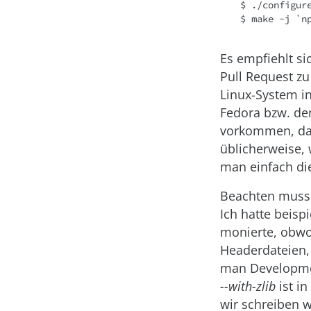
$ ./configure
$ make -j `n
Es empfiehlt si
Pull Request zu
Linux-System ins
Fedora bzw. d
vorkommen, da
üblicherweise, 
man einfach di
Beachten muss 
Ich hatte beisp
monierte, obwoh
Headerdateien,
man Developme
--with-zlib
ist i
wir schreiben w