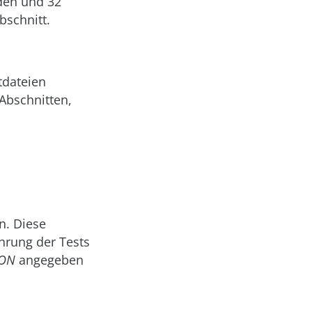
den und 32
bschnitt.
tdateien
Abschnitten,
n. Diese
ührung der Tests
ION
angegeben