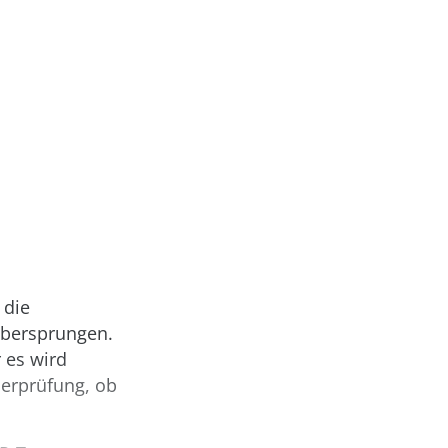
 die
 übersprungen.
r es wird
berprüfung, ob