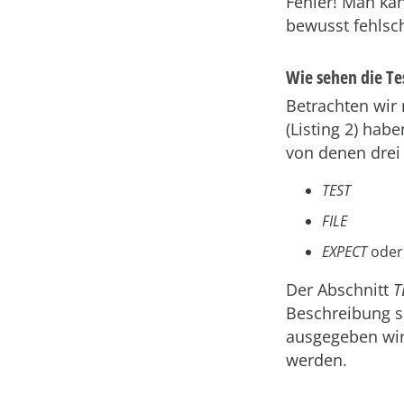
Fehler! Man ka
bewusst fehlsch
Wie sehen die Te
Betrachten wir 
(Listing 2) hab
von denen drei 
TEST
FILE
EXPECT
ode
Der Abschnitt
T
Beschreibung so
ausgegeben wir
werden.