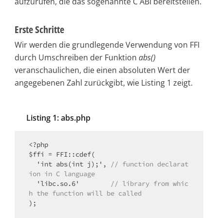
aufzurufen, die das sogenannte C ABI bereitstellen.
Erste Schritte
Wir werden die grundlegende Verwendung von FFI
durch Umschreiben der Funktion
abs()
veranschaulichen, die einen absoluten Wert der
angegebenen Zahl zurückgibt, wie Listing 1 zeigt.
Listing 1: abs.php
<?php

$ffi = FFI::cdef(

  'int abs(int j);', 
// function declarat
ion in C language
  'libc.so.6'        
// library from whic
h the function will be called
);
