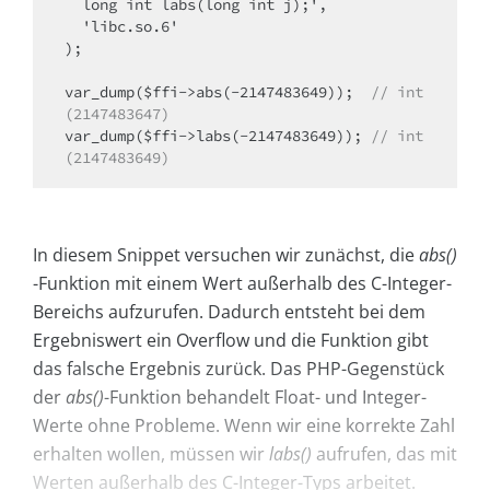
  long int labs(long int j);',

  'libc.so.6'

);

var_dump($ffi->abs(-2147483649));  
// int
(2147483647)
var_dump($ffi->labs(-2147483649)); 
// int
(2147483649)
In diesem Snippet versuchen wir zunächst, die
abs()
-Funktion mit einem Wert außerhalb des C-Integer-
Bereichs aufzurufen. Dadurch entsteht bei dem
Ergebniswert ein Overflow und die Funktion gibt
das falsche Ergebnis zurück. Das PHP-Gegenstück
der
abs()
-Funktion behandelt Float- und Integer-
Werte ohne Probleme. Wenn wir eine korrekte Zahl
erhalten wollen, müssen wir
labs()
aufrufen, das mit
Werten außerhalb des C-Integer-Typs arbeitet.